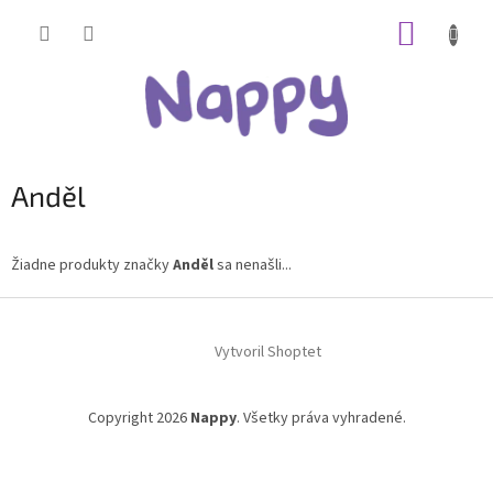
Prejsť
NÁKUP
na
obsah
KOŠÍK
Anděl
Žiadne produkty značky
Anděl
sa nenašli...
Z
á
Vytvoril Shoptet
p
ä
t
Copyright 2026
Nappy
. Všetky práva vyhradené.
i
e