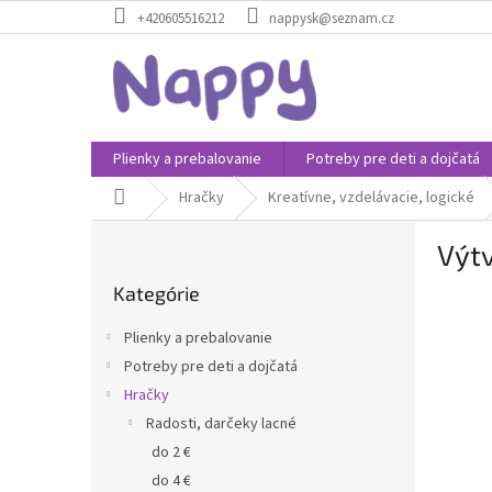
Prejsť
+420605516212
nappysk@seznam.cz
na
obsah
Plienky a prebalovanie
Potreby pre deti a dojčatá
Domov
Hračky
Kreatívne, vzdelávacie, logické
B
Výt
o
Preskočiť
č
Kategórie
kategórie
n
ý
Plienky a prebalovanie
p
Potreby pre deti a dojčatá
a
Hračky
n
e
Radosti, darčeky lacné
l
do 2 €
do 4 €