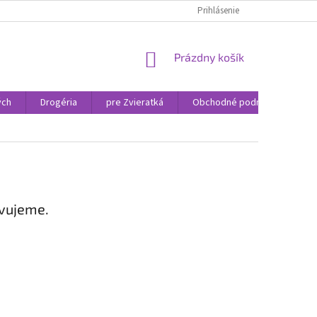
Prihlásenie
NÁKUPNÝ
Prázdny košík
KOŠÍK
ých
Drogéria
pre Zvieratká
Obchodné podmienky
avujeme.