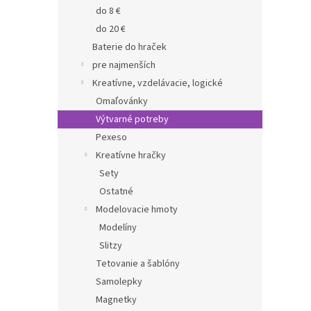
do 8 €
do 20 €
Baterie do hraček
pre najmenších
Kreatívne, vzdelávacie, logické
Omaľovánky
Výtvarné potreby
Pexeso
Kreatívne hračky
Sety
Ostatné
Modelovacie hmoty
Modelíny
Slitzy
Tetovanie a šablóny
Samolepky
Magnetky