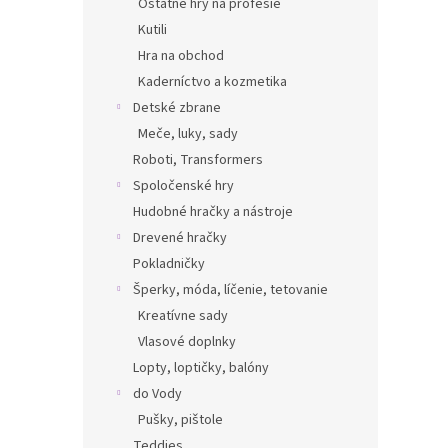
Ostatné hry na profesie
Kutili
Hra na obchod
Kaderníctvo a kozmetika
Detské zbrane
Meče, luky, sady
Roboti, Transformers
Spoločenské hry
Hudobné hračky a nástroje
Drevené hračky
Pokladničky
Šperky, móda, líčenie, tetovanie
Kreatívne sady
Vlasové doplnky
Lopty, loptičky, balóny
do Vody
Pušky, pištole
Teddies