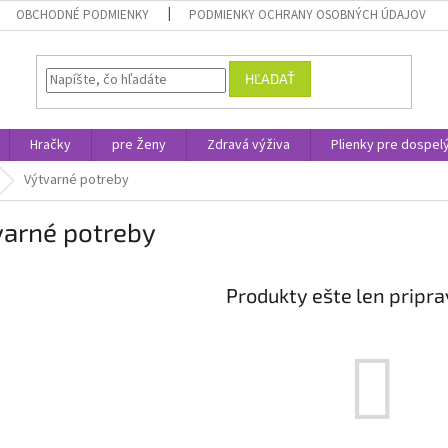
OBCHODNÉ PODMIENKY
PODMIENKY OCHRANY OSOBNÝCH ÚDAJOV
HĽADAŤ
Hračky
pre Ženy
Zdravá výživa
Plienky pre dospel
Výtvarné potreby
varné potreby
Produkty ešte len pripr