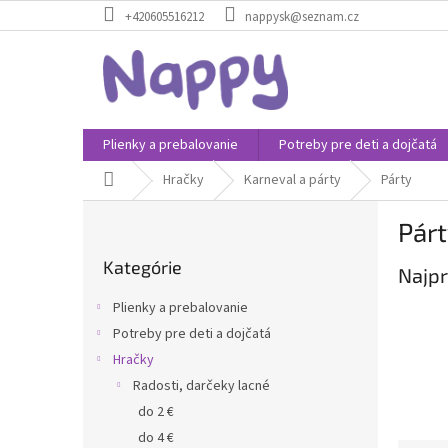
Prejsť
+420605516212
nappysk@seznam.cz
na
obsah
Plienky a prebalovanie
Potreby pre deti a dojčatá
Domov
Hračky
Karneval a párty
Párty
B
Pár
o
Preskočiť
č
Kategórie
kategórie
Najpr
n
ý
Plienky a prebalovanie
p
Potreby pre deti a dojčatá
a
Hračky
n
e
Radosti, darčeky lacné
l
do 2 €
do 4 €