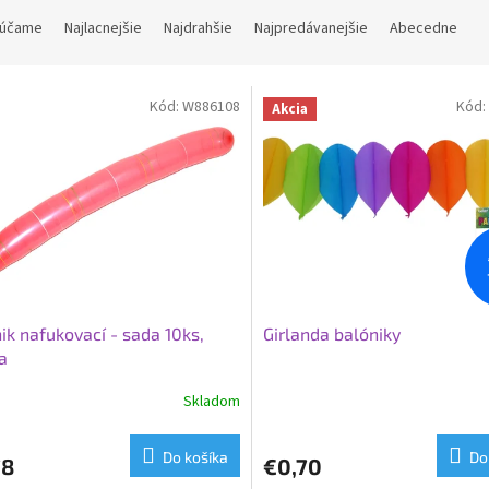
účame
Najlacnejšie
Najdrahšie
Najpredávanejšie
Abecedne
Kód:
W886108
Kód:
Akcia
ik nafukovací - sada 10ks,
Girlanda balóniky
a
Skladom
Do košíka
Do
78
€0,70