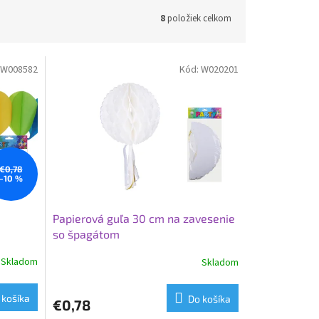
8
položiek celkom
W008582
Kód:
W020201
€0,78
–10 %
Papierová guľa 30 cm na zavesenie
so špagátom
Skladom
Skladom
 košíka
Do košíka
€0,78