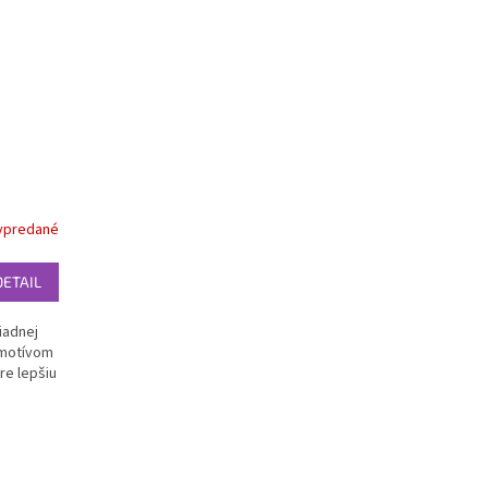
ypredané
DETAIL
iadnej
 motívom
re lepšiu