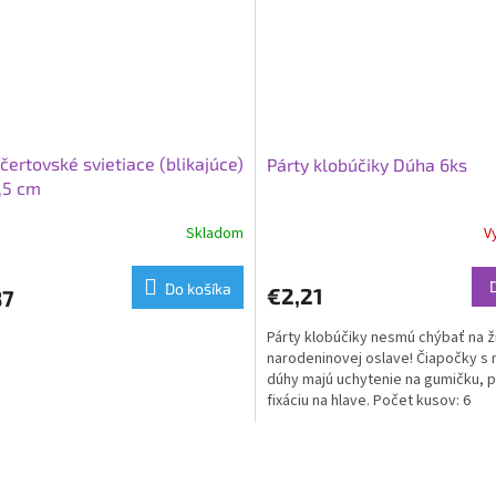
čertovské svietiace (blikajúce)
Párty klobúčiky Dúha 6ks
,5 cm
Skladom
V
Do košíka
€2,21
87
Párty klobúčiky nesmú chýbať na ž
narodeninovej oslave! Čiapočky s
dúhy majú uchytenie na gumičku, p
fixáciu na hlave. Počet kusov: 6
O
v
l