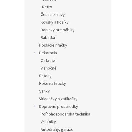
Retro
Česacie hlavy
Kolísky a košíky
Doplnky pre bábiky
Bábätká
Hojdacie hračky
Dekorácia
Ostatné
Vianočné
Batohy
Koše na hračky
Sánky
Vkladačky a zatĺkačky
Dopravné prostriedky
Poľnohospodárska technika
Vrtuľníky
Autodráhy, garáže