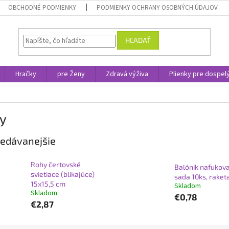
OBCHODNÉ PODMIENKY
PODMIENKY OCHRANY OSOBNÝCH ÚDAJOV
HĽADAŤ
Hračky
pre Ženy
Zdravá výživa
Plienky pre dospel
ty
edávanejšie
Rohy čertovské
Balónik nafukova
svietiace (blikajúce)
sada 10ks, raket
15x15,5 cm
Skladom
Skladom
€0,78
€2,87