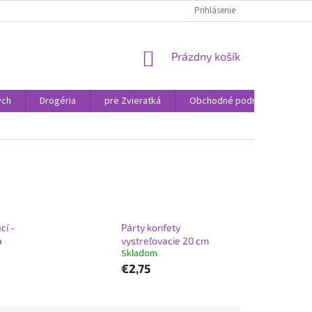
Prihlásenie
NÁKUPNÝ
Prázdny košík
KOŠÍK
ých
Drogéria
pre Zvieratká
Obchodné podmienky
cí -
Párty konfety
a
vystreľovacie 20 cm
Skladom
€2,75