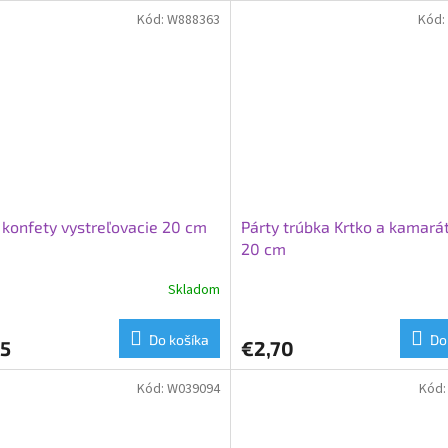
Kód:
W888363
Kód:
 konfety vystreľovacie 20 cm
Párty trúbka Krtko a kamarát
20 cm
Skladom
Do košíka
Do
75
€2,70
Kód:
W039094
Kód