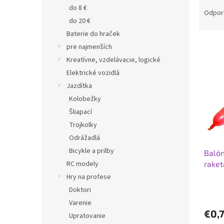
R
do 8 €
a
Odpor
do 20 €
d
e
Baterie do hraček
V
n
pre najmenších
ý
i
Kreatívne, vzdelávacie, logické
p
e
Elektrické vozidlá
i
p
Jazdítka
s
r
p
Kolobežky
o
r
d
Šliapací
o
u
Trojkolky
d
k
Odrážadlá
u
t
Bicykle a prilby
Balón
k
o
raket
RC modely
t
v
o
Hry na profese
v
Doktori
Varenie
€0,
Upratovanie