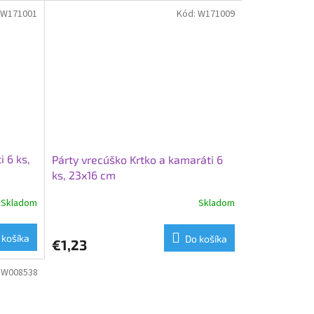
W171001
Kód:
W171009
i 6 ks,
Párty vrecúško Krtko a kamaráti 6
ks, 23x16 cm
Skladom
Skladom
 košíka
Do košíka
€1,23
:
W008538