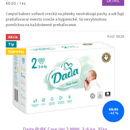
DETAIL
Jednotková
€0,03 / 1 ks
cena:
Canpol babies voňavé vrecká na plienky neutralizujú pachy a udržujú
prebaľovacie miesto svieže a hygienické. Sú nevyhnutnou
pomôckou na každodenné prebaľovanie.
Kód:
6626
Akcia
Tip
Výpredaj
€6,93
–41 %
Dada PURE Care Vel.2 MINI, 3-6 kg, 35ks