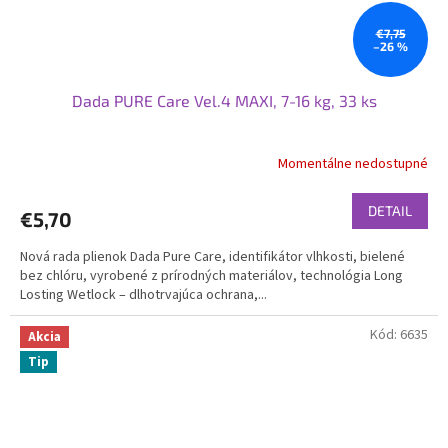
€7,75
–26 %
Dada PURE Care Vel.4 MAXI, 7-16 kg, 33 ks
Momentálne nedostupné
DETAIL
€5,70
Nová rada plienok Dada Pure Care, identifikátor vlhkosti, bielené
bez chlóru, vyrobené z prírodných materiálov, technológia Long
Losting Wetlock – dlhotrvajúca ochrana,...
Kód:
6635
Akcia
Tip