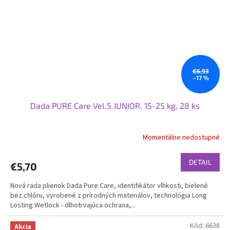
€6,93
–17 %
Dada PURE Care Vel.5 JUNIOR, 15-25 kg, 28 ks
Momentálne nedostupné
Priemerné
hodnotenie
produktu
DETAIL
€5,70
je
5,0
Nová rada plienok Dada Pure Care, identifikátor vlhkosti, bielené
z
bez chlóru, vyrobené z prírodných materiálov, technológia Long
5
Losting Wetlock - dlhotrvajúca ochrana,...
hviezdičiek.
Kód:
6638
Akcia