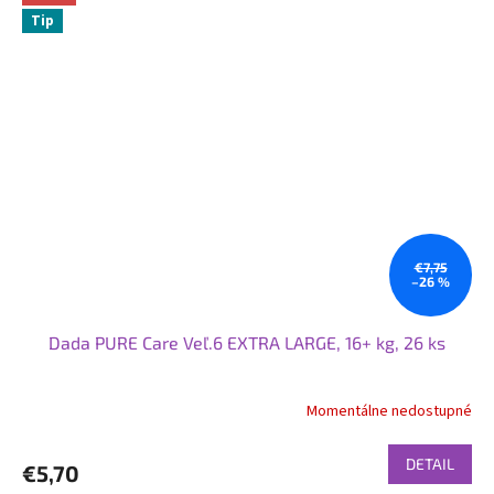
Tip
€7,75
–26 %
Dada PURE Care Veľ.6 EXTRA LARGE, 16+ kg, 26 ks
Momentálne nedostupné
Priemerné
hodnotenie
produktu
DETAIL
€5,70
je