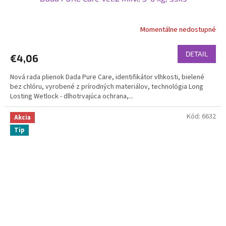
Momentálne nedostupné
Priemerné
hodnotenie
produktu
DETAIL
€4,06
je
4,8
Nová rada plienok Dada Pure Care, identifikátor vlhkosti, bielené
z
bez chlóru, vyrobené z prírodných materiálov, technológia Long
5
Losting Wetlock - dlhotrvajúca ochrana,...
hviezdičiek.
Kód:
6632
Akcia
Tip