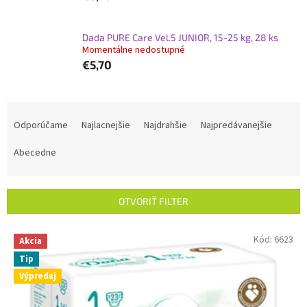
Dada PURE Care Vel.5 JUNIOR, 15-25 kg, 28 ks
Momentálne nedostupné
€5,70
R
a
Odporúčame
Najlacnejšie
Najdrahšie
Najpredávanejšie
d
e
Abecedne
n
i
e
OTVORIŤ FILTER
p
r
V
Kód:
6623
Akcia
o
ý
d
Tip
p
u
Výpredaj
i
k
s
t