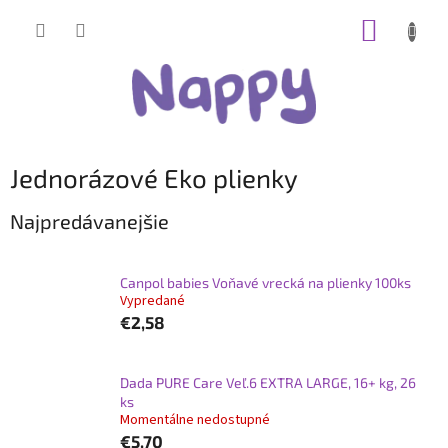
Prejsť
NÁKUP
na
obsah
KOŠÍK
Jednorázové Eko plienky
Najpredávanejšie
Canpol babies Voňavé vrecká na plienky 100ks
Vypredané
€2,58
Dada PURE Care Veľ.6 EXTRA LARGE, 16+ kg, 26
ks
Momentálne nedostupné
€5,70