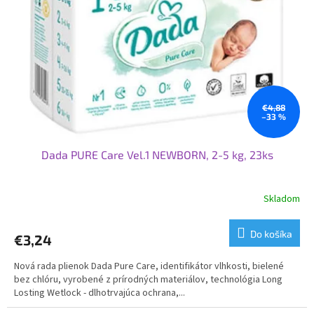
p
o
r
v
o
d
u
k
t
o
€4,88
–33 %
v
Dada PURE Care Vel.1 NEWBORN, 2-5 kg, 23ks
Skladom
Priemerné
hodnotenie
produktu
Do košíka
€3,24
je
3,7
Nová rada plienok Dada Pure Care, identifikátor vlhkosti, bielené
z
bez chlóru, vyrobené z prírodných materiálov, technológia Long
5
Losting Wetlock - dlhotrvajúca ochrana,...
hviezdičiek.