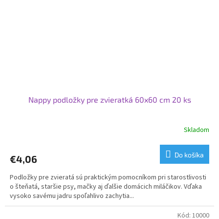
Nappy podložky pre zvieratká 60x60 cm 20 ks
Skladom
Priemerné
hodnotenie
produktu
Do košíka
€4,06
je
3,5
Podložky pre zvieratá sú praktickým pomocníkom pri starostlivosti
z
o šteňatá, staršie psy, mačky aj ďalšie domácich miláčikov. Vďaka
5
vysoko savému jadru spoľahlivo zachytia...
hviezdičiek.
Kód:
10000