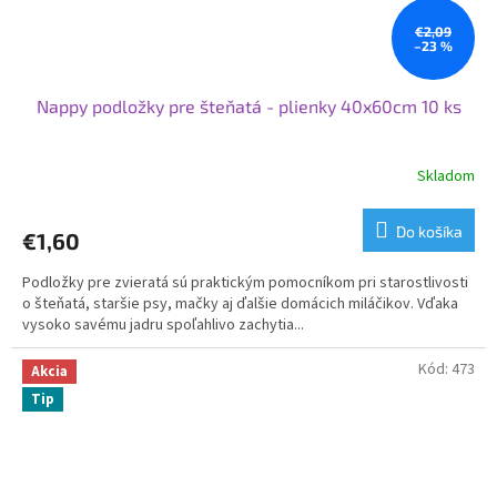
€2,09
–23 %
Nappy podložky pre šteňatá - plienky 40x60cm 10 ks
Skladom
Do košíka
€1,60
Podložky pre zvieratá sú praktickým pomocníkom pri starostlivosti
o šteňatá, staršie psy, mačky aj ďalšie domácich miláčikov. Vďaka
vysoko savému jadru spoľahlivo zachytia...
Kód:
473
Akcia
Tip