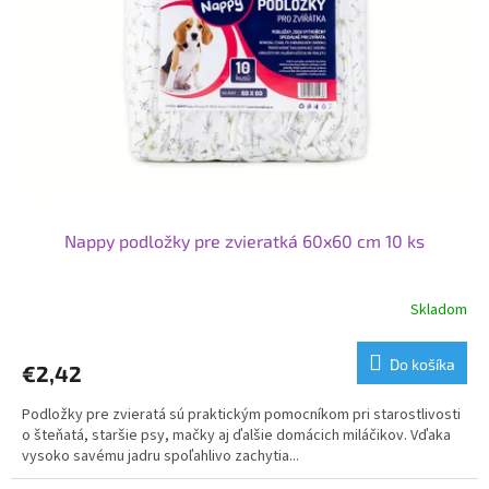
p
o
r
v
o
d
u
k
t
o
v
Nappy podložky pre zvieratká 60x60 cm 10 ks
Skladom
Do košíka
€2,42
Podložky pre zvieratá sú praktickým pomocníkom pri starostlivosti
o šteňatá, staršie psy, mačky aj ďalšie domácich miláčikov. Vďaka
vysoko savému jadru spoľahlivo zachytia...