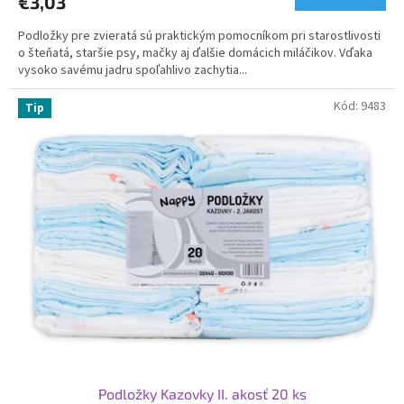
€3,03
je
5,0
Podložky pre zvieratá sú praktickým pomocníkom pri starostlivosti
z
o šteňatá, staršie psy, mačky aj ďalšie domácich miláčikov. Vďaka
5
vysoko savému jadru spoľahlivo zachytia...
hviezdičiek.
Kód:
9483
Tip
Podložky Kazovky II. akosť 20 ks