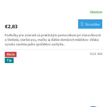
Skladom
Do košíka
€2,83
Podložky pre zvieratá sú praktickým pomocníkom pri starostlivosti
o šteňatá, staršie psy, mačky aj ďalšie domácich miláčikov. Vďaka
vysoko savému jadru spoľahlivo zachytia...
Kód:
464
Akcia
Tip