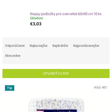
Nappy podložky pre zvieratká 60x90 cm 10 ks
Skladom
€3,03
R
a
Odporúčame
Najlacnejšie
Najdrahšie
Najpredávanejšie
d
e
Abecedne
n
i
e
OTVORIŤ FILTER
p
r
V
Kód:
467
Tip
o
ý
d
p
u
i
k
s
t