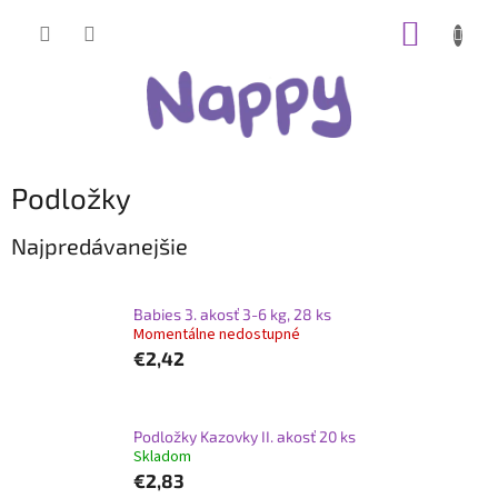
Prejsť
NÁKUP
na
obsah
KOŠÍK
Podložky
Najpredávanejšie
Babies 3. akosť 3-6 kg, 28 ks
Momentálne nedostupné
€2,42
Podložky Kazovky II. akosť 20 ks
Skladom
€2,83