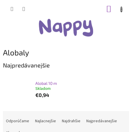
Prejsť
NÁKUP
na
obsah
KOŠÍK
Alobaly
Najpredávanejšie
Alobal 10 m
Skladom
€0,94
R
a
Odporúčame
Najlacnejšie
Najdrahšie
Najpredávanejšie
d