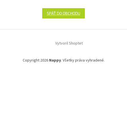
SPÄŤ DO OBCHODU
Z
á
Vytvoril Shoptet
p
ä
t
Copyright 2026
Nappy
. Všetky práva vyhradené.
i
e