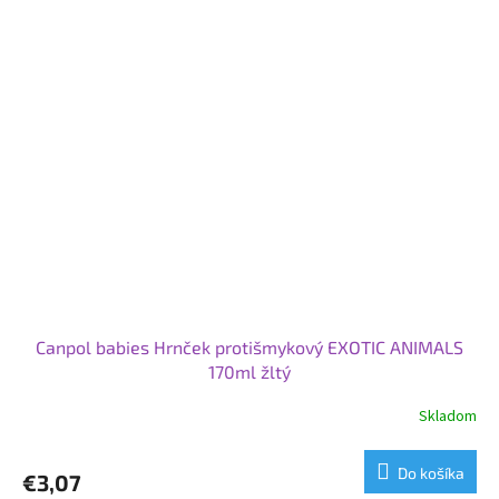
Canpol babies Hrnček protišmykový EXOTIC ANIMALS
170ml žltý
Skladom
Do košíka
€3,07