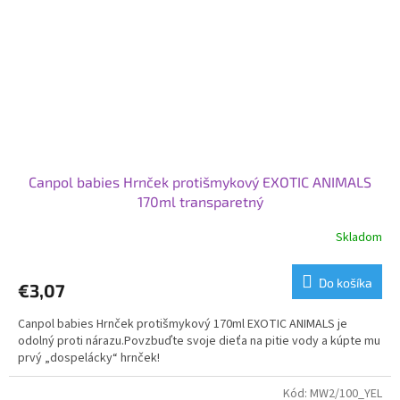
Canpol babies Hrnček protišmykový EXOTIC ANIMALS
170ml transparetný
Skladom
Do košíka
€3,07
Canpol babies Hrnček protišmykový 170ml EXOTIC ANIMALS je
odolný proti nárazu.Povzbuďte svoje dieťa na pitie vody a kúpte mu
prvý „dospelácky“ hrnček!
Kód:
MW2/100_YEL