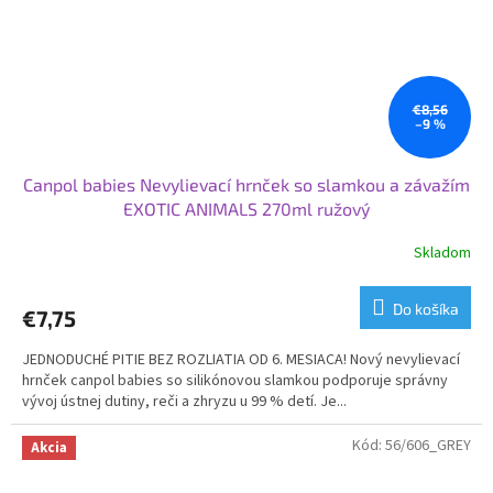
€8,56
–9 %
Canpol babies Nevylievací hrnček so slamkou a závažím
EXOTIC ANIMALS 270ml ružový
Skladom
Do košíka
€7,75
JEDNODUCHÉ PITIE BEZ ROZLIATIA OD 6. MESIACA! Nový nevylievací
hrnček canpol babies so silikónovou slamkou podporuje správny
vývoj ústnej dutiny, reči a zhryzu u 99 % detí. Je...
Kód:
56/606_GREY
Akcia