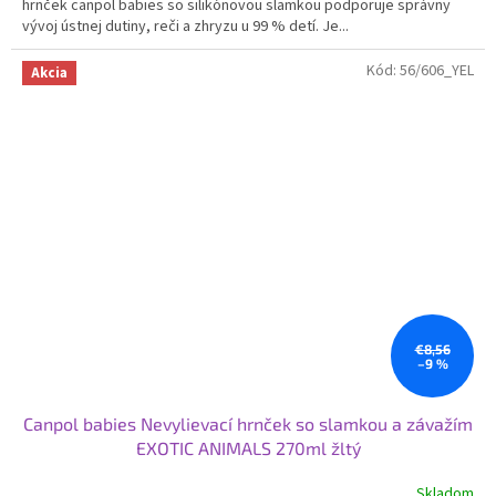
hrnček canpol babies so silikónovou slamkou podporuje správny
5
vývoj ústnej dutiny, reči a zhryzu u 99 % detí. Je...
hviezdičiek.
Kód:
56/606_YEL
Akcia
€8,56
–9 %
Canpol babies Nevylievací hrnček so slamkou a závažím
EXOTIC ANIMALS 270ml žltý
Skladom