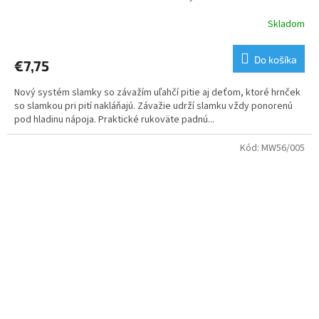
Skladom
Do košíka
€7,75
Nový systém slamky so závažím uľahčí pitie aj deťom, ktoré hrnček
so slamkou pri pití nakláňajú. Závažie udrží slamku vždy ponorenú
pod hladinu nápoja. Praktické rukoväte padnú...
Kód:
MW56/005