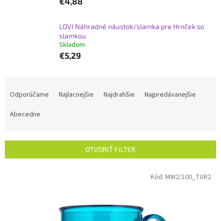
€4,88
LOVI Náhradné náustok/slamka pre Hrnček so
slamkou
Skladom
€5,29
R
a
Odporúčame
Najlacnejšie
Najdrahšie
Najpredávanejšie
d
e
Abecedne
n
i
e
OTVORIŤ FILTER
p
r
V
Kód:
MW2/100_TUR2
o
ý
d
p
u
i
k
s