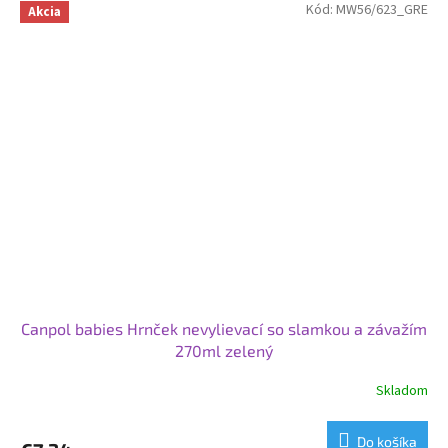
Kód:
MW56/623_GRE
Akcia
Canpol babies Hrnček nevylievací so slamkou a závažím
270ml zelený
Skladom
Do košíka