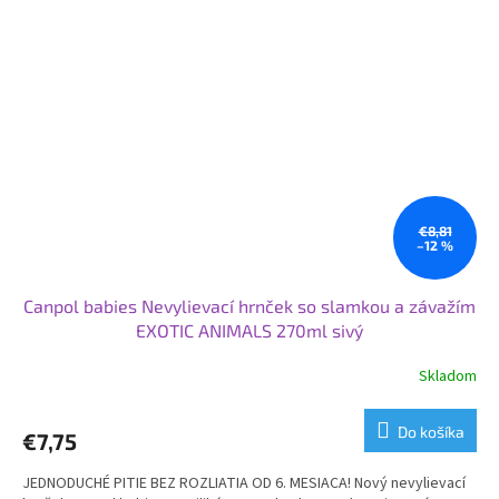
€8,81
–12 %
Canpol babies Nevylievací hrnček so slamkou a závažím
EXOTIC ANIMALS 270ml sivý
Skladom
Priemerné
hodnotenie
produktu
Do košíka
€7,75
je
5,0
JEDNODUCHÉ PITIE BEZ ROZLIATIA OD 6. MESIACA! Nový nevylievací
z