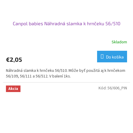
Canpol babies Náhradná slamka k hrnčeku 56/510
Skladom
Do košíka
€2,05
Náhradná slamka k hrnčeku 56/510. Môže byť použitá aj k hrnčekom
56/109, 56/111 a 56/512. V balení 1ks.
Kód:
56/606_PIN
Akcia