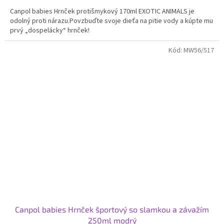
Canpol babies Hrnček protišmykový 170ml EXOTIC ANIMALS je
odolný proti nárazu.Povzbuďte svoje dieťa na pitie vody a kúpte mu
prvý „dospelácky“ hrnček!
Kód:
MW56/517
Canpol babies Hrnček športový so slamkou a závažím
250ml modrý