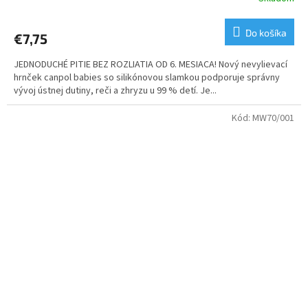
Do košíka
€7,75
JEDNODUCHÉ PITIE BEZ ROZLIATIA OD 6. MESIACA! Nový nevylievací
hrnček canpol babies so silikónovou slamkou podporuje správny
vývoj ústnej dutiny, reči a zhryzu u 99 % detí. Je...
Kód:
MW70/001