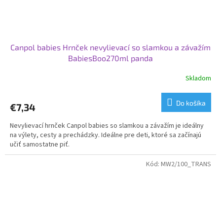
Canpol babies Hrnček nevylievací so slamkou a závažím
BabiesBoo270ml panda
Skladom
Do košíka
€7,34
Nevylievací hrnček Canpol babies so slamkou a závažím je ideálny
na výlety, cesty a prechádzky. Ideálne pre deti, ktoré sa začínajú
učiť samostatne piť.
Kód:
MW2/100_TRANS