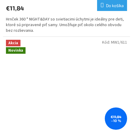
Do košíka
€11,84
Hrnček 360 ° NIGHT&DAY so svietiacimi úchytmi je ideálny pre deti,
ktoré sú pripravené piť samy. Umožňuje piť okolo celého obvodu
bez rozlievania.
Kód:
MW1/611
Akcia
Novinka
€11,84
–10 %