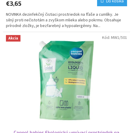
Do košíka
€3,65
NOVINKA dezinfekčný čistiaci prostriedok na fľaše a cumlíky. Je
silný proti nečistotám a zvyškom mlieka alebo pokrmu. Obsahuje
prírodné zložky, je bezfarebný a hypoalergénny. Na...
Kód:
MW1/501
Akcia
Canpol babies Ekologický umývací prostriedok na