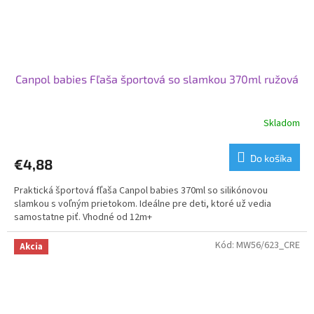
Canpol babies Fľaša športová so slamkou 370ml ružová
Skladom
Do košíka
€4,88
Praktická športová fľaša Canpol babies 370ml so silikónovou
slamkou s voľným prietokom. Ideálne pre deti, ktoré už vedia
samostatne piť. Vhodné od 12m+
Kód:
MW56/623_CRE
Akcia