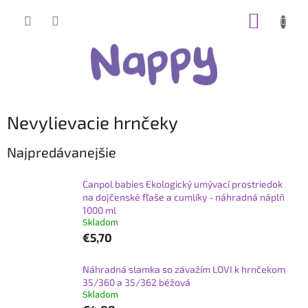
Prejsť
NÁKUP
na
obsah
KOŠÍK
Nevylievacie hrnčeky
Najpredávanejšie
Canpol babies Ekologický umývací prostriedok
na dojčenské fľaše a cumlíky - náhradná náplň
1000 ml
Skladom
€5,70
Náhradná slamka so závažím LOVI k hrnčekom
35/360 a 35/362 béžová
Skladom