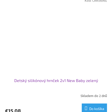
Kód:
CRR56991
Detský silikónový hrnček 2v1 New Baby zelený
Skladem do 2 dnů
Do košíka
€15,08