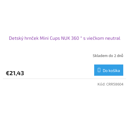
Detský hrnček Mini Cups NUK 360 ° s viečkom neutral
Skladem do 2 dnů
Do košíka
€21,43
Kód:
CRR58604