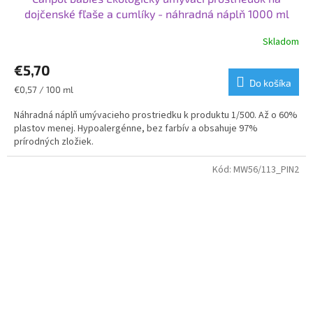
dojčenské fľaše a cumlíky - náhradná náplň 1000 ml
Skladom
€5,70
Do košíka
Jednotková
€0,57 / 100 ml
cena:
Náhradná náplň umývacieho prostriedku k produktu 1/500. Až o 60%
plastov menej. Hypoalergénne, bez farbív a obsahuje 97%
prírodných zložiek.
Kód:
MW56/113_PIN2