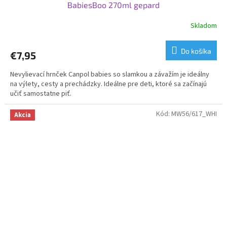
BabiesBoo 270ml gepard
Skladom
Do košíka
€7,95
Nevylievací hrnček Canpol babies so slamkou a závažím je ideálny
na výlety, cesty a prechádzky. Ideálne pre deti, ktoré sa začínajú
učiť samostatne piť.
Kód:
MW56/617_WHI
Akcia