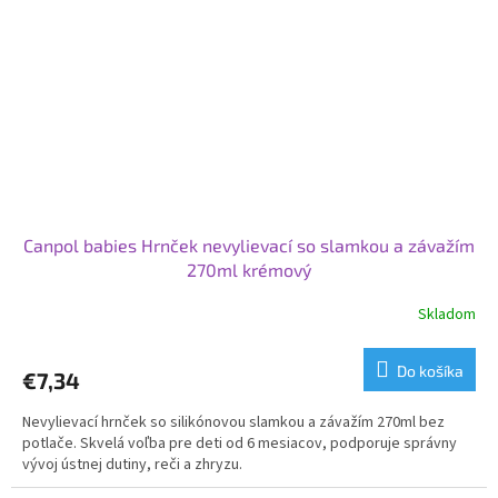
Canpol babies Hrnček nevylievací so slamkou a závažím
270ml krémový
Skladom
Do košíka
€7,34
Nevylievací hrnček so silikónovou slamkou a závažím 270ml bez
potlače. Skvelá voľba pre deti od 6 mesiacov, podporuje správny
vývoj ústnej dutiny, reči a zhryzu.