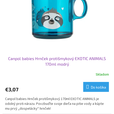
t
p
o
r
v
o
d
u
k
t
o
v
Canpol babies Hrnček protišmykový EXOTIC ANIMALS
170ml modrý
Skladom
Do košíka
€3,07
Canpol babies Hrnček protišmykový 170ml EXOTIC ANIMALS je
odolný proti nárazu. Povzbuďte svoje dieťa na pitie vody a kúpte
mu prvý „dospelácky“ hrnček!