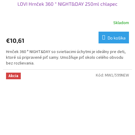
LOVI Hrnček 360 ° NIGHT&DAY 250ml chlapec
Skladom
Do košíka
€10,61
Hrnček 360 ° NIGHT&DAY so svietiacimi úchytmi je ideálny pre deti,
ktoré sú pripravené piť samy. Umožňuje piť okolo celého obvodu
bez rozlievania.
Kód:
MW1/599NEW
Akcia