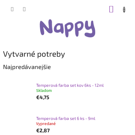
Prejsť
NÁKUP
na
obsah
KOŠÍK
Vytvarné potreby
Najpredávanejšie
Temperová farba set kov 6ks ​​- 12ml
Skladom
€4,75
Temperová farba set 6 ks - 9ml
Vypredané
€2,87