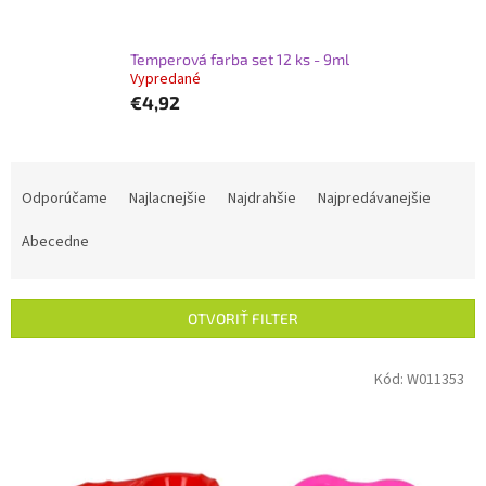
Temperová farba set 12 ks - 9ml
Vypredané
€4,92
R
a
Odporúčame
Najlacnejšie
Najdrahšie
Najpredávanejšie
d
e
Abecedne
n
i
e
OTVORIŤ FILTER
p
r
V
Kód:
W011353
o
ý
d
p
u
i
k
s
t