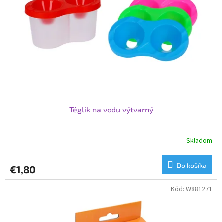
p
o
r
v
o
d
u
k
t
o
v
Téglik na vodu výtvarný
Skladom
Do košíka
€1,80
Kód:
W881271