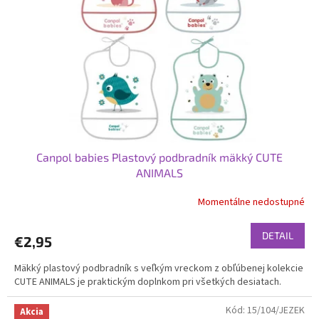
p
o
r
v
o
d
u
k
t
o
v
Canpol babies Plastový podbradník mäkký CUTE
ANIMALS
Momentálne nedostupné
DETAIL
€2,95
Mäkký plastový podbradník s veľkým vreckom z obľúbenej kolekcie
CUTE ANIMALS je praktickým doplnkom pri všetkých desiatach.
Kód:
15/104/JEZEK
Akcia