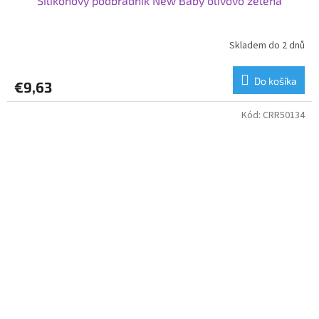
Silikónový podbradník New Baby olivovo zelená
Skladem do 2 dnů
Do košíka
€9,63
Kód:
CRR50134