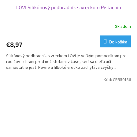
LOVI Silikónový podbradník s vreckom Pistachio
Skladom
Do košíka
€8,97
Silikónový podbradník s vreckom LOVI je veľkým pomocníkom pre
rodičov - chráni pred nečistotami v čase, keď sa dieťa učí
samostatne jesť. Pevné a hlboké vrecko zachytáva zvyšky...
Kód:
CRR50136