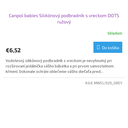
Canpol babies Silikónový podbradník s vreckom DOTS
ružový
Skladom
Do košíka
€6,52
Vodotesný silikónový podbradník s vreckom je nevyhnutný pri
rozširovaní jedálnička vášho bábätka a pri prvom samostatnom
kŕmení. Dokonale ochráni oblečenie vášho dieťaťa pred...
Kód:
MW51/029_GREY