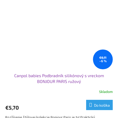
€6,11
–6 %
Canpol babies Podbradník silikónový s vreckom
BONJOUR PARIS ružový
Skladom
Do košíka
€5,70
Rozšírenie štýlovej kolekcie Bonjour Paris je tu! Praktický