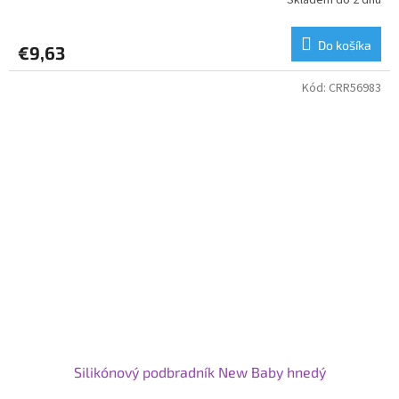
Skladem do 2 dnů
Do košíka
€9,63
Kód:
CRR56983
Silikónový podbradník New Baby hnedý