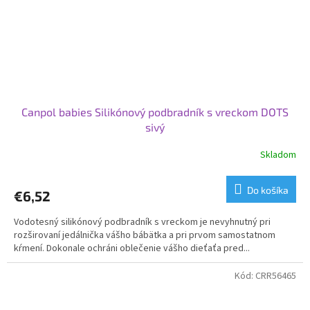
Canpol babies Silikónový podbradník s vreckom DOTS
sivý
Skladom
Do košíka
€6,52
Vodotesný silikónový podbradník s vreckom je nevyhnutný pri
rozširovaní jedálnička vášho bábätka a pri prvom samostatnom
kŕmení. Dokonale ochráni oblečenie vášho dieťaťa pred...
Kód:
CRR56465