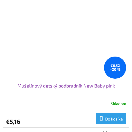
€6,52
–20 %
Mušelínový detský podbradník New Baby pink
Skladom
Do košíka
€5,16