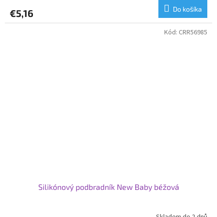
Do košíka
€5,16
Kód:
CRR56985
Silikónový podbradník New Baby béžová