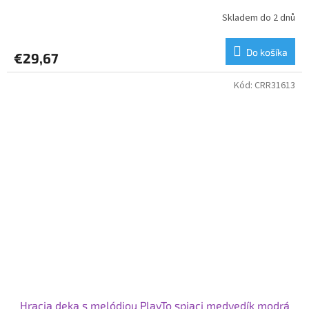
Skladem do 2 dnů
Do košíka
€29,67
Kód:
CRR31613
Hracia deka s melódiou PlayTo spiaci medvedík modrá