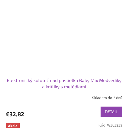
Elektronický kolotoč nad postieľku Baby Mix Medvedíky
a králiky s melódiami
Skladem do 2 dnů
DETAIL
€32,82
Kód:
W101213
Akcia