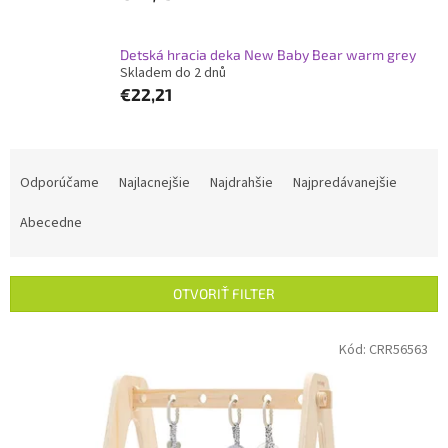
Detská hracia deka New Baby Bear warm grey
Skladem do 2 dnů
€22,21
R
a
Odporúčame
Najlacnejšie
Najdrahšie
Najpredávanejšie
d
e
Abecedne
n
i
e
OTVORIŤ FILTER
p
r
V
Kód:
CRR56563
o
ý
d
p
u
i
k
s
t