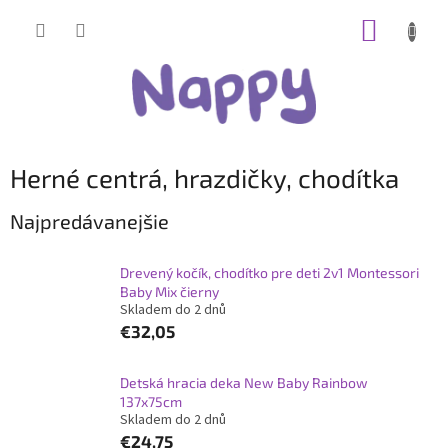
Prejsť
NÁKUP
na
obsah
KOŠÍK
Herné centrá, hrazdičky, chodítka
Najpredávanejšie
Drevený kočík, chodítko pre deti 2v1 Montessori
Baby Mix čierny
Skladem do 2 dnů
€32,05
Detská hracia deka New Baby Rainbow
137x75cm
Skladem do 2 dnů
€24,75