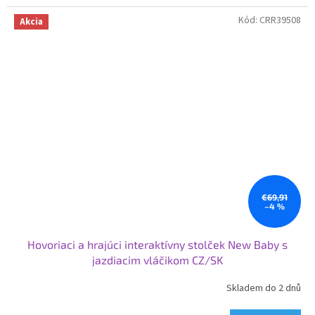
Kód:
CRR39508
Akcia
€69,91
–4 %
Hovoriaci a hrajúci interaktívny stolček New Baby s
jazdiacim vláčikom CZ/SK
Skladem do 2 dnů
Priemerné
hodnotenie