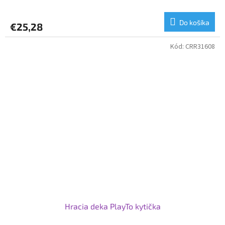
Do košíka
€25,28
Kód:
CRR31608
Hracia deka PlayTo kytička