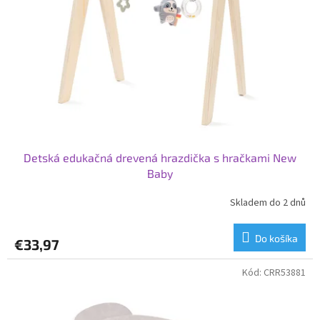
p
o
r
v
o
d
u
k
t
o
v
Detská edukačná drevená hrazdička s hračkami New
Baby
Skladem do 2 dnů
Do košíka
€33,97
Kód:
CRR53881