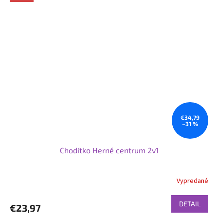
€34,79
–31 %
Chodítko Herné centrum 2v1
Vypredané
DETAIL
€23,97