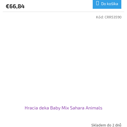
produktu
Do košíka
€66,84
je
3,3
z
Kód:
CRR53590
5
hviezdičiek.
Hracia deka Baby Mix Sahara Animals
Skladem do 2 dnů