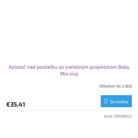
Kolotoč nad postieľku so svetelným projektorom Baby
Mix sivý
Skladem do 2 dnů
Do košíka
€35,41
Kód:
CRR49422