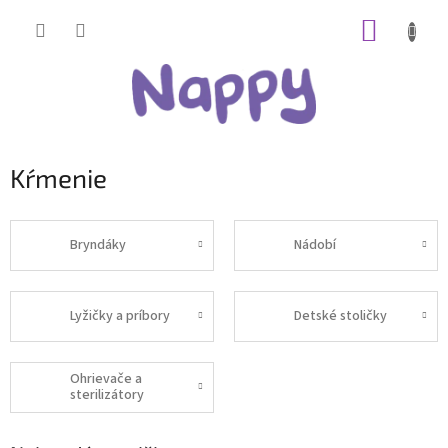
Prejsť
NÁKUP
na
obsah
KOŠÍK
Kŕmenie
Bryndáky
Nádobí
Lyžičky a príbory
Detské stoličky
Ohrievače a
sterilizátory