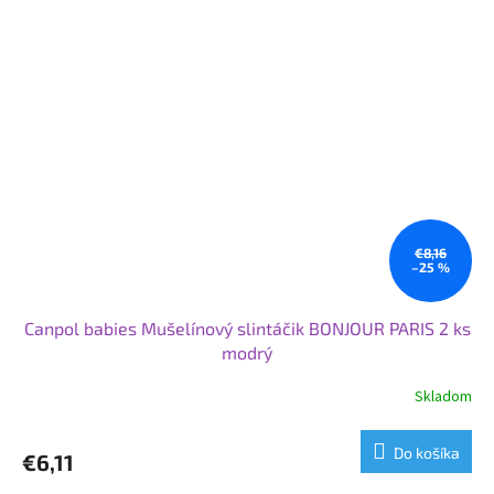
€8,16
–25 %
Canpol babies Mušelínový slintáčik BONJOUR PARIS 2 ks
modrý
Skladom
Do košíka
€6,11