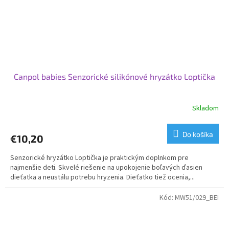
Canpol babies Senzorické silikónové hryzátko Loptička
Skladom
Do košíka
€10,20
Senzorické hryzátko Loptička je praktickým doplnkom pre
najmenšie deti. Skvelé riešenie na upokojenie boľavých ďasien
dieťatka a neustálu potrebu hryzenia. Dieťatko tiež ocenia,...
Kód:
MW51/029_BEI