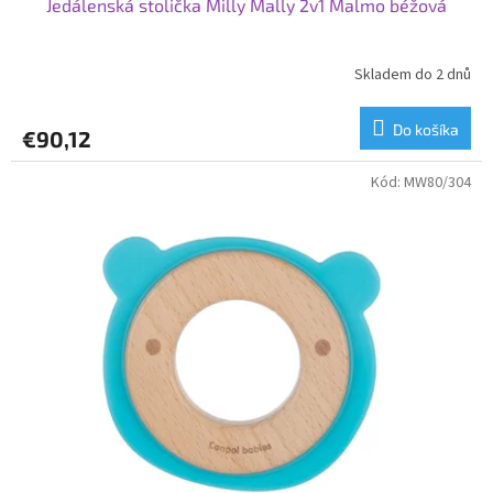
Jedálenská stolička Milly Mally 2v1 Malmo béžová
Skladem do 2 dnů
Do košíka
€90,12
Kód:
MW80/304