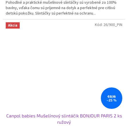
Pohodlné a praktické mušelínové slintáčky sú vyrobené zo 100%
bavlny, vďaka čomu sú príjemné na dotyk a perfektné pre citlivú
detskú pokožku. Slintáčky sú perfektné na ochranu...
Kód:
26/900_PIN
Akcia
€8,16
–25 %
Canpol babies Mušelínový slintáčik BONJOUR PARIS 2 ks
ružový