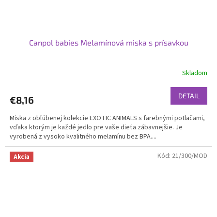
Canpol babies Melamínová miska s prísavkou
Skladom
DETAIL
€8,16
Miska z obľúbenej kolekcie EXOTIC ANIMALS s farebnými potlačami,
vďaka ktorým je každé jedlo pre vaše dieťa zábavnejšie. Je
vyrobená z vysoko kvalitného melamínu bez BPA....
Kód:
21/300/MOD
Akcia