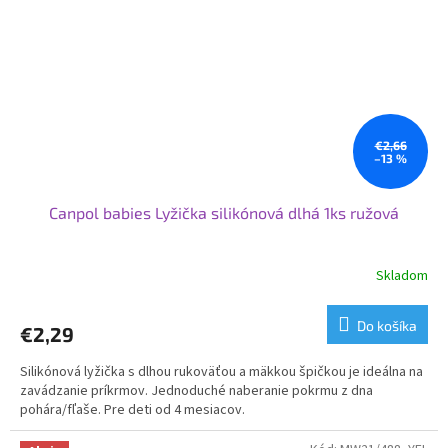
€2,66
–13 %
Canpol babies Lyžička silikónová dlhá 1ks ružová
Skladom
Do košíka
€2,29
Silikónová lyžička s dlhou rukoväťou a mäkkou špičkou je ideálna na
zavádzanie príkrmov. Jednoduché naberanie pokrmu z dna
pohára/fľaše. Pre deti od 4 mesiacov.