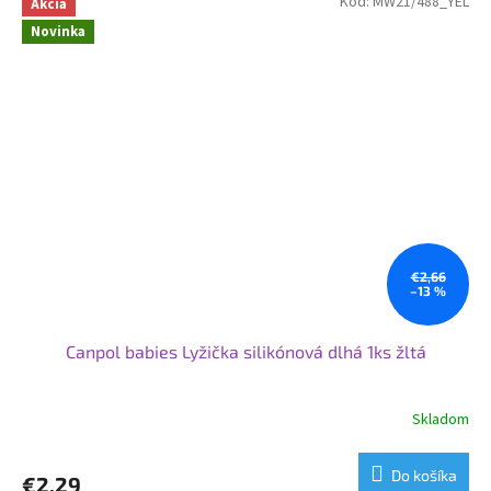
Kód:
MW21/488_YEL
Akcia
Novinka
€2,66
–13 %
Canpol babies Lyžička silikónová dlhá 1ks žltá
Skladom
Do košíka
€2,29