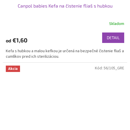
Canpol babies Kefa na čistenie fliaš s hubkou
Skladom
DETAIL
€1,60
od
Kefa s hubkou a malou kefkou je určená na bezpečné čistenie fliaš a
cumlíkov pred ich sterilizáciou.
Kód:
56/105_GRE
Akcia