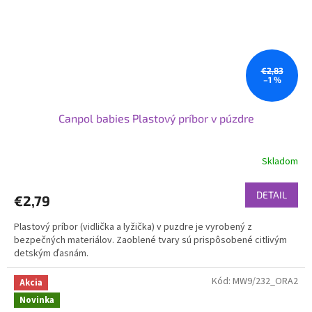
€2,83
–1 %
Canpol babies Plastový príbor v púzdre
Skladom
DETAIL
€2,79
Plastový príbor (vidlička a lyžička) v puzdre je vyrobený z
bezpečných materiálov. Zaoblené tvary sú prispôsobené citlivým
detským ďasnám.
Kód:
MW9/232_ORA2
Akcia
Novinka