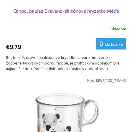
Canpol babies Dreveno-silikónové hryzátko Méďa
Skladom
Do košíka
€9,79
Roztomilé, dreveno-silikónové hryzátko v tvare medvedíka,
zdobené tyrkysovo modrou farbou, je praktickým doplnkom pre
najmenšie deti. Pomáha tíšiť bolesť ďasien v období rastu...
Kód:
MW2/100_TRANS