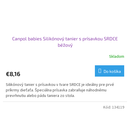
Canpol babies Silikónový tanier s prísavkou SRDCE
béžový
Skladom
Do košíka
€8,16
Silikónový tanier s prísavkou v tvare SRDCE je ideálny pre prvé
príkrmy dieťaťa. Špeciálna prísavka zabraňuje náhodnému
prevrhnutiu alebo pádu taniera zo stola.
Kód:
134119