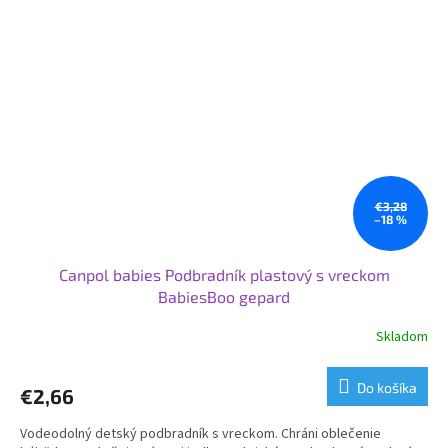
€3,28
–18 %
Canpol babies Podbradník plastový s vreckom
BabiesBoo gepard
Skladom
Do košíka
€2,66
Vodeodolný detský podbradník s vreckom. Chráni oblečenie