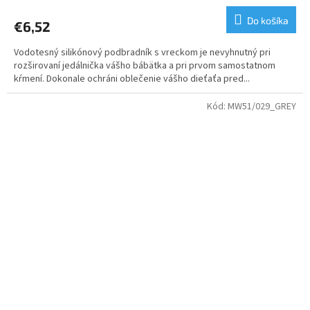
Do košíka
€6,52
Vodotesný silikónový podbradník s vreckom je nevyhnutný pri
rozširovaní jedálnička vášho bábätka a pri prvom samostatnom
kŕmení. Dokonale ochráni oblečenie vášho dieťaťa pred...
Kód:
MW51/029_GREY