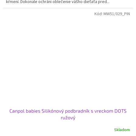
kŕmení. Dokonale ochráni oblečenie vášho dieťaťa pred...
Kód:
MW51/029_PIN
Canpol babies Silikónový podbradník s vreckom DOTS
ružový
Skladom