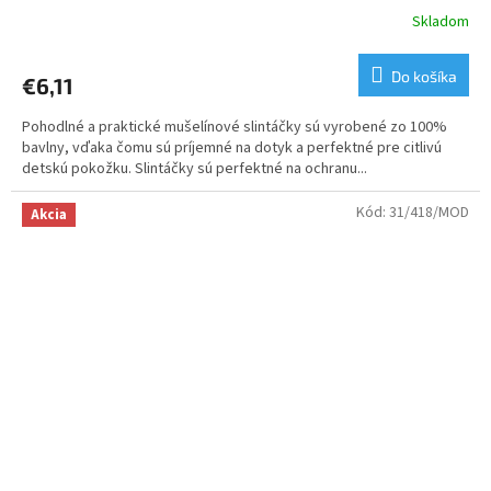
Skladom
Do košíka
€6,11
Pohodlné a praktické mušelínové slintáčky sú vyrobené zo 100%
bavlny, vďaka čomu sú príjemné na dotyk a perfektné pre citlivú
detskú pokožku. Slintáčky sú perfektné na ochranu...
Kód:
31/418/MOD
Akcia