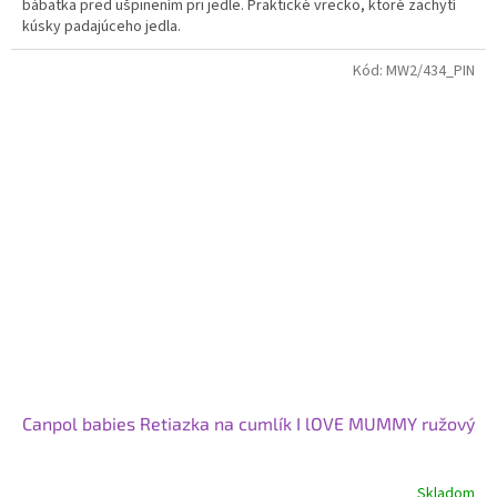
bábätka pred ušpinením pri jedle. Praktické vrecko, ktoré zachytí
kúsky padajúceho jedla.
Kód:
MW2/434_PIN
Canpol babies Retiazka na cumlík I lOVE MUMMY ružový
Skladom