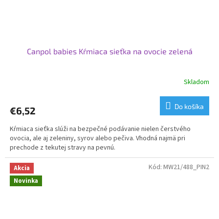
Canpol babies Kŕmiaca sieťka na ovocie zelená
Skladom
Do košíka
€6,52
Kŕmiaca sieťka slúži na bezpečné podávanie nielen čerstvého
ovocia, ale aj zeleniny, syrov alebo pečiva. Vhodná najmä pri
prechode z tekutej stravy na pevnú.
Kód:
MW21/488_PIN2
Akcia
Novinka