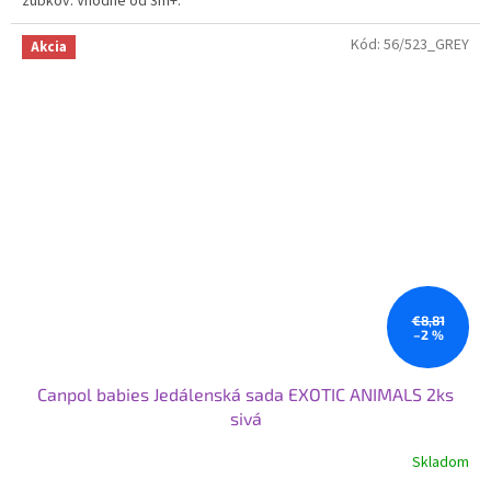
zúbkov. Vhodné od 3m+.
Kód:
56/523_GREY
Akcia
€8,81
–2 %
Canpol babies Jedálenská sada EXOTIC ANIMALS 2ks
sivá
Skladom