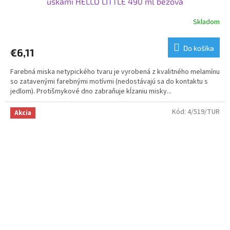
uškami HELLO LITTLE 490 ml béžová
Skladom
Do košíka
€6,11
Farebná miska netypického tvaru je vyrobená z kvalitného melamínu
so zatavenými farebnými motívmi (nedostávajú sa do kontaktu s
jedlom). Protišmykové dno zabraňuje kĺzaniu misky...
Kód:
4/519/TUR
Akcia