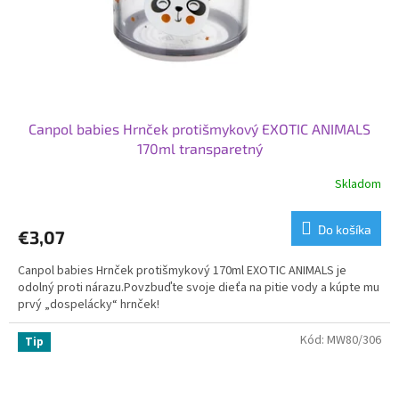
Canpol babies Hrnček protišmykový EXOTIC ANIMALS
170ml transparetný
Skladom
Do košíka
€3,07
Canpol babies Hrnček protišmykový 170ml EXOTIC ANIMALS je
odolný proti nárazu.Povzbuďte svoje dieťa na pitie vody a kúpte mu
prvý „dospelácky“ hrnček!
Kód:
MW80/306
Tip