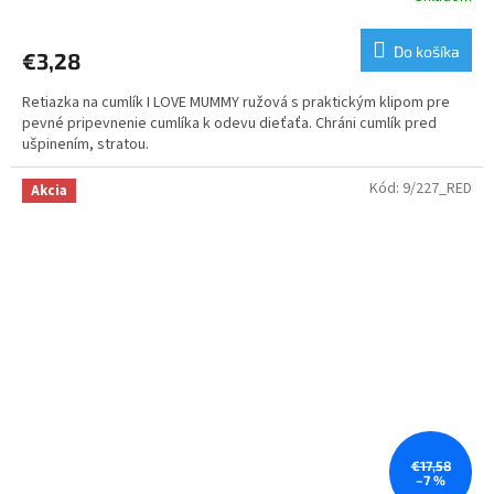
Do košíka
€3,28
Retiazka na cumlík I LOVE MUMMY ružová s praktickým klipom pre
pevné pripevnenie cumlíka k odevu dieťaťa. Chráni cumlík pred
ušpinením, stratou.
Kód:
9/227_RED
Akcia
€17,58
–7 %