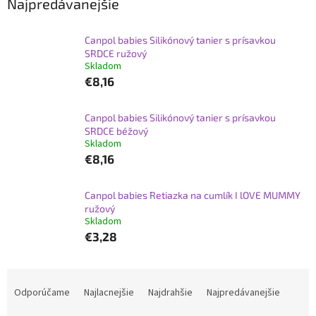
Najpredávanejšie
Canpol babies Silikónový tanier s prísavkou
SRDCE ružový
Skladom
€8,16
Canpol babies Silikónový tanier s prísavkou
SRDCE béžový
Skladom
€8,16
Canpol babies Retiazka na cumlík I lOVE MUMMY
ružový
Skladom
€3,28
R
a
Odporúčame
Najlacnejšie
Najdrahšie
Najpredávanejšie
d