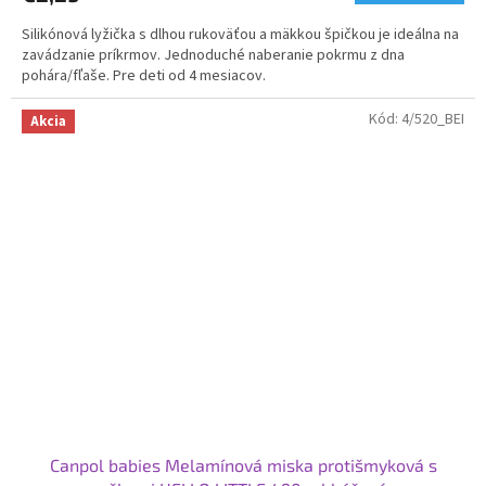
Silikónová lyžička s dlhou rukoväťou a mäkkou špičkou je ideálna na
zavádzanie príkrmov. Jednoduché naberanie pokrmu z dna
pohára/fľaše. Pre deti od 4 mesiacov.
Kód:
4/520_BEI
Akcia
Canpol babies Melamínová miska protišmyková s