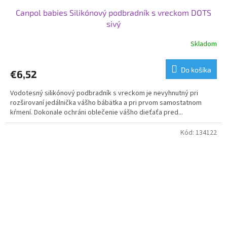
Canpol babies Silikónový podbradník s vreckom DOTS
sivý
Skladom
Do košíka
€6,52
Vodotesný silikónový podbradník s vreckom je nevyhnutný pri
rozširovaní jedálnička vášho bábätka a pri prvom samostatnom
kŕmení. Dokonale ochráni oblečenie vášho dieťaťa pred...
Kód:
134122