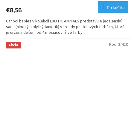
Do košíka
€8,56
Canpol babies v kolekcii EXOTIC ANIMALS predstavuje jedálenskú
sadu (hlboký a plytký tanierik) v trendy pastelových farbách, ktorá
je určená deťom od 4 mesiacov. Živé farby...
Kód:
2/410
Akcia