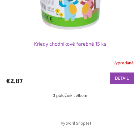
Kriedy chodníkové farebné 15 ks
Vypredané
DETAIL
€2,87
2
položiek celkom
O
v
l
Z
á
á
d
Vytvoril Shoptet
p
a
ä
c
t
i