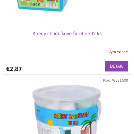
k
t
o
v
Kriedy chodníkové farebné 15 ks
Vypredané
DETAIL
€2,87
Kód:
W881608