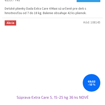
€0,15 / 1 ks
5,0
cena:
z
Detské plienky Dada Extra Care 4 Maxi sú určené pre deti s
5
hmotnosťou od 7 do 18 kg. Balenie obsahuje 42 ks plienok.
hviezdičiek.
Kód:
108145
Akcia
€6,52
–18 %
Súprava Extra Care 5, 15-25 kg 36 ks NOVÉ