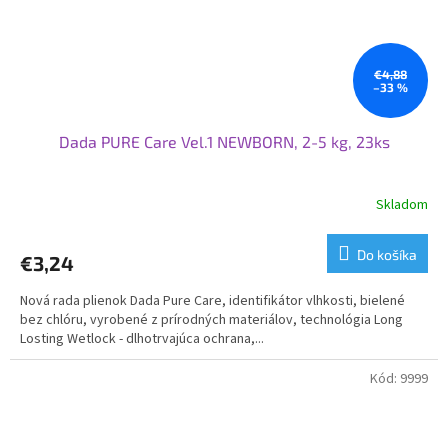
€4,88
–33 %
Dada PURE Care Vel.1 NEWBORN, 2-5 kg, 23ks
Skladom
Priemerné
hodnotenie
produktu
Do košíka
€3,24
je
3,7
Nová rada plienok Dada Pure Care, identifikátor vlhkosti, bielené
z
bez chlóru, vyrobené z prírodných materiálov, technológia Long
5
Losting Wetlock - dlhotrvajúca ochrana,...
hviezdičiek.
Kód:
9999