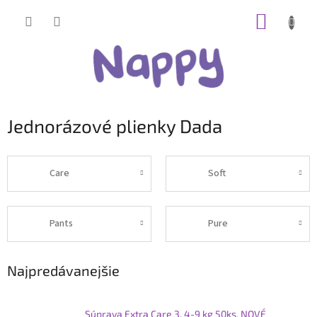
Prejsť
NÁKUP
na
obsah
KOŠÍK
Jednorázové plienky Dada
Care
Soft
Pants
Pure
Najpredávanejšie
Súprava Extra Care 3, 4-9 kg 50ks, NOVÉ