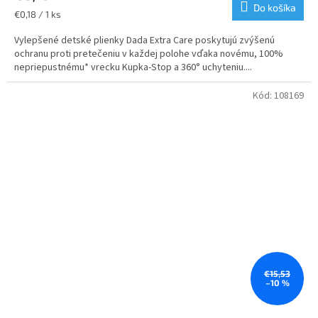
je
Do košíka
Jednotková
€0,18 / 1 ks
5,0
cena:
z
Vylepšené detské plienky Dada Extra Care poskytujú zvýšenú
5
ochranu proti pretečeniu v každej polohe vďaka novému, 100%
hviezdičiek.
nepriepustnému* vrecku Kupka-Stop a 360° uchyteniu....
Kód:
108169
€15,53
–10 %