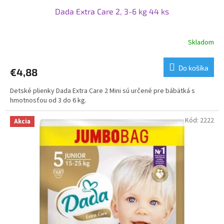
Dada Extra Care 2, 3-6 kg 44 ks
Skladom
Priemerné
hodnotenie
produktu
Do košíka
€4,88
je
4,1
Detské plienky Dada Extra Care 2 Mini sú určené pre bábätká s
z
hmotnosťou od 3 do 6 kg.
5
hviezdičiek.
Kód:
2222
Akcia