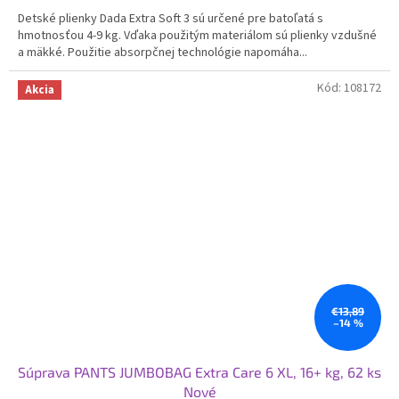
5,0
Detské plienky Dada Extra Soft 3 sú určené pre batoľatá s
z
hmotnosťou 4-9 kg. Vďaka použitým materiálom sú plienky vzdušné
5
a mäkké. Použitie absorpčnej technológie napomáha...
hviezdičiek.
Kód:
108172
Akcia
€13,89
–14 %
Súprava PANTS JUMBOBAG Extra Care 6 XL, 16+ kg, 62 ks
Nové