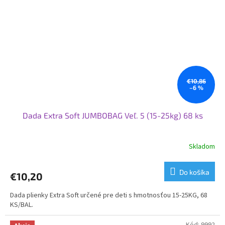
€10,86
–6 %
Dada Extra Soft JUMBOBAG Veľ. 5 (15-25kg) 68 ks
Skladom
Priemerné
hodnotenie
produktu
Do košíka
€10,20
je
5,0
Dada plienky Extra Soft určené pre deti s hmotnosťou 15-25KG, 68
z
KS/BAL.
5
hviezdičiek.
Kód:
9992