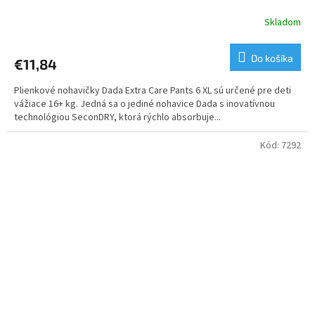
Skladom
Do košíka
€11,84
Plienkové nohavičky Dada Extra Care Pants 6 XL sú určené pre deti
vážiace 16+ kg. Jedná sa o jediné nohavice Dada s inovatívnou
technológiou SeconDRY, ktorá rýchlo absorbuje...
Kód:
7292