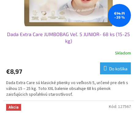
€14,71
–39 %
Dada Extra Care JUMBOBAG Veľ. 5 JUNIOR- 68 ks (15-25
kg)
Skladom
Priemerné
hodnotenie
produktu
Do košíka
€8,97
je
4,1
Dada Extra Care sú klasické plienky vo veľkosti 5, určené pre deti s
z
váhou 15 – 25 kg. Toto XXL balenie obsahuje 68 ks plienok
5
zaisťujúcich spoľahlivú starostlivosť.
hviezdičiek.
Kód:
127567
Akcia