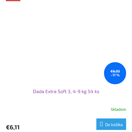
€6,93
–11 %
Dada Extra Soft 3, 4-9 kg 54 ks
Skladom
Priemerné
hodnotenie
produktu
Do košíka
€6,11
je