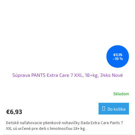
€7,75
–10 %
Súprava PANTS Extra Care 7 XXL, 18+kg, 34ks Nové
Skladom
Priemerné
hodnotenie
produktu
Do košíka
€6,93
je
5,0
Detské naťahovacie plienkové nohavičky Dada Extra Care Pants 7
z
XXL sú určené pre deti s hmotnosťou 18+ kg.
5
hviezdičiek.