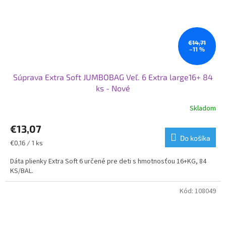
€14,71
–11 %
Súprava Extra Soft JUMBOBAG Veľ. 6 Extra large16+ 84
ks - Nové
Skladom
Priemerné
hodnotenie
€13,07
produktu
je
Do košíka
Jednotková
€0,16 / 1 ks
5,0
cena:
z
Dáta plienky Extra Soft 6 určené pre deti s hmotnosťou 16+KG, 84
5
KS/BAL.
hviezdičiek.
Kód:
108049