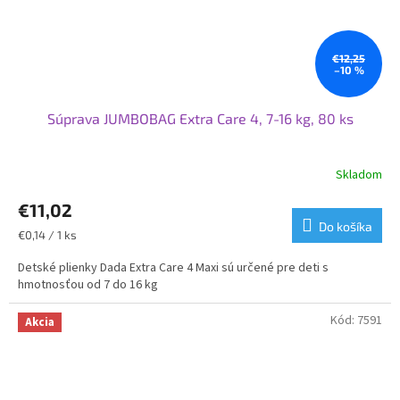
€12,25
–10 %
Súprava JUMBOBAG Extra Care 4, 7-16 kg, 80 ks
Skladom
Priemerné
hodnotenie
€11,02
produktu
je
Do košíka
Jednotková
€0,14 / 1 ks
4,3
cena:
z
Detské plienky Dada Extra Care 4 Maxi sú určené pre deti s
5
hmotnosťou od 7 do 16 kg
hviezdičiek.
Kód:
7591
Akcia