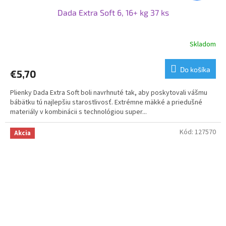
Dada Extra Soft 6, 16+ kg 37 ks
Skladom
Priemerné
hodnotenie
produktu
Do košíka
€5,70
je
5,0
Plienky Dada Extra Soft boli navrhnuté tak, aby poskytovali vášmu
z
bábätku tú najlepšiu starostlivosť. Extrémne mäkké a priedušné
5
materiály v kombinácii s technológiou super...
hviezdičiek.
Kód:
127570
Akcia