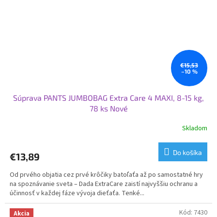
€15,53
–10 %
Súprava PANTS JUMBOBAG Extra Care 4 MAXI, 8-15 kg,
78 ks Nové
Skladom
Priemerné
hodnotenie
produktu
Do košíka
€13,89
je
5,0
Od prvého objatia cez prvé krôčiky batoľaťa až po samostatné hry
z
na spoznávanie sveta – Dada ExtraCare zaistí najvyššiu ochranu a
5
účinnosť v každej fáze vývoja dieťaťa. Tenké...
hviezdičiek.
Kód:
7430
Akcia