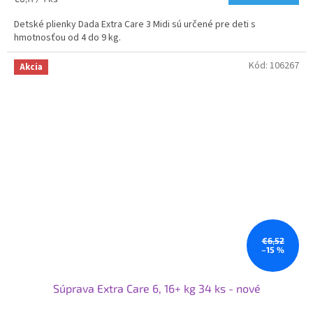
5,0
cena:
z
Detské plienky Dada Extra Care 3 Midi sú určené pre deti s
5
hmotnosťou od 4 do 9 kg.
hviezdičiek.
Kód:
106267
Akcia
€6,52
–15 %
Súprava Extra Care 6, 16+ kg 34 ks - nové