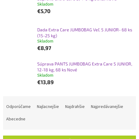
Skladom
€5,70
Dada Extra Care JUMBOBAG Veľ. 5 JUNIOR- 68 ks
(15-25 kg)
Skladom
€8,97
Súprava PANTS JUMBOBAG Extra Care 5 JUNIOR,
12-18 kg, 68 ks Nové
Skladom
€13,89
R
a
Odporúčame
Najlacnejšie
Najdrahšie
Najpredávanejšie
d
e
Abecedne
n
i