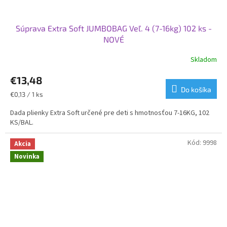
Súprava Extra Soft JUMBOBAG Veľ. 4 (7-16kg) 102 ks -
NOVÉ
Skladom
Priemerné
hodnotenie
€13,48
produktu
je
Do košíka
Jednotková
€0,13 / 1 ks
5,0
cena:
z
Dada plienky Extra Soft určené pre deti s hmotnosťou 7-16KG, 102
5
KS/BAL.
hviezdičiek.
Kód:
9998
Akcia
Novinka