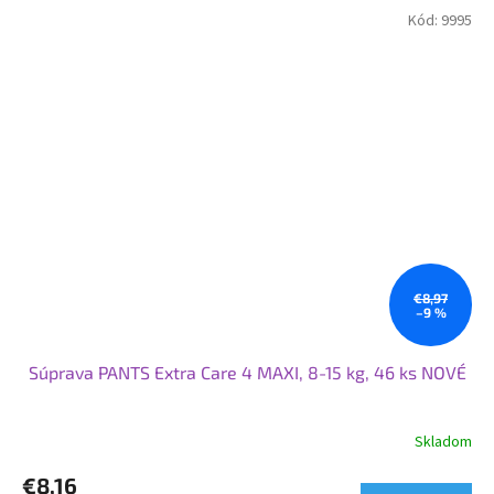
Kód:
9995
€8,97
–9 %
Súprava PANTS Extra Care 4 MAXI, 8-15 kg, 46 ks NOVÉ
Skladom
Priemerné
hodnotenie
€8,16
produktu