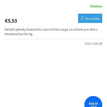
Skladom
Priemerné
hodnotenie
produktu
Do košíka
€5,53
je
5,0
Detské plienky Dada Extra Care 6 Extra Large sú určené pre deti s
z
hmotnosťou 16+ kg.
5
hviezdičiek.
Kód:
108148
€23,73
–13 %