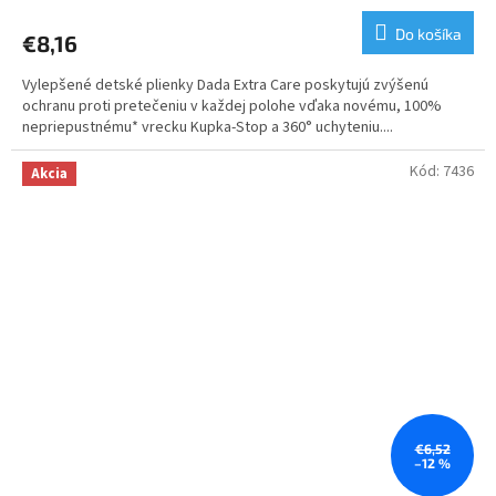
hodnotenie
produktu
Do košíka
€8,16
je
5,0
Vylepšené detské plienky Dada Extra Care poskytujú zvýšenú
z
ochranu proti pretečeniu v každej polohe vďaka novému, 100%
5
nepriepustnému* vrecku Kupka-Stop a 360° uchyteniu....
hviezdičiek.
Kód:
7436
Akcia
€6,52
–12 %