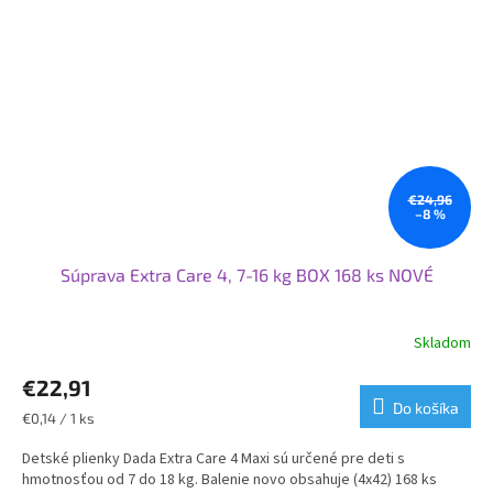
€24,96
–8 %
Súprava Extra Care 4, 7-16 kg BOX 168 ks NOVÉ
Skladom
Priemerné
hodnotenie
€22,91
produktu
je
Do košíka
Jednotková
€0,14 / 1 ks
5,0
cena:
z
Detské plienky Dada Extra Care 4 Maxi sú určené pre deti s
5
hmotnosťou od 7 do 18 kg. Balenie novo obsahuje (4x42) 168 ks
hviezdičiek.