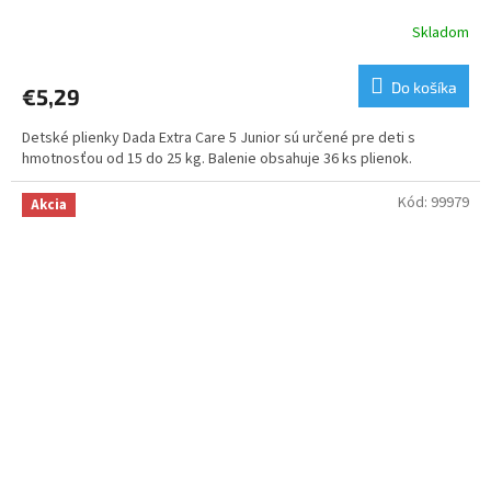
Skladom
Priemerné
hodnotenie
produktu
Do košíka
€5,29
je
5,0
Detské plienky Dada Extra Care 5 Junior sú určené pre deti s
z
hmotnosťou od 15 do 25 kg. Balenie obsahuje 36 ks plienok.
5
hviezdičiek.
Kód:
99979
Akcia