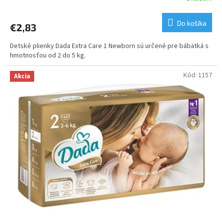
hodnotenie
produktu
Do košíka
€2,83
je
3,7
Detské plienky Dada Extra Care 1 Newborn sú určené pre bábätká s
z
hmotnosťou od 2 do 5 kg.
5
hviezdičiek.
Kód:
1157
Akcia