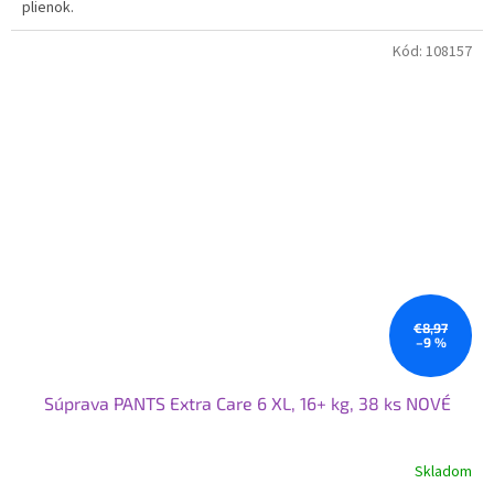
plienok.
Kód:
108157
€8,97
–9 %
Súprava PANTS Extra Care 6 XL, 16+ kg, 38 ks NOVÉ
Skladom
Priemerné