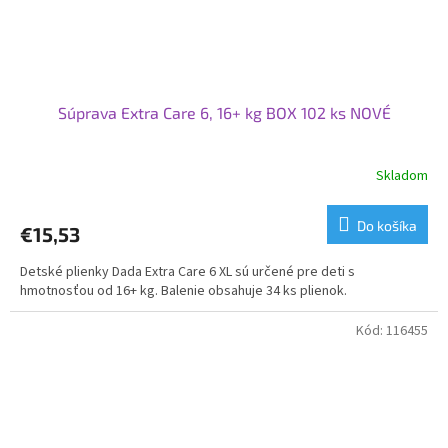
Súprava Extra Care 6, 16+ kg BOX 102 ks NOVÉ
Skladom
Priemerné
hodnotenie
produktu
Do košíka
€15,53
je
5,0
Detské plienky Dada Extra Care 6 XL sú určené pre deti s
z
hmotnosťou od 16+ kg. Balenie obsahuje 34 ks plienok.
5
hviezdičiek.
Kód:
116455