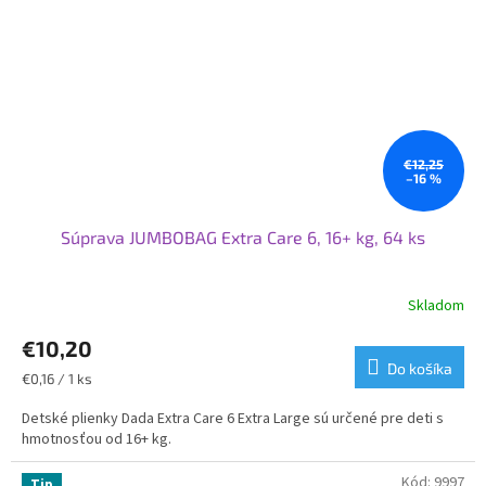
€12,25
–16 %
Súprava JUMBOBAG Extra Care 6, 16+ kg, 64 ks
Skladom
Priemerné
hodnotenie
€10,20
produktu
je
Do košíka
Jednotková
€0,16 / 1 ks
5,0
cena:
z
Detské plienky Dada Extra Care 6 Extra Large sú určené pre deti s
5
hmotnosťou od 16+ kg.
hviezdičiek.
Kód:
9997
Tip