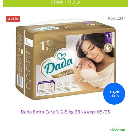
e
OTVORIŤ FILTER
p
r
V
Kód:
1247
Akcia
o
ý
d
p
u
i
k
s
t
p
o
r
v
o
d
u
k
t
o
€3,28
–13 %
v
Dada Extra Care 1, 2-5 kg ​​23 ks exp: 05/25
Skladom
Priemerné