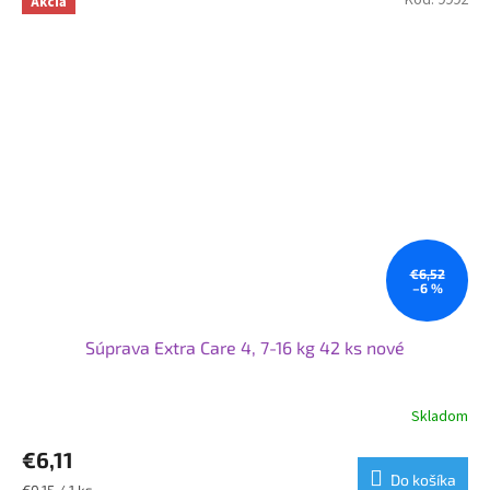
Akcia
€6,52
–6 %
Súprava Extra Care 4, 7-16 kg 42 ks nové
Skladom
Priemerné
hodnotenie
€6,11
produktu
je
Do košíka
Jednotková