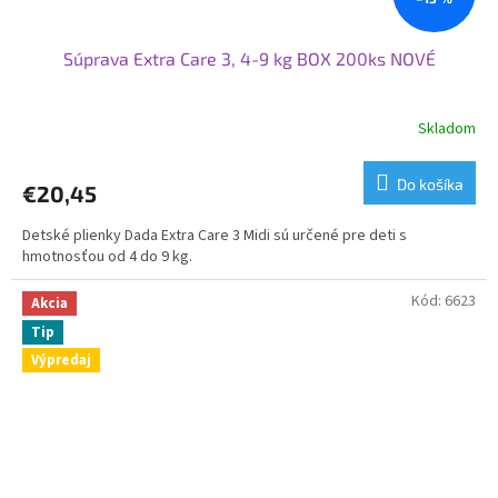
Súprava Extra Care 3, 4-9 kg BOX 200ks NOVÉ
Skladom
Priemerné
hodnotenie
produktu
Do košíka
€20,45
je
4,5
Detské plienky Dada Extra Care 3 Midi sú určené pre deti s
z
hmotnosťou od 4 do 9 kg.
5
hviezdičiek.
Kód:
6623
Akcia
Tip
Výpredaj