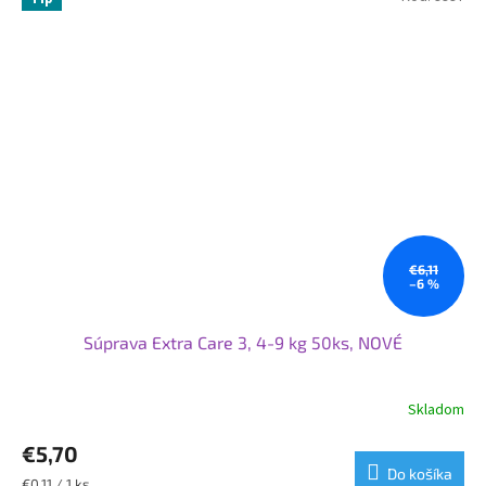
€6,11
–6 %
Súprava Extra Care 3, 4-9 kg 50ks, NOVÉ
Skladom
Priemerné
hodnotenie
€5,70
produktu
je
Do košíka
Jednotková
€0,11 / 1 ks