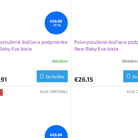
€25,90
–11 %
ystužená dojčiaca podprsenka
Polovystužená dojčiaca pod
aby Eva biela
New Baby Eva biela
Skladom
Skladem 
Do košíka
Do
,91
€26,15
Kód:
CRR39411
Kód:
a
€25,90