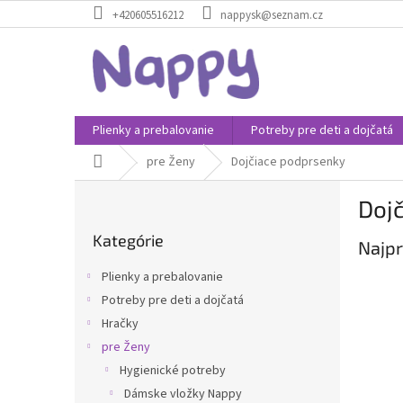
Prejsť
+420605516212
nappysk@seznam.cz
na
obsah
Plienky a prebalovanie
Potreby pre deti a dojčatá
Domov
pre Ženy
Dojčiace podprsenky
B
Doj
o
Preskočiť
č
Kategórie
kategórie
Najpr
n
ý
Plienky a prebalovanie
p
Potreby pre deti a dojčatá
a
Hračky
n
e
pre Ženy
l
Hygienické potreby
Dámske vložky Nappy