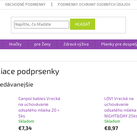
OBCHODNÉ PODMIENKY
PODMIENKY OCHRANY OSOBNÝCH ÚDAJOV
HĽADAŤ
Hračky
pre Ženy
Zdravá výživa
Plienky pre dospel
čiace podprsenky
edávanejšie
Canpol babies Vrecká
LOVI Vrecká na
na uchovávanie
uchovávanie
odsatého mlieka 20 +
odsatého mlieka
5ks
NIGHT&DAY 25k
Skladom
Skladom
€7,34
€8,97