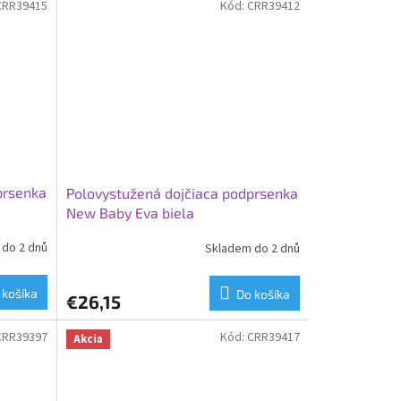
CRR39415
Kód:
CRR39412
prsenka
Polovystužená dojčiaca podprsenka
New Baby Eva biela
do 2 dnů
Skladem do 2 dnů
 košíka
Do košíka
€26,15
CRR39397
Kód:
CRR39417
Akcia