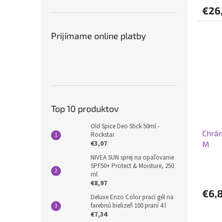
€26
Prijímame online platby
Top 10 produktov
Old Spice Deo Stick 50ml -
Chrán
Rockstar
€3,07
M
NIVEA SUN sprej na opaľovanie
SPF50+ Protect & Moisture, 250
ml
€8,97
€6,
Deluxe Enzo Color prací gél na
farebnú bielizeň 100 praní 4 l
€7,34