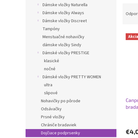
Dámske vložky Naturella
R
a
Dámske vložky Always
Odpor
d
Dámske vložky Discreet
e
Tampóny
V
n
Menstuačné nohavičky
Akci
ý
i
dámske vložky Sindy
p
e
Dámské vložky PRESTIGE
i
p
s
r
klasické
p
o
nočné
r
d
Dámské vložky PRETTY WOMEN
o
u
ultra
d
k
slipové
u
t
Canpo
k
o
Nohavičky po pôrode
brada
t
v
Odsávačky
o
Prsné vložky
v
Chrániče bradaviek
€4,
Dojčiace podprsenky