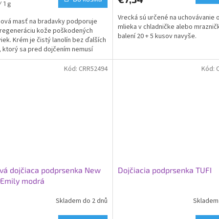
ková
 1 g
Vrecká sú určené na uchovávanie
nová masť na bradavky podporuje
mlieka v chladničke alebo mrazničk
 regeneráciu kože poškodených
balení 20 + 5 kusov navyše.
iek. Krém je čistý lanolín bez ďalších
, ktorý sa pred dojčením nemusí
 z prsníka.
Kód:
CRR52494
Kód:
vá dojčiaca podprsenka New
Dojčiacia podprsenka TUFI
 Emily modrá
Skladem do 2 dnů
Skladem 