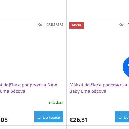
Kód:
CRR52525
Kód:
Akcia
á dojčiaca podprsenka New
Mäkká dojčiaca podprsenka
 Ema béžová
Baby Ema béžová
Skladom
Do košíka
Do
,08
€26,31