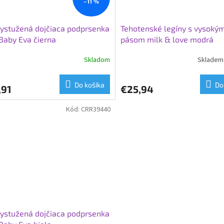
–11 %
ystužená dojčiaca podprsenka
Tehotenské legíny s vysoký
aby Eva čierna
pásom milk & love modrá
Skladom
Skladem 
Do košíka
Do
,91
€25,94
Kód:
CRR39440
ystužená dojčiaca podprsenka