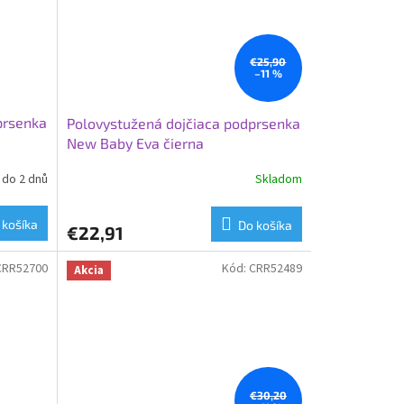
€25,90
–11 %
prsenka
Polovystužená dojčiaca podprsenka
New Baby Eva čierna
do 2 dnů
Skladom
 košíka
Do košíka
€22,91
CRR52700
Kód:
CRR52489
Akcia
€30,20