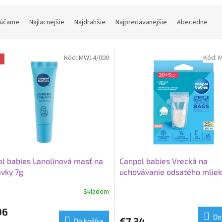
účame
Najlacnejšie
Najdrahšie
Najpredávanejšie
Abecedne
Kód:
MW14/000
Kód:
M
a
l babies Lanolínová masť na
Canpol babies Vrecká na
vky 7g
uchovávanie odsatého mliek
5ks
Skladom
06
Do
€7,34
Do košíka