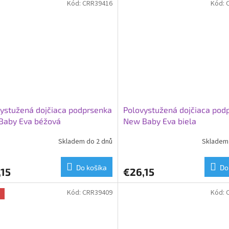
Kód:
CRR39416
Kód:
ystužená dojčiaca podprsenka
Polovystužená dojčiaca pod
Baby Eva béžová
New Baby Eva biela
Skladem do 2 dnů
Skladem 
Do košíka
Do
,15
€26,15
Kód:
CRR39409
Kód:
a