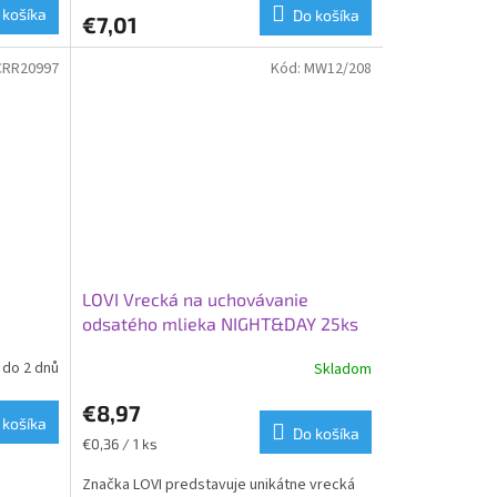
 košíka
Do košíka
€7,01
CRR20997
Kód:
MW12/208
LOVI Vrecká na uchovávanie
odsatého mlieka NIGHT&DAY 25ks
do 2 dnů
Skladom
€8,97
 košíka
Do košíka
Jednotková
€0,36 / 1 ks
cena:
Značka LOVI predstavuje unikátne vrecká