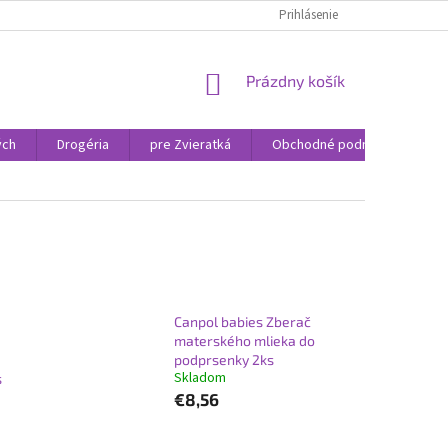
Prihlásenie
NÁKUPNÝ
Prázdny košík
KOŠÍK
ých
Drogéria
pre Zvieratká
Obchodné podmienky
Canpol babies Zberač
materského mlieka do
podprsenky 2ks
Skladom
s
€8,56