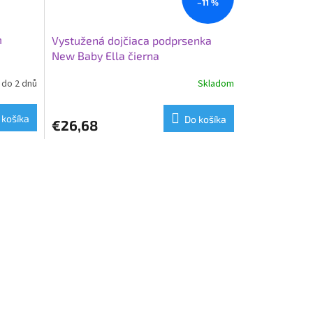
–11 %
m
Vystužená dojčiaca podprsenka
New Baby Ella čierna
do 2 dnů
Skladom
 košíka
Do košíka
€26,68