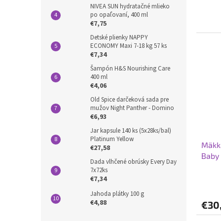
NIVEA SUN hydratačné mlieko
po opaľovaní, 400 ml
€7,75
Detské plienky NAPPY
ECONOMY Maxi 7-18 kg 57 ks
€7,34
Šampón H&S Nourishing Care
400 ml
€4,06
Old Spice darčeková sada pre
mužov Night Panther - Domino
€6,93
Jar kapsule 140 ks (5x28ks/bal)
Platinum Yellow
Mäkk
€27,58
Baby
Dada vlhčené obrúsky Every Day
7x72ks
€7,34
Jahoda plátky 100 g
€4,88
€30