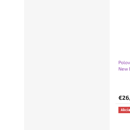
Polov
New 
€26
Akci