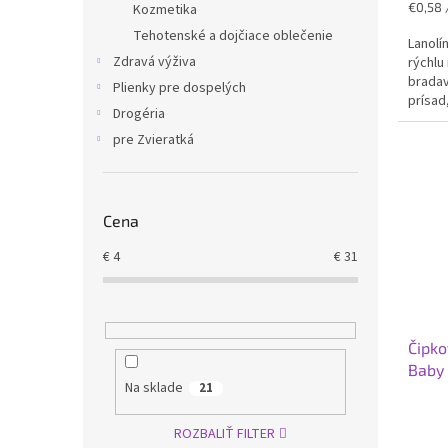
Jednot
€0,58 /
Kozmetika
cena:
Tehotenské a dojčiace oblečenie
Lanolí
Zdravá výživa
rýchlu
bradav
Plienky pre dospelých
prísad
Drogéria
umývať
pre Zvieratká
Cena
€
4
€
31
Čipko
Baby
Na sklade
21
ROZBALIŤ FILTER