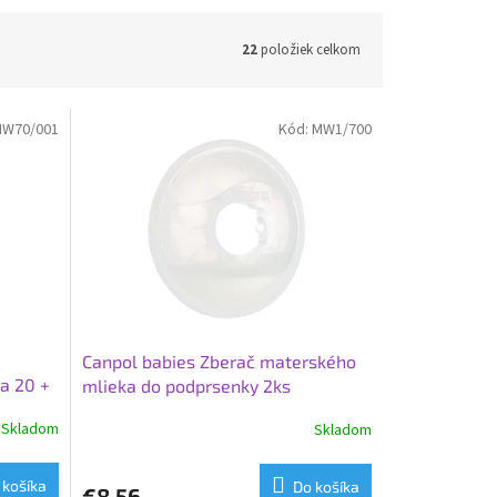
22
položiek celkom
W70/001
Kód:
MW1/700
Canpol babies Zberač materského
a 20 +
mlieka do podprsenky 2ks
Skladom
Skladom
 košíka
Do košíka
€8,56