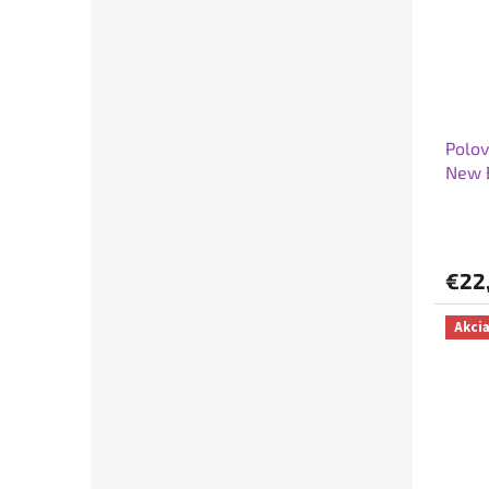
Polov
New B
€22
Akci