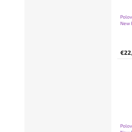
Polov
New B
€22
Polov