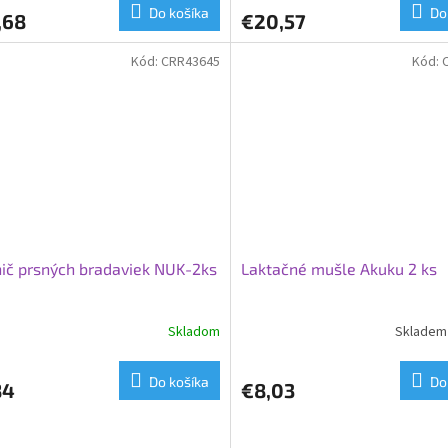
Do košíka
Do
,68
€20,57
Kód:
CRR43645
Kód:
ič prsných bradaviek NUK-2ks
Laktačné mušle Akuku 2 ks
Skladom
Skladem 
Do košíka
Do
84
€8,03