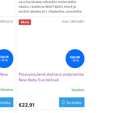
na uchovávanie odsatého materského
mlieka z kolekcie NIGHT&DAY, ktoré je
možné skladovať v chladničke, mrazničke
alebo tiež ohrievať v...
CRR52521
Kód:
CRR39487
Akcia
€29,79
€25,90
–11 %
–11 %
 New
Polovystužená dojčiaca podprsenka
New Baby Eva béžová
Skladom
Skladom
 košíka
Do košíka
€22,91