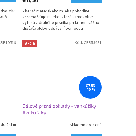
 odsatého
Zberač materského mlieka pohodlne
e. V
zhromažďuje mlieko, ktoré samovoľne
vyteká z druhého prsníka pri kŕmení vášho
dieťaťa alebo odsávaní pomocou
odsávačky.
CRR10519
Kód:
CRR53681
Akcia
€7,83
–10 %
Gélové prsné obklady - vankúšiky
Akuku 2 ks
do 2 dnů
Skladem do 2 dnů