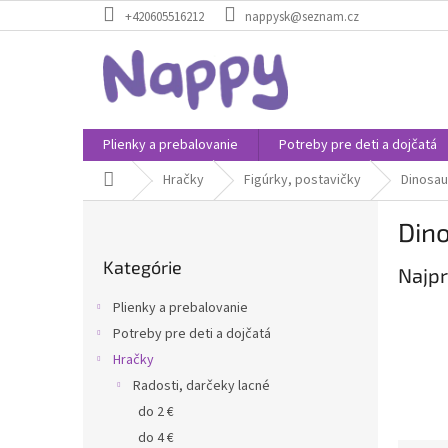
Prejsť
+420605516212
nappysk@seznam.cz
na
obsah
Plienky a prebalovanie
Potreby pre deti a dojčatá
Domov
Hračky
Figúrky, postavičky
Dinosau
B
Din
o
Preskočiť
č
Kategórie
kategórie
Najpr
n
ý
Plienky a prebalovanie
p
Potreby pre deti a dojčatá
a
Hračky
n
e
Radosti, darčeky lacné
l
do 2 €
do 4 €