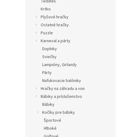
Teddies
Krtko
Plyšové hračky
Ostatné hračky
Puzzle
Karneval a párty
Doplnky
Sviečky
Lampióny, Girlandy
Párty
Nafukovacie balóniky
Hračky na záhradu a von
Bábiky a príslušenstvo
Bábiky
Kočíky pre bábiky
Športové
Hlboké
Golfové