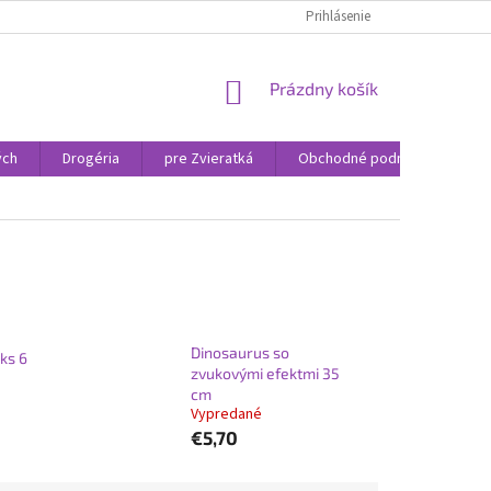
Prihlásenie
NÁKUPNÝ
Prázdny košík
KOŠÍK
ých
Drogéria
pre Zvieratká
Obchodné podmienky
Dinosaurus so
ks 6
zvukovými efektmi 35
cm
Vypredané
€5,70