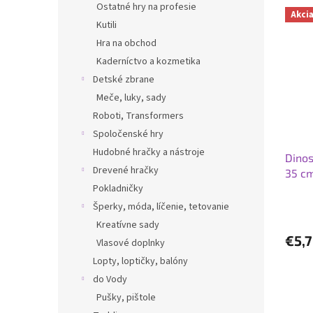
Ostatné hry na profesie
Akci
Kutili
Hra na obchod
Kaderníctvo a kozmetika
Detské zbrane
Meče, luky, sady
Roboti, Transformers
Spoločenské hry
Hudobné hračky a nástroje
Dinos
Drevené hračky
35 c
Pokladničky
Šperky, móda, líčenie, tetovanie
Kreatívne sady
€5,
Vlasové doplnky
Lopty, loptičky, balóny
do Vody
Pušky, pištole