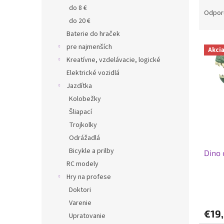
R
do 8 €
a
Odpor
do 20 €
d
e
Baterie do hraček
V
n
pre najmenších
Akci
ý
i
Kreatívne, vzdelávacie, logické
p
e
Elektrické vozidlá
i
p
Jazdítka
s
r
p
Kolobežky
o
r
d
Šliapací
o
u
Trojkolky
d
k
Odrážadlá
u
t
Bicykle a prilby
Dino 
k
o
RC modely
t
v
o
Hry na profese
v
Doktori
Varenie
€19
Upratovanie