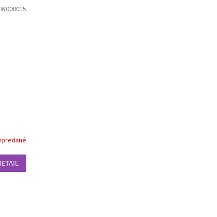
:
W000015
ypredané
DETAIL