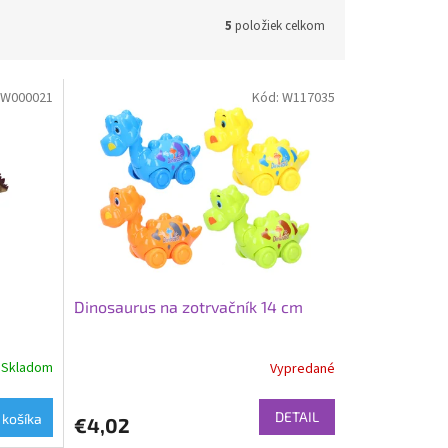
5
položiek celkom
W000021
Kód:
W117035
Dinosaurus na zotrvačník 14 cm
Skladom
Vypredané
DETAIL
 košíka
€4,02