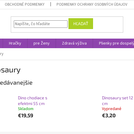
OBCHODNÉ PODMIENKY
PODMIENKY OCHRANY OSOBNÝCH ÚDAJOV
HĽADAŤ
Hračky
pre Ženy
Zdravá výživa
Plienky pre dospel
ry
osaury
edávanejšie
Dino chodiace s
Dinosaury set 12 
efektmi 55 cm
cm
Skladom
Vypredané
€19,59
€3,20