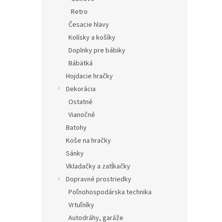
Retro
Česacie hlavy
Kolísky a košíky
Doplnky pre bábiky
Bábätká
Hojdacie hračky
Dekorácia
Ostatné
Vianočné
Batohy
Koše na hračky
Sánky
Vkladačky a zatĺkačky
Dopravné prostriedky
Poľnohospodárska technika
Vrtuľníky
Autodráhy, garáže