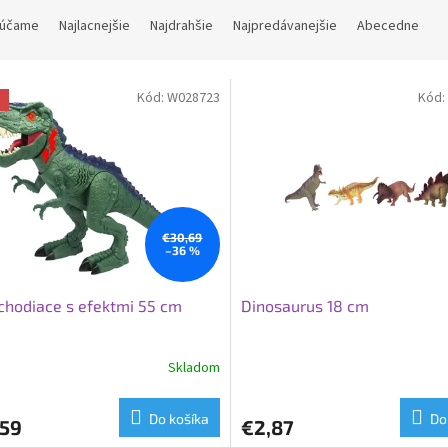
účame
Najlacnejšie
Najdrahšie
Najpredávanejšie
Abecedne
Kód:
W028723
Kód:
a
€30,69
–36 %
chodiace s efektmi 55 cm
Dinosaurus 18 cm
Skladom
Do košíka
Do
,59
€2,87