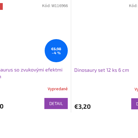
Kód:
W116966
Kód
a
€5,98
–4 %
aurus so zvukovými efektmi
Dinosaury set 12 ks 6 cm
m
Vypredané
V
DETAIL
70
€3,20
O
v
l