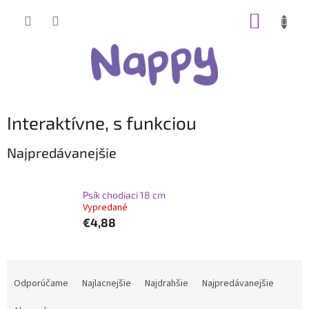
Prejsť
NÁKUP
na
obsah
KOŠÍK
Interaktívne, s funkciou
Najpredávanejšie
Psík chodiaci 18 cm
Vypredané
€4,88
R
a
Odporúčame
Najlacnejšie
Najdrahšie
Najpredávanejšie
d