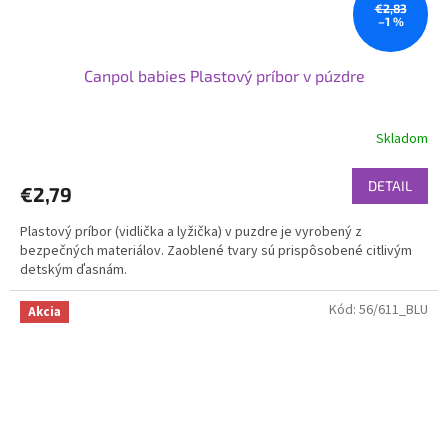
€2,83
–1 %
Canpol babies Plastový príbor v púzdre
Skladom
DETAIL
€2,79
Plastový príbor (vidlička a lyžička) v puzdre je vyrobený z
bezpečných materiálov. Zaoblené tvary sú prispôsobené citlivým
detským ďasnám.
Kód:
56/611_BLU
Akcia