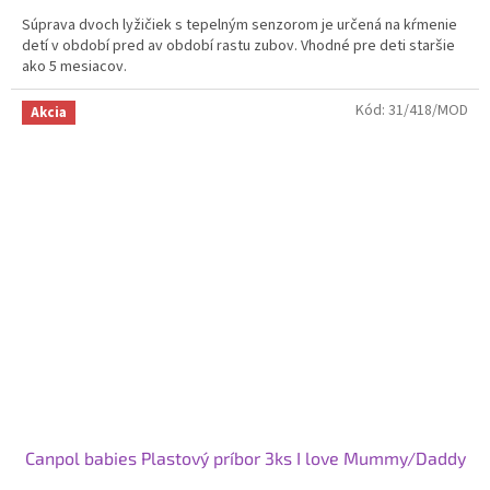
Súprava dvoch lyžičiek s tepelným senzorom je určená na kŕmenie
detí v období pred av období rastu zubov. Vhodné pre deti staršie
ako 5 mesiacov.
Kód:
31/418/MOD
Akcia
Canpol babies Plastový príbor 3ks I love Mummy/Daddy