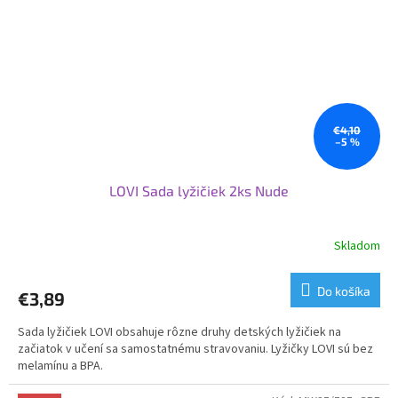
€4,10
–5 %
LOVI Sada lyžičiek 2ks Nude
Skladom
Do košíka
€3,89
Sada lyžičiek LOVI obsahuje rôzne druhy detských lyžičiek na
začiatok v učení sa samostatnému stravovaniu. Lyžičky LOVI sú bez
melamínu a BPA.