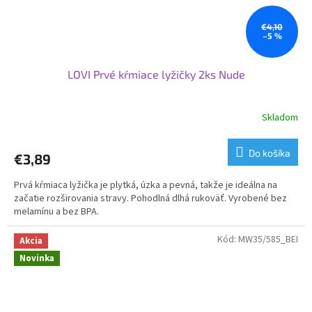
€4,10
–5 %
LOVI Prvé kŕmiace lyžičky 2ks Nude
Skladom
Do košíka
€3,89
Prvá kŕmiaca lyžička je plytká, úzka a pevná, takže je ideálna na
začatie rozširovania stravy. Pohodlná dlhá rukoväť. Vyrobené bez
melamínu a bez BPA.
Kód:
MW35/585_BEI
Akcia
Novinka