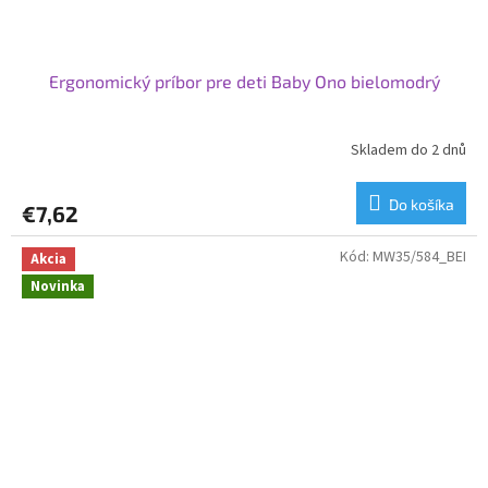
Ergonomický príbor pre deti Baby Ono bielomodrý
Skladem do 2 dnů
Do košíka
€7,62
Kód:
MW35/584_BEI
Akcia
Novinka