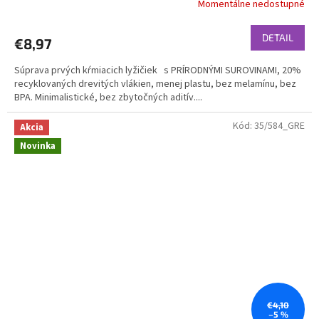
Momentálne nedostupné
DETAIL
€8,97
Súprava prvých kŕmiacich lyžičiek s PRÍRODNÝMI SUROVINAMI, 20%
recyklovaných drevitých vlákien, menej plastu, bez melamínu, bez
BPA. Minimalistické, bez zbytočných aditív....
Kód:
35/584_GRE
Akcia
Novinka
€4,10
–5 %