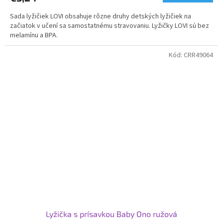
Sada lyžičiek LOVI obsahuje rôzne druhy detských lyžičiek na
začiatok v učení sa samostatnému stravovaniu. Lyžičky LOVI sú bez
melamínu a BPA.
Kód:
CRR49064
Lyžička s prísavkou Baby Ono ružová