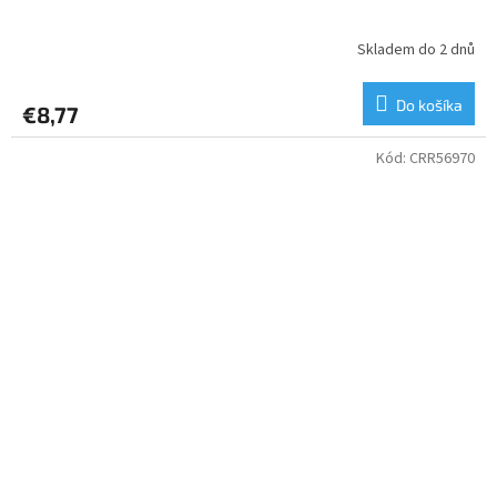
Skladem do 2 dnů
Do košíka
€8,77
Kód:
CRR56970