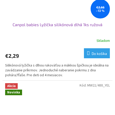
€2,66
–13 %
Canpol babies Lyžička silikónová dlhá 1ks ružová
Skladom
Do košíka
€2,29
Silikónová lyžička s dlhou rukoväťou a mäkkou špičkou je ideálna na
zavádzanie príkrmov. Jednoduché naberanie pokrmu z dna
pohára/fľaše. Pre deti od 4 mesiacov.
Kód:
MW21/488_YEL
Akcia
Novinka