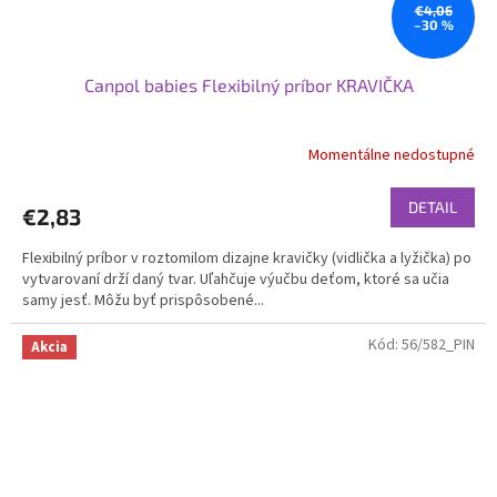
€4,06
–30 %
Canpol babies Flexibilný príbor KRAVIČKA
Momentálne nedostupné
DETAIL
€2,83
Flexibilný príbor v roztomilom dizajne kravičky (vidlička a lyžička) po
vytvarovaní drží daný tvar. Uľahčuje výučbu deťom, ktoré sa učia
samy jesť. Môžu byť prispôsobené...
Kód:
56/582_PIN
Akcia