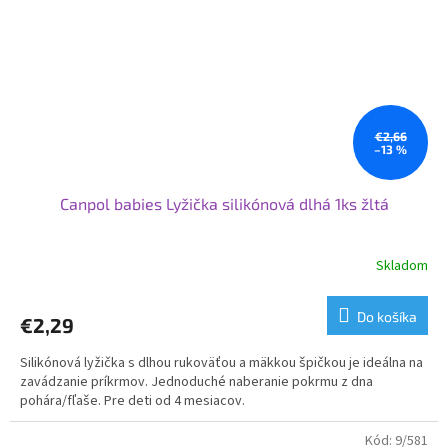
€2,66
–13 %
Canpol babies Lyžička silikónová dlhá 1ks žltá
Skladom
Do košíka
€2,29
Silikónová lyžička s dlhou rukoväťou a mäkkou špičkou je ideálna na
zavádzanie príkrmov. Jednoduché naberanie pokrmu z dna
pohára/fľaše. Pre deti od 4 mesiacov.
Kód:
9/581