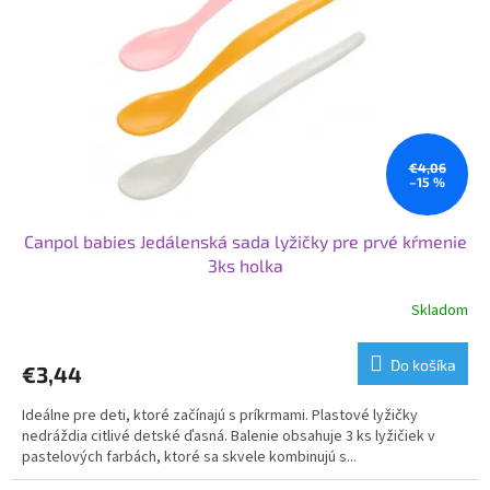
p
o
r
v
o
d
u
k
t
o
€4,06
–15 %
v
Canpol babies Jedálenská sada lyžičky pre prvé kŕmenie
3ks holka
Skladom
Do košíka
€3,44
Ideálne pre deti, ktoré začínajú s príkrmami. Plastové lyžičky
nedráždia citlivé detské ďasná. Balenie obsahuje 3 ks lyžičiek v
pastelových farbách, ktoré sa skvele kombinujú s...