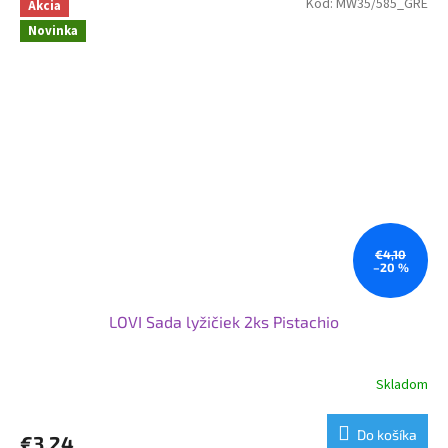
Kód:
MW35/585_GRE
Akcia
Novinka
€4,10
–20 %
LOVI Sada lyžičiek 2ks Pistachio
Skladom
Do košíka
€3,24