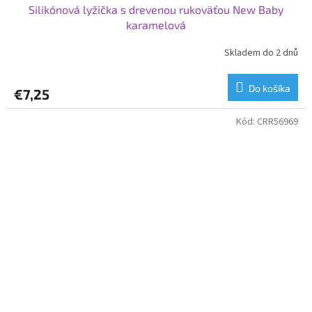
Silikónová lyžička s drevenou rukoväťou New Baby
karamelová
Skladem do 2 dnů
Do košíka
€7,25
Kód:
CRR56969