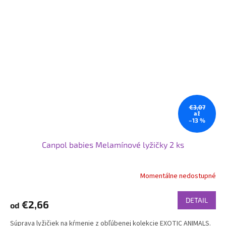
€3,07
až
–13 %
Canpol babies Melamínové lyžičky 2 ks
Momentálne nedostupné
DETAIL
€2,66
od
Súprava lyžičiek na kŕmenie z obľúbenej kolekcie EXOTIC ANIMALS.