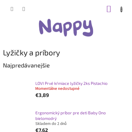
Prejsť
NÁKUP
na
obsah
KOŠÍK
Lyžičky a príbory
Najpredávanejšie
LOVI Prvé kŕmiace lyžičky 2ks Pistachio
Momentálne nedostupné
€3,89
Ergonomický príbor pre deti Baby Ono
bielomodrý
Skladem do 2 dnů
€7,62