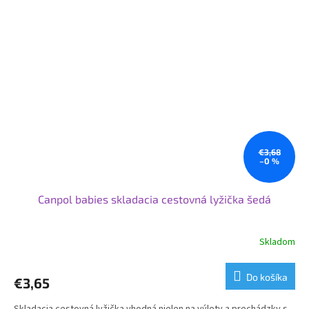
€3,68
–0 %
Canpol babies skladacia cestovná lyžička šedá
Skladom
Do košíka
€3,65
Skladacia cestovná lyžička vhodná nielen na výlety a prechádzky s