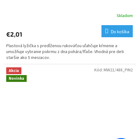
Skladom
Do košíka
€2,01
Plastová lyžička s predĺženou rukoväťou uľahčuje kŕmenie a
umožňuje vybranie pokrmu z dna pohára/fľaše. Vhodná pre deti
staršie ako 5 mesiacov.
Kód:
MW21/488_PIN2
Akcia
Novinka