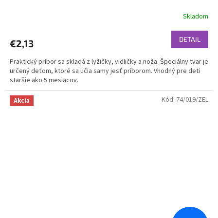
Skladom
DETAIL
€2,13
Praktický príbor sa skladá z lyžičky, vidličky a noža. Špeciálny tvar je
určený deťom, ktoré sa učia samy jesť príborom. Vhodný pre deti
staršie ako 5 mesiacov.
Kód:
74/019/ZEL
Akcia