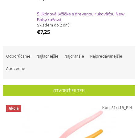
Silikónová lyžička s drevenou rukoväťou New
Baby ružová
Skladem do 2 dnů
€7,25
R
a
Odporúčame
Najlacnejšie
Najdrahšie
Najpredávanejšie
d
e
Abecedne
n
i
e
OTVORIŤ FILTER
p
r
V
Kód:
31/419_PIN
Akcia
o
ý
d
p
u
i
k
s
t