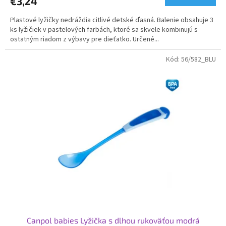
€3,24
Plastové lyžičky nedráždia citlivé detské ďasná. Balenie obsahuje 3
ks lyžičiek v pastelových farbách, ktoré sa skvele kombinujú s
ostatným riadom z výbavy pre dieťatko. Určené...
Kód:
56/582_BLU
Canpol babies Lyžička s dlhou rukoväťou modrá