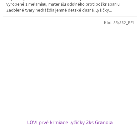
Vyrobené z melamínu, materiálu odolného proti poškriabaniu.
Zaoblené tvary nedráždia jemné detské ďasná. Lyžičky...
Kód:
35/582_BEI
LOVI prvé kŕmiace lyžičky 2ks Granola