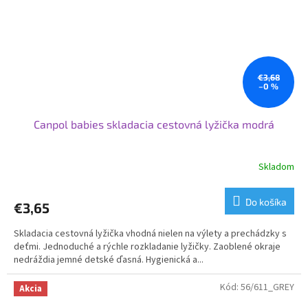
€3,68
–0 %
Canpol babies skladacia cestovná lyžička modrá
Skladom
Do košíka
€3,65
Skladacia cestovná lyžička vhodná nielen na výlety a prechádzky s
deťmi. Jednoduché a rýchle rozkladanie lyžičky. Zaoblené okraje
nedráždia jemné detské ďasná. Hygienická a...
Kód:
56/611_GREY
Akcia