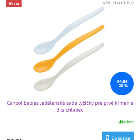
Kód:
31/419_BLU
Akcia
€4,06
–20 %
Canpol babies Jedálenská sada lyžičky pre prvé kŕmenie
3ks chlapec
Skladom
Do košíka