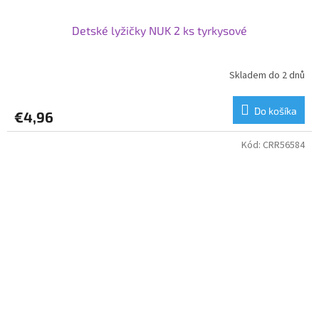
Detské lyžičky NUK 2 ks tyrkysové
Skladem do 2 dnů
Do košíka
€4,96
Kód:
CRR56584