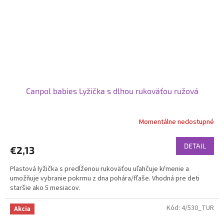
Canpol babies Lyžička s dlhou rukoväťou ružová
Momentálne nedostupné
DETAIL
€2,13
Plastová lyžička s predĺženou rukoväťou uľahčuje kŕmenie a
umožňuje vybranie pokrmu z dna pohára/fľaše. Vhodná pre deti
staršie ako 5 mesiacov.
Kód:
4/530_TUR
Akcia