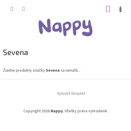
Prejsť
NÁKUP
na
obsah
KOŠÍK
Sevena
Žiadne produkty značky
Sevena
sa nenašli...
Z
á
Vytvoril Shoptet
p
ä
t
Copyright 2026
Nappy
. Všetky práva vyhradené.
i
e