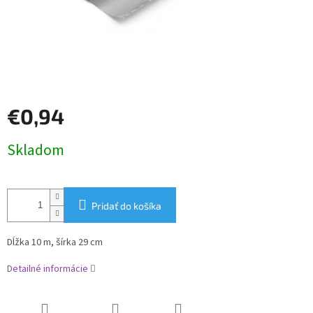
€0,94
Jednotková
Skladom
cena:
Pridať do košíka
Dĺžka 10 m, šírka 29 cm
Detailné informácie