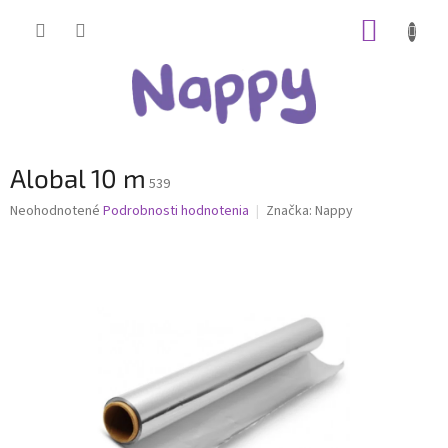
Prejsť
NÁKUP
na
obsah
KOŠÍK
Alobal 10 m
539
Priemerné
Neohodnotené
Podrobnosti hodnotenia
Značka:
Nappy
hodnotenie
produktu
je
0,0
z
5
hviezdičiek.