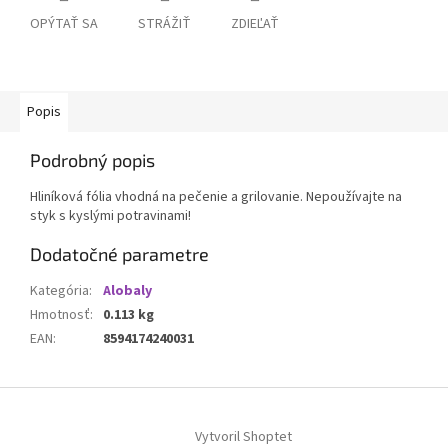
OPÝTAŤ SA
STRÁŽIŤ
ZDIEĽAŤ
Popis
Podrobný popis
Hliníková fólia vhodná na pečenie a grilovanie. Nepoužívajte na
styk s kyslými potravinami!
Dodatočné parametre
Kategória
:
Alobaly
Hmotnosť
:
0.113 kg
EAN
:
8594174240031
Z
á
Vytvoril Shoptet
p