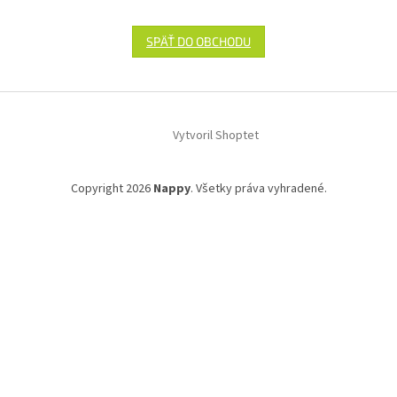
SPÄŤ DO OBCHODU
Z
á
Vytvoril Shoptet
p
ä
t
Copyright 2026
Nappy
. Všetky práva vyhradené.
i
e