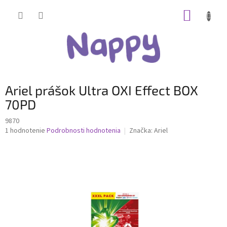
Prejsť
NÁKUP
na
obsah
KOŠÍK
Ariel prášok Ultra OXI Effect BOX
70PD
9870
Priemerné
1 hodnotenie
Podrobnosti hodnotenia
Značka:
Ariel
hodnotenie
produktu
je
5,0
z
5
hviezdičiek.