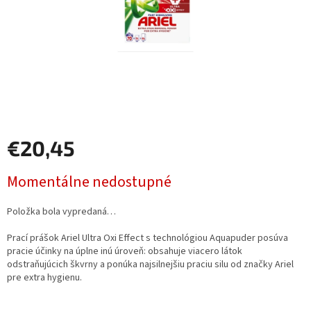
€20,45
Jednotková
Momentálne nedostupné
cena:
Položka bola vypredaná…
Prací prášok Ariel Ultra Oxi Effect s technológiou Aquapuder posúva
pracie účinky na úplne inú úroveň: obsahuje viacero látok
odstraňujúcich škvrny a ponúka najsilnejšiu praciu silu od značky Ariel
pre extra hygienu.