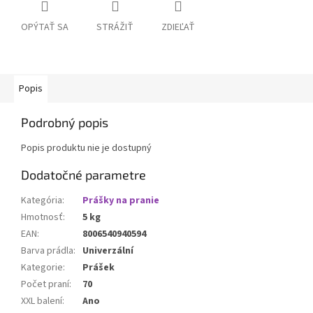
OPÝTAŤ SA
STRÁŽIŤ
ZDIEĽAŤ
Popis
Podrobný popis
Popis produktu nie je dostupný
Dodatočné parametre
Kategória
:
Prášky na pranie
Hmotnosť
:
5 kg
EAN
:
8006540940594
Barva prádla
:
Univerzální
Kategorie
:
Prášek
Počet praní
:
70
XXL balení
:
Ano