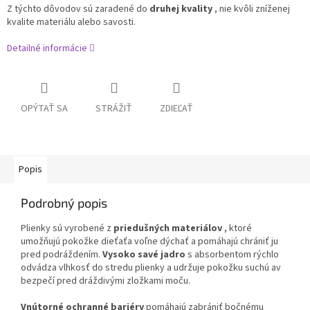
Z týchto dôvodov sú zaradené do
druhej kvality
, nie kvôli zníženej
kvalite materiálu alebo savosti.
Detailné informácie
OPÝTAŤ SA
STRÁŽIŤ
ZDIEĽAŤ
Popis
Podrobný popis
Plienky sú vyrobené z
priedušných materiálov
, ktoré
umožňujú pokožke dieťaťa voľne dýchať a pomáhajú chrániť ju
pred podráždením.
Vysoko savé jadro
s absorbentom rýchlo
odvádza vlhkosť do stredu plienky a udržuje pokožku suchú av
bezpečí pred dráždivými zložkami moču.
Vnútorné ochranné bariéry
pomáhajú zabrániť bočnému