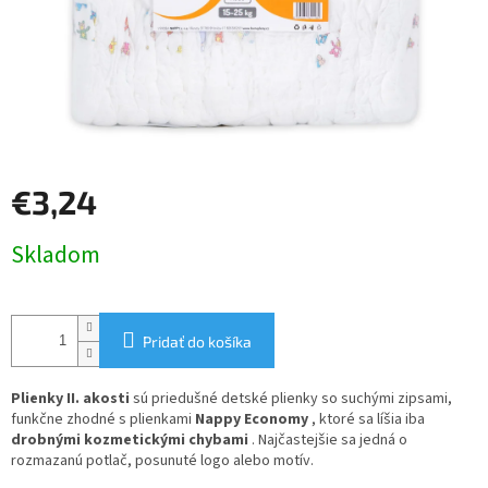
€3,24
Jednotková
Skladom
cena:
Pridať do košíka
Plienky II. akosti
sú priedušné detské plienky so suchými zipsami,
funkčne zhodné s plienkami
Nappy Economy
, ktoré sa líšia iba
drobnými kozmetickými chybami
. Najčastejšie sa jedná o
rozmazanú potlač, posunuté logo alebo motív.