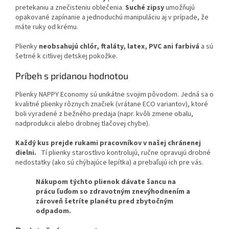
pretekaniu a znečisteniu oblečenia.
Suché zipsy
umožňujú
opakované zapínanie a jednoduchú manipuláciu aj v prípade, že
máte ruky od krému.
Plienky
neobsahujú chlór, ftaláty, latex, PVC ani farbivá
a sú
šetrné k citlivej detskej pokožke.
Príbeh s pridanou hodnotou
Plienky NAPPY Economy sú unikátne svojim pôvodom. Jedná sa o
kvalitné plienky rôznych značiek (vrátane ECO variantov), ​​ktoré
boli vyradené z bežného predaja (napr. kvôli zmene obalu,
nadprodukcii alebo drobnej tlačovej chybe).
Každý kus prejde rukami pracovníkov v našej chránenej
dielni.
Tí plienky starostlivo kontrolujú, ručne opravujú drobné
nedostatky (ako sú chýbajúce lepítka) a prebaľujú ich pre vás.
Nákupom týchto plienok dávate šancu na
prácu ľuďom so zdravotným znevýhodnením a
zároveň šetríte planétu pred zbytočným
odpadom.