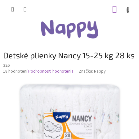
Prejsť
NÁKUP
na
obsah
KOŠÍK
Detské plienky Nancy 15-25 kg 28 ks
326
Priemerné
18 hodnotení
Podrobnosti hodnotenia
Značka:
Nappy
hodnotenie
produktu
je
3,9
z
5
hviezdičiek.