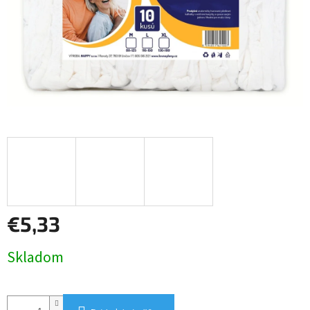
€5,33
Jednotková
Skladom
cena: