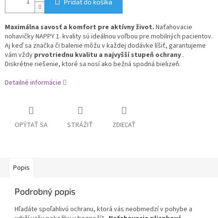
Pridať do košíka
Maximálna savosť a komfort pre aktívny život.
Naťahovacie
nohavičky NAPPY 1. kvality sú ideálnou voľbou pre mobilných pacientov.
Aj keď sa značka či balenie môžu v každej dodávke líšiť, garantujeme
vám vždy
prvotriednu kvalitu a najvyšší stupeň ochrany
.
Diskrétne riešenie, ktoré sa nosí ako bežná spodná bielizeň.
Detailné informácie
OPÝTAŤ SA
STRÁŽIŤ
ZDIEĽAŤ
Popis
Podrobný popis
Hľadáte spoľahlivú ochranu, ktorá vás neobmedzí v pohybe a