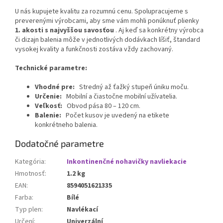
U nás kupujete kvalitu za rozumnú cenu. Spolupracujeme s
preverenými výrobcami, aby sme vám mohli ponúknuť plienky
1. akosti s najvyššou savosťou
. Aj keď sa konkrétny výrobca
či dizajn balenia môže v jednotlivých dodávkach líšiť, štandard
vysokej kvality a funkčnosti zostáva vždy zachovaný.
Technické parametre:
Vhodné pre:
Stredný až ťažký stupeň úniku moču.
Určenie:
Mobilní a čiastočne mobilní užívatelia.
Veľkosť:
Obvod pása
80 – 120
cm.
Balenie:
Počet kusov je uvedený na etikete
konkrétneho balenia.
Dodatočné parametre
Kategória
:
Inkontinenčné nohavičky navliekacie
Hmotnosť
:
1.2 kg
EAN
:
8594051621335
Farba
:
Bílé
Typ plen
:
Navlékací
Určení
:
Univerzální