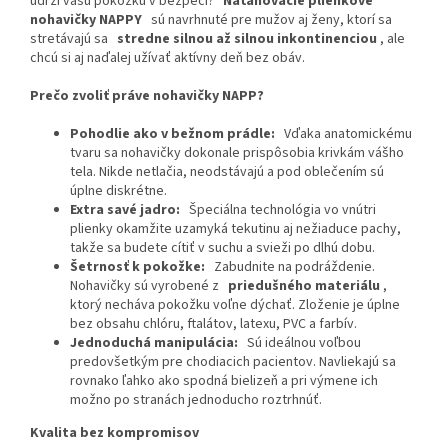
udrží vašu pokožku v bezpečí?
Naťahovacie plienkové
nohavičky NAPPY
sú navrhnuté pre mužov aj ženy, ktorí sa
stretávajú sa
stredne silnou až silnou inkontinenciou
, ale
chcú si aj naďalej užívať aktívny deň bez obáv.
Prečo zvoliť práve nohavičky NAPP?
Pohodlie ako v bežnom prádle:
Vďaka anatomickému
tvaru sa nohavičky dokonale prispôsobia krivkám vášho
tela. Nikde netlačia, neodstávajú a pod oblečením sú
úplne diskrétne.
Extra savé jadro:
Špeciálna technológia vo vnútri
plienky okamžite uzamyká tekutinu aj nežiaduce pachy,
takže sa budete cítiť v suchu a svieži po dlhú dobu.
Šetrnosť k pokožke:
Zabudnite na podráždenie.
Nohavičky sú vyrobené z
priedušného materiálu
,
ktorý necháva pokožku voľne dýchať. Zloženie je úplne
bez obsahu chlóru, ftalátov, latexu, PVC a farbív.
Jednoduchá manipulácia:
Sú ideálnou voľbou
predovšetkým pre chodiacich pacientov. Navliekajú sa
rovnako ľahko ako spodná bielizeň a pri výmene ich
možno po stranách jednoducho roztrhnúť.
Kvalita bez kompromisov