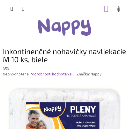
Prejsť
NÁKUP
na
obsah
KOŠÍK
Inkontinenčné nohavičky navliekacie
M 10 ks, biele
353
Priemerné
Neohodnotené
Podrobnosti hodnotenia
Značka:
Nappy
hodnotenie
produktu
je
0,0
z
5
hviezdičiek.