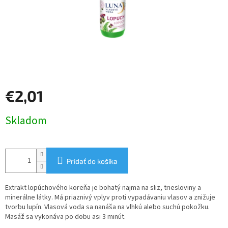
€2,01
Jednotková
Skladom
cena:
Pridať do košíka
Extrakt lopúchového koreňa je bohatý najmä na sliz, triesloviny a
minerálne látky. Má priaznivý vplyv proti vypadávaniu vlasov a znižuje
tvorbu lupín. Vlasová voda sa nanáša na vlhkú alebo suchú pokožku.
Masáž sa vykonáva po dobu asi 3 minút.