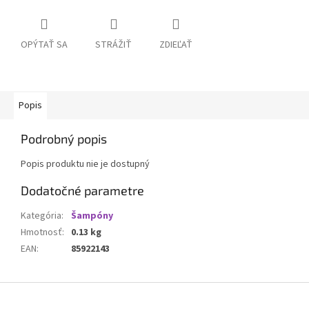
OPÝTAŤ SA
STRÁŽIŤ
ZDIEĽAŤ
Popis
Podrobný popis
Popis produktu nie je dostupný
Dodatočné parametre
Kategória
:
Šampóny
Hmotnosť
:
0.13 kg
EAN
:
85922143
Z
á