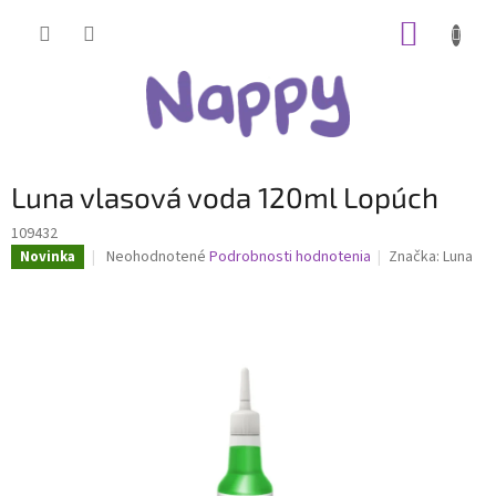
Prejsť
NÁKUP
na
obsah
KOŠÍK
Luna vlasová voda 120ml Lopúch
109432
Priemerné
Neohodnotené
Podrobnosti hodnotenia
Značka:
Luna
Novinka
hodnotenie
produktu
je
0,0
z
5
hviezdičiek.