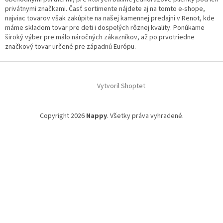
privátnymi značkami. Časť sortimente nájdete aj na tomto e-shope,
najviac tovarov však zakúpite na našej kamennej predajni v Renot, kde
máme skladom tovar pre deti i dospelých rôznej kvality. Ponúkame
široký výber pre málo náročných zákazníkov, až po prvotriedne
značkový tovar určené pre západnú Európu.
Z
á
Vytvoril Shoptet
p
ä
t
Copyright 2026
Nappy
. Všetky práva vyhradené.
i
e