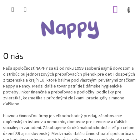
Prejsť
NÁKUP
na
obsah
KOŠÍK
O nás
Naša spoločnosť NAPPY sa už od roku 1999 zaoberá najmä dovozom a
distribúciou jednorazových prebaľovacích plienok pre deti i dospelých
z tuzemska a krajín EÚ, ktoré balíme pod vlastnými privátnymi značkami
Nappy a Nancy. Medzi ďalšie tovar patrí tiež dámske hygienické
potreby, inkontinenčné a prebaľovacie podložky, podložky pre
zvieratká, kozmetika s prírodnými zložkami, pracie gély a mnoho
ďalšieho.
Hlavnou činnosťou firmy je veľkoobchodný predaj, zásobovanie
dojčenských ústavov a nemocníc, domovov pre seniorov a ďalších
sociálnych zariadení. Zásobujeme širokú maloobchodná sieť po celom
území SR aj na slovenský. Medzi našu ďalšiu činnosť patrí spolupráca s
obchodnými partnermi, pre ktorých balíme jednorazové plienky pod ich