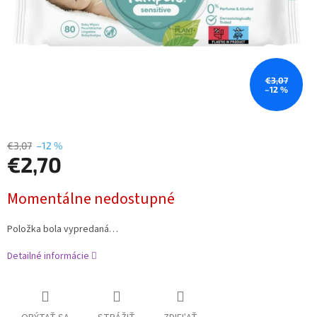
€3,07
–12 %
€3,07
–12 %
€2,70
Jednotková
Momentálne nedostupné
cena:
Položka bola vypredaná…
Detailné informácie