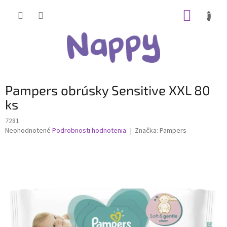
Prejsť
NÁKUP
na
obsah
KOŠÍK
Pampers obrúsky Sensitive XXL 80
ks
7281
Priemerné
Neohodnotené
Podrobnosti hodnotenia
Značka:
Pampers
hodnotenie
produktu
je
0,0
z
5
hviezdičiek.