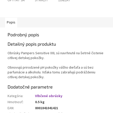
OPÝTAŤ SA
STRÁŽIŤ
ZDIEĽAŤ
Popis
Podrobný popis
Detailný popis produktu
Obrúsky Pampers Sensitive XXL sú navrhnuté na šetrné čistenie
citlivej detskej pokožky.
Obnovujú prirodzené pH pokožky vášho dieťaťa a sú bez
parfumácie a alkoholu. Vďaka tomu zabraňujú podráždeniu
citlivej detskej pokožky.
Dodatočné parametre
Kategória
:
Vlhčené obrúsky
Hmotnosť
:
0.5 kg
EAN
:
8001841041421