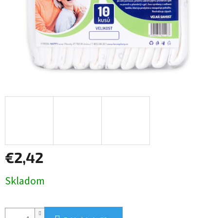
€2,42
Jednotková
Skladom
cena: