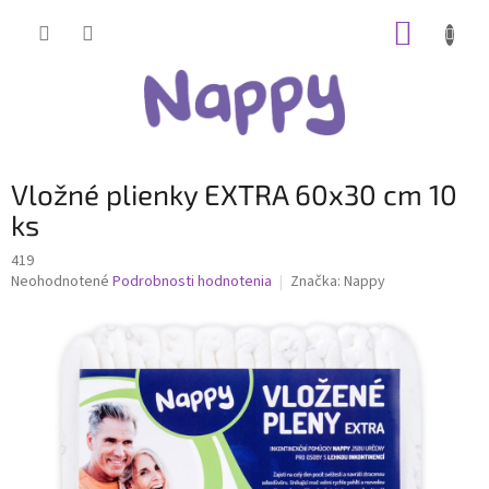
Prejsť
NÁKUP
na
obsah
KOŠÍK
Vložné plienky EXTRA 60x30 cm 10
ks
419
Priemerné
Neohodnotené
Podrobnosti hodnotenia
Značka:
Nappy
hodnotenie
produktu
je
0,0
z
5
hviezdičiek.