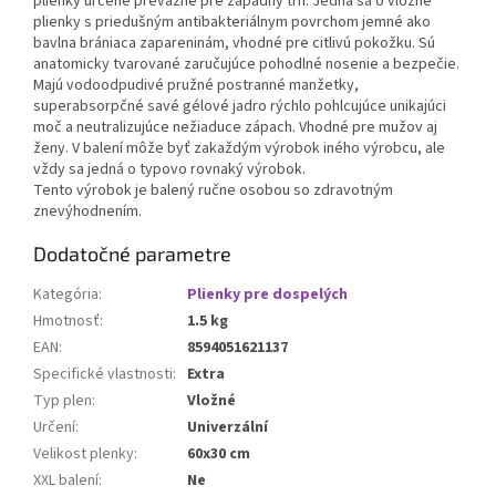
plienky určené prevažne pre západný trh. Jedná sa o vložné
plienky s priedušným antibakteriálnym povrchom jemné ako
bavlna brániaca zapareninám, vhodné pre citlivú pokožku. Sú
anatomicky tvarované zaručujúce pohodlné nosenie a bezpečie.
Majú vodoodpudivé pružné postranné manžetky,
superabsorpčné savé gélové jadro rýchlo pohlcujúce unikajúci
moč a neutralizujúce nežiaduce zápach. Vhodné pre mužov aj
ženy. V balení môže byť zakaždým výrobok iného výrobcu, ale
vždy sa jedná o typovo rovnaký výrobok.
Tento výrobok je balený ručne osobou so zdravotným
znevýhodnením.
Dodatočné parametre
Kategória
:
Plienky pre dospelých
Hmotnosť
:
1.5 kg
EAN
:
8594051621137
Specifické vlastnosti
:
Extra
Typ plen
:
Vložné
Určení
:
Univerzální
Velikost plenky
:
60x30 cm
XXL balení
:
Ne