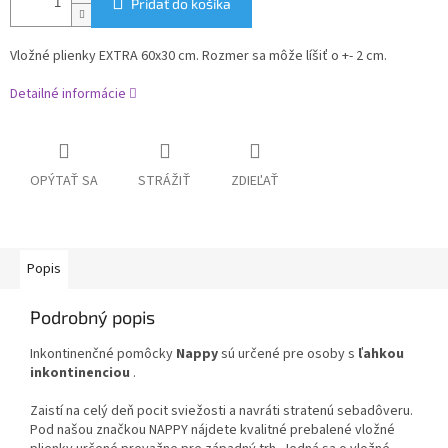
Pridať do košíka
Vložné plienky EXTRA 60x30 cm. Rozmer sa môže líšiť o +- 2 cm.
Detailné informácie
OPÝTAŤ SA
STRÁŽIŤ
ZDIEĽAŤ
Popis
Podrobný popis
Inkontinenčné pomôcky
Nappy
sú určené pre osoby s
ľahkou
inkontinenciou
.
Zaistí na celý deň pocit sviežosti a navráti stratenú sebadôveru.
Pod našou značkou NAPPY nájdete kvalitné prebalené vložné