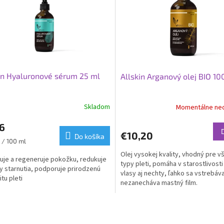
in Hyaluronové sérum 25 ml
Allskin Arganový olej BIO 10
Skladom
Momentálne ne
6
€10,20
Do košíka
ková
 / 100 ml
Olej vysokej kvality, vhodný pre v
uje a regeneruje pokožku, redukuje
typy pleti, pomáha v starostlivosti
 starnutia, podporuje prirodzenú
vlasy aj nechty, ľahko sa vstrebáv
itu pleti
nezanecháva mastný film.
O
v