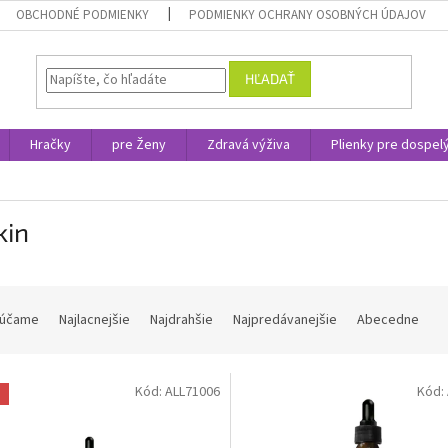
OBCHODNÉ PODMIENKY
PODMIENKY OCHRANY OSOBNÝCH ÚDAJOV
HĽADAŤ
Hračky
pre Ženy
Zdravá výživa
Plienky pre dospel
kin
účame
Najlacnejšie
Najdrahšie
Najpredávanejšie
Abecedne
Kód:
ALL71006
Kód:
a