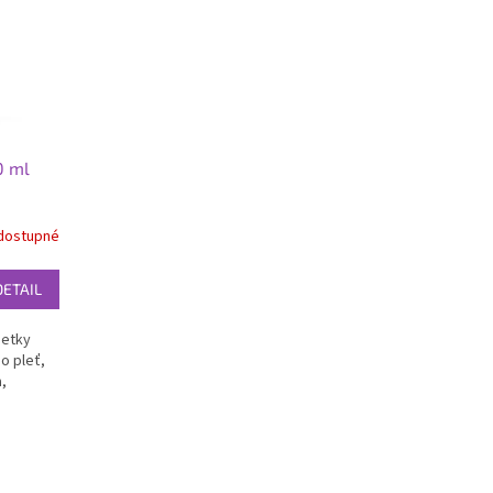
0 ml
dostupné
DETAIL
šetky
 o pleť,
a,