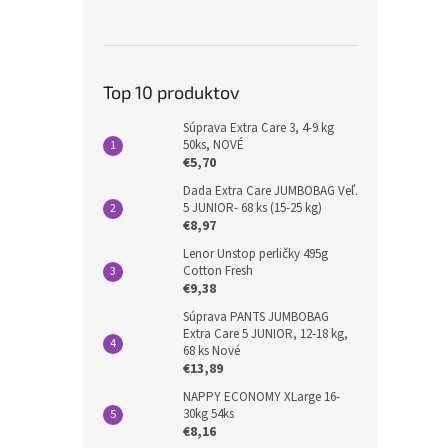
Top 10 produktov
Súprava Extra Care 3, 4-9 kg
50ks, NOVÉ
€5,70
Dada Extra Care JUMBOBAG Veľ.
5 JUNIOR- 68 ks (15-25 kg)
€8,97
Lenor Unstop perličky 495g
Cotton Fresh
€9,38
Súprava PANTS JUMBOBAG
Extra Care 5 JUNIOR, 12-18 kg,
68 ks Nové
€13,89
NAPPY ECONOMY XLarge 16-
30kg 54ks
€8,16