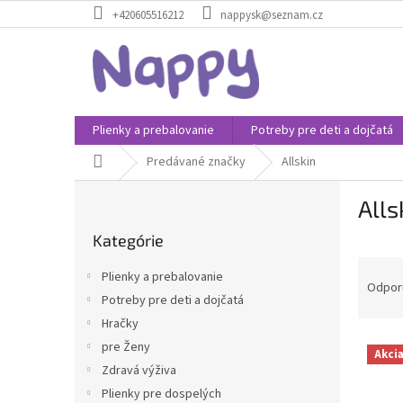
Prejsť
+420605516212
nappysk@seznam.cz
na
obsah
Plienky a prebalovanie
Potreby pre deti a dojčatá
Domov
Predávané značky
Allskin
B
Alls
o
Preskočiť
č
Kategórie
kategórie
n
R
ý
Plienky a prebalovanie
a
p
Odpor
Potreby pre deti a dojčatá
d
a
Hračky
e
n
V
n
e
pre Ženy
Akci
ý
i
l
Zdravá výživa
p
e
Plienky pre dospelých