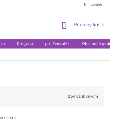
Prihlásenie
NÁKUPNÝ
Prázdny košík
KOŠÍK
ých
Drogéria
pre Zvieratká
Obchodné podmienky
2
položiek celkom
ALL71003