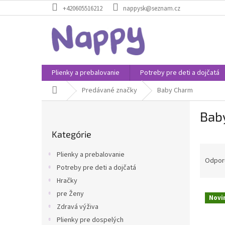
Prejsť
+420605516212
nappysk@seznam.cz
na
obsah
Plienky a prebalovanie
Potreby pre deti a dojčatá
Domov
Predávané značky
Baby Charm
B
Bab
o
Preskočiť
č
Kategórie
kategórie
n
R
ý
Plienky a prebalovanie
a
p
Odpor
Potreby pre deti a dojčatá
d
a
Hračky
e
n
V
n
e
pre Ženy
Novi
ý
i
l
Zdravá výživa
p
e
Plienky pre dospelých