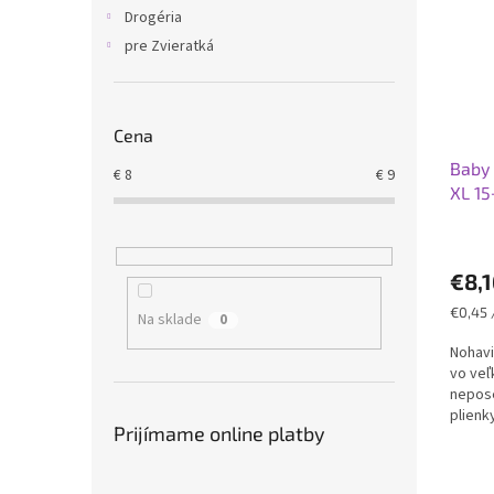
i
p
Drogéria
s
r
pre Zvieratká
p
o
r
d
o
u
d
k
Cena
u
t
Baby 
k
o
€
8
€
9
XL 15
t
v
o
v
€8,1
Jednot
€0,45 
Na sklade
0
cena:
Nohavi
vo veľk
nepose
plienk
Prijímame online platby
"trénov