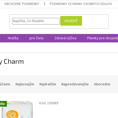
OBCHODNÉ PODMIENKY
PODMIENKY OCHRANY OSOBNÝCH ÚDAJOV
HĽADAŤ
Hračky
pre Ženy
Zdravá výživa
Plienky pre dospel
y Charm
účame
Najlacnejšie
Najdrahšie
Najpredávanejšie
Abecedne
Kód:
103089
nka