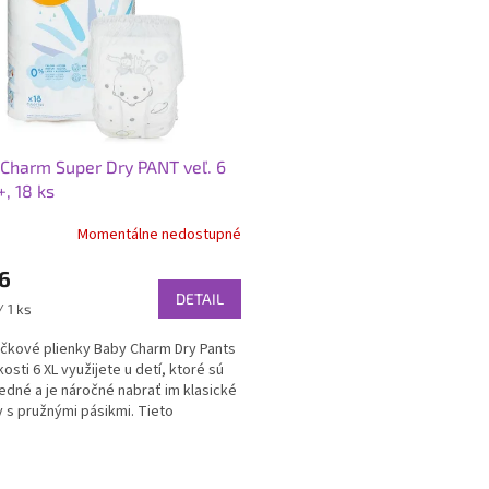
Charm Super Dry PANT veľ. 6
+, 18 ks
Momentálne nedostupné
6
DETAIL
ková
/ 1 ks
čkové plienky Baby Charm Dry Pants
osti 6 XL využijete u detí, ktoré sú
dné a je náročné nabrať im klasické
y s pružnými pásikmi. Tieto
acie...
O
v