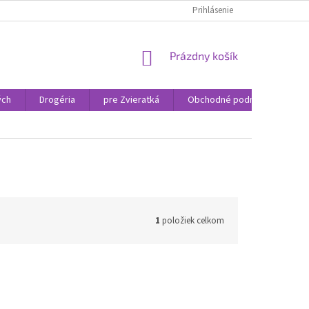
Prihlásenie
NÁKUPNÝ
Prázdny košík
KOŠÍK
ých
Drogéria
pre Zvieratká
Obchodné podmienky
1
položiek celkom