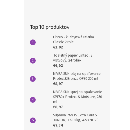
Top 10 produktov
Linteo - kuchynská utierka
Classic 2 role
€1,02
Toaletný papier Linteo, 3
vrstvový, 24 roliek
€6,52
NIVEA SUN olej na opaľovanie
Protect&Bronze OF30 200 ml
€8,97
NIVEA SUN sprej na opaľovanie
SPF50+ Protect & Moisture, 250
ml
€8,97
Súprava PANTS Extra Care 5
JUNIOR, 12-18 kg, 42ks NOVÉ
€7,34