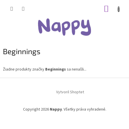
Prejsť
NÁKUP
na
obsah
KOŠÍK
Beginnings
Žiadne produkty značky
Beginnings
sa nenašli...
Z
á
Vytvoril Shoptet
p
ä
t
Copyright 2026
Nappy
. Všetky práva vyhradené.
i
e