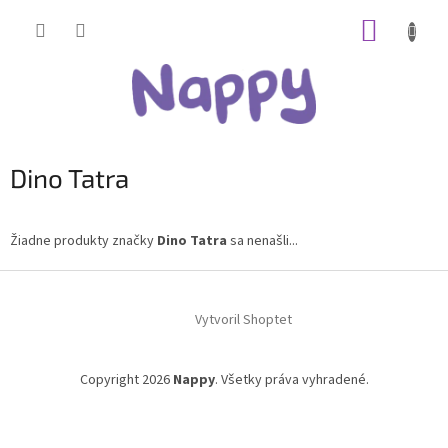
Prejsť
NÁKUP
na
obsah
KOŠÍK
Dino Tatra
Žiadne produkty značky
Dino Tatra
sa nenašli...
Z
á
Vytvoril Shoptet
p
ä
t
Copyright 2026
Nappy
. Všetky práva vyhradené.
i
e