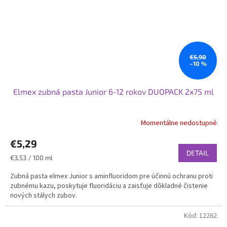
€5,90
–10 %
Elmex zubná pasta Junior 6-12 rokov DUOPACK 2x75 ml
Momentálne nedostupné
€5,29
DETAIL
Jednotková
€3,53 / 100 ml
cena:
Zubná pasta elmex Junior s aminfluoridom pre účinnú ochranu proti
zubnému kazu, poskytuje fluoridáciu a zaisťuje dôkladné čistenie
nových stálych zubov.
Kód:
12262