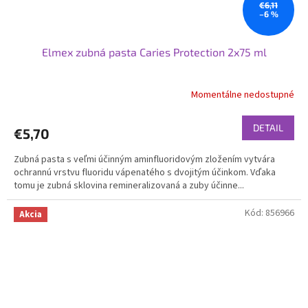
€6,11
–6 %
Elmex zubná pasta Caries Protection 2x75 ml
Momentálne nedostupné
DETAIL
€5,70
Zubná pasta s veľmi účinným aminfluoridovým zložením vytvára
ochrannú vrstvu fluoridu vápenatého s dvojitým účinkom. Vďaka
tomu je zubná sklovina remineralizovaná a zuby účinne...
Kód:
856966
Akcia