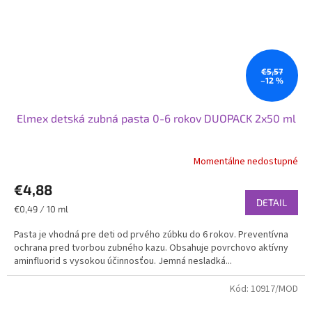
€5,57
–12 %
Elmex detská zubná pasta 0-6 rokov DUOPACK 2x50 ml
Momentálne nedostupné
€4,88
DETAIL
Jednotková
€0,49 / 10 ml
cena:
Pasta je vhodná pre deti od prvého zúbku do 6 rokov. Preventívna
ochrana pred tvorbou zubného kazu. Obsahuje povrchovo aktívny
aminfluorid s vysokou účinnosťou. Jemná nesladká...
Kód:
10917/MOD