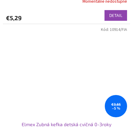
Momentálne nedostupné
DETAIL
€5,29
Kód:
10914/FIA
€3,65
–5 %
Elmex Zubná kefka detská cvičná 0-3roky