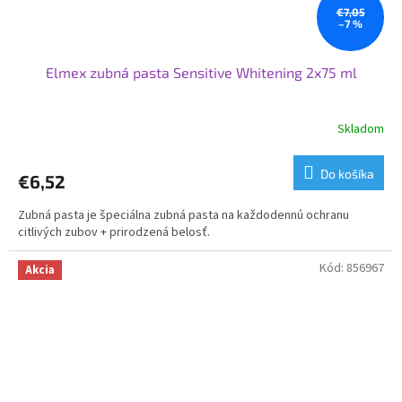
€7,05
–7 %
Elmex zubná pasta Sensitive Whitening 2x75 ml
Skladom
Do košíka
€6,52
Zubná pasta je špeciálna zubná pasta na každodennú ochranu
citlivých zubov + prirodzená belosť.
Kód:
856967
Akcia