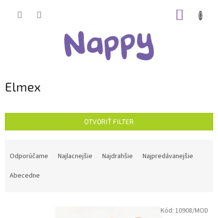
Prejsť
NÁKUP
na
obsah
KOŠÍK
Elmex
OTVORIŤ FILTER
R
a
Odporúčame
Najlacnejšie
Najdrahšie
Najpredávanejšie
d
e
Abecedne
n
i
V
e
Kód:
10908/MOD
ý