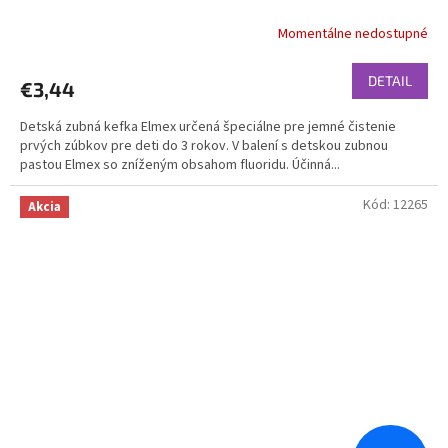
Momentálne nedostupné
DETAIL
€3,44
Detská zubná kefka Elmex určená špeciálne pre jemné čistenie
prvých zúbkov pre deti do 3 rokov. V balení s detskou zubnou
pastou Elmex so zníženým obsahom fluoridu. Účinná...
Kód:
12265
Akcia