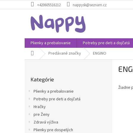
Prejsť
+420605516212
nappysk@seznam.cz
na
obsah
Plienky a prebalovanie
Potreby pre deti a dojčatá
Domov
Predávané značky
ENGINO
B
ENG
o
Preskočiť
č
Kategórie
kategórie
n
Žiadne 
ý
Plienky a prebalovanie
p
Potreby pre deti a dojčatá
a
Hračky
n
e
pre Ženy
l
Zdravá výživa
Plienky pre dospelých