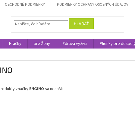
OBCHODNÉ PODMIENKY
PODMIENKY OCHRANY OSOBNÝCH ÚDAJOV
HĽADAŤ
Hračky
pre Ženy
Zdravá výživa
Plienky pre dospel
INO
produkty značky
ENGINO
sa nenašli...