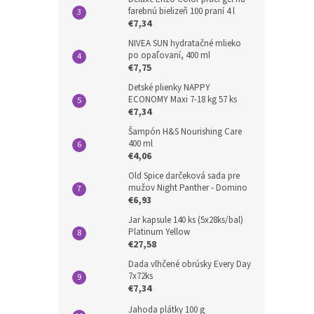
farebnú bielizeň 100 praní 4 l
€7,34
NIVEA SUN hydratačné mlieko
po opaľovaní, 400 ml
€7,75
Detské plienky NAPPY
ECONOMY Maxi 7-18 kg 57 ks
€7,34
Šampón H&S Nourishing Care
400 ml
€4,06
Old Spice darčeková sada pre
mužov Night Panther - Domino
€6,93
Jar kapsule 140 ks (5x28ks/bal)
Platinum Yellow
€27,58
Dada vlhčené obrúsky Every Day
7x72ks
€7,34
Jahoda plátky 100 g