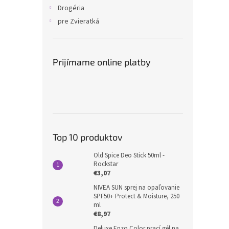
Drogéria
pre Zvieratká
Prijímame online platby
Top 10 produktov
Old Spice Deo Stick 50ml -
Rockstar
€3,07
NIVEA SUN sprej na opaľovanie
SPF50+ Protect & Moisture, 250
ml
€8,97
Deluxe Enzo Color prací gél na