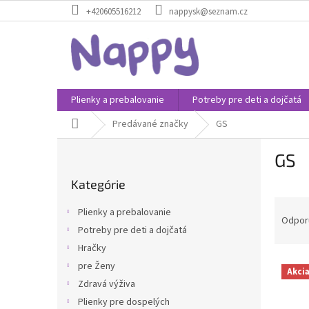
Prejsť
+420605516212
nappysk@seznam.cz
na
obsah
Plienky a prebalovanie
Potreby pre deti a dojčatá
Domov
Predávané značky
GS
B
GS
o
Preskočiť
č
Kategórie
kategórie
n
R
ý
Plienky a prebalovanie
a
p
Odpor
Potreby pre deti a dojčatá
d
a
Hračky
e
n
V
n
e
pre Ženy
Akci
ý
i
l
Zdravá výživa
p
e
Plienky pre dospelých