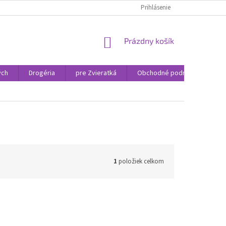
Prihlásenie
NÁKUPNÝ
Prázdny košík
KOŠÍK
ých
Drogéria
pre Zvieratká
Obchodné podmienky
1
položiek celkom