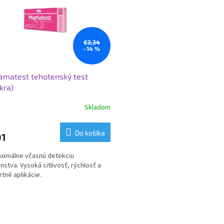
€2,34
–14 %
matest tehotenský test
kra)
Skladom
Do košíka
01
ximálne včasnú detekciu
nstva. Vysoká citlivosť, rýchlosť a
tné aplikácie.
O
v
l