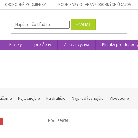
OBCHODNÉ PODMIENKY
PODMIENKY OCHRANY OSOBNÝCH ÚDAJOV
HĽADAŤ
Hračky
pre Ženy
Zdravá výživa
Plienky pre dospel
účame
Najlacnejšie
Najdrahšie
Najpredávanejšie
Abecedne
Kód:
99656
a