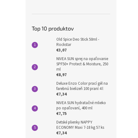
Top 10 produktov
Old Spice Deo Stick 50ml -
Rockstar
€3,07
NIVEA SUN sprej na opaľovanie
SPF50+ Protect & Moisture, 250
ml
€8,97
Deluxe Enzo Color prací gél na
farebnú bielizeň 100 praní 4 l
€7,34
NIVEA SUN hydratačné mlieko
po opaľovaní, 400 ml
€7,75
Detské plienky NAPPY
ECONOMY Maxi 7-18 kg 57 ks
€7,34