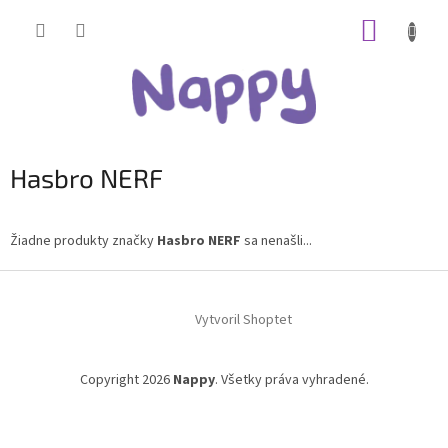
Prejsť
NÁKUP
na
obsah
KOŠÍK
Hasbro NERF
Žiadne produkty značky
Hasbro NERF
sa nenašli...
Z
á
Vytvoril Shoptet
p
ä
t
Copyright 2026
Nappy
. Všetky práva vyhradené.
i
e