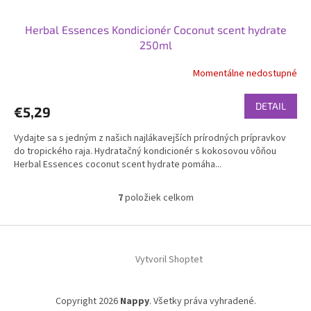
Herbal Essences Kondicionér Coconut scent hydrate
250ml
Momentálne nedostupné
DETAIL
€5,29
Vydajte sa s jedným z našich najlákavejších prírodných prípravkov
do tropického raja. Hydratačný kondicionér s kokosovou vôňou
Herbal Essences coconut scent hydrate pomáha...
7
položiek celkom
O
v
l
Z
á
á
d
Vytvoril Shoptet
p
a
ä
c
t
i
Copyright 2026
Nappy
. Všetky práva vyhradené.
i
e