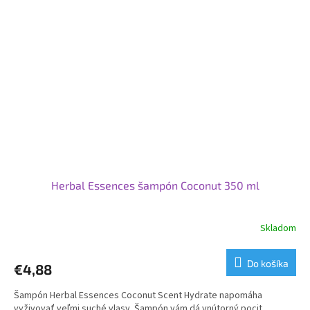
Herbal Essences šampón Coconut 350 ml
Skladom
Do košíka
€4,88
Šampón Herbal Essences Coconut Scent Hydrate napomáha
vyživovať veľmi suché vlasy. Šampón vám dá vnútorný pocit