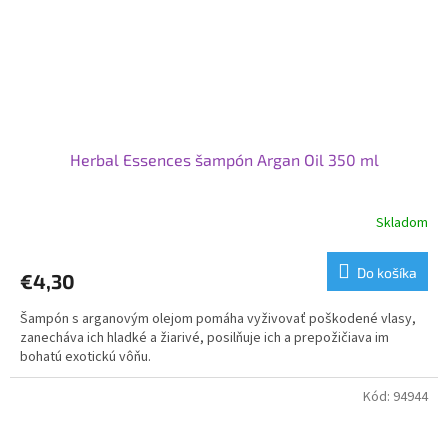
Herbal Essences šampón Argan Oil 350 ml
Skladom
Do košíka
€4,30
Šampón s arganovým olejom pomáha vyživovať poškodené vlasy,
zanecháva ich hladké a žiarivé, posilňuje ich a prepožičiava im
bohatú exotickú vôňu.
Kód:
94944