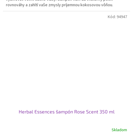
rovnováhy a zahltí vaše zmysly príjemnou kokosovou vôňou.
Kód:
94947
Herbal Essences šampón Rose Scent 350 ml
Skladom
Priemerné