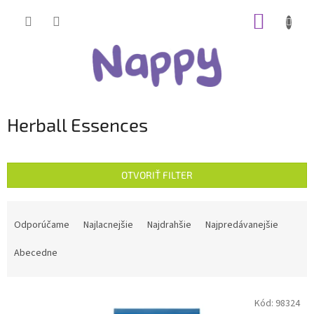
Prejsť
NÁKUP
na
obsah
KOŠÍK
Herball Essences
OTVORIŤ FILTER
R
a
Odporúčame
Najlacnejšie
Najdrahšie
Najpredávanejšie
d
e
Abecedne
n
i
V
e
Kód:
98324
ý