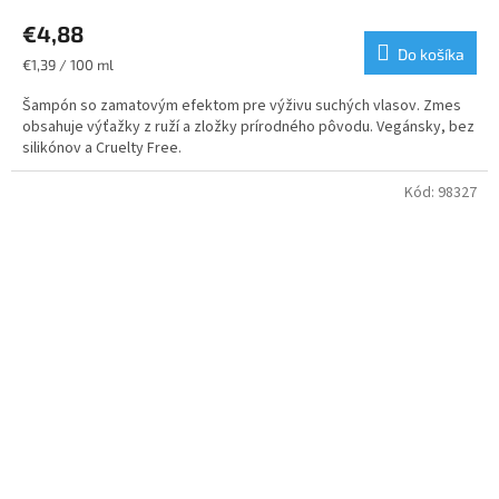
hodnotenie
€4,88
produktu
je
Do košíka
Jednotková
€1,39 / 100 ml
5,0
cena:
z
Šampón so zamatovým efektom pre výživu suchých vlasov. Zmes
5
obsahuje výťažky z ruží a zložky prírodného pôvodu. Vegánsky, bez
hviezdičiek.
silikónov a Cruelty Free.
Kód:
98327