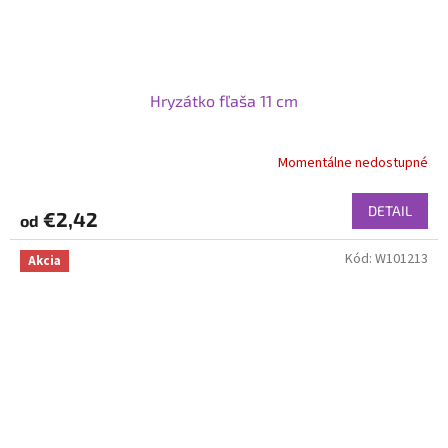
Hryzátko fľaša 11 cm
Momentálne nedostupné
DETAIL
€2,42
od
Kód:
W101213
Akcia