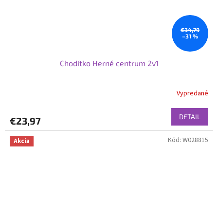
€34,79
–31 %
Chodítko Herné centrum 2v1
Vypredané
DETAIL
€23,97
Kód:
W028815
Akcia