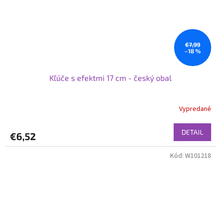
€7,99
–18 %
Kľúče s efektmi 17 cm - český obal
Vypredané
DETAIL
€6,52
Kód:
W101218