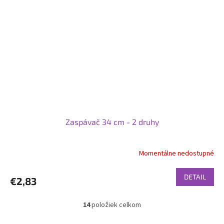
Zaspávač 34 cm - 2 druhy
Momentálne nedostupné
DETAIL
€2,83
14
položiek celkom
O
v