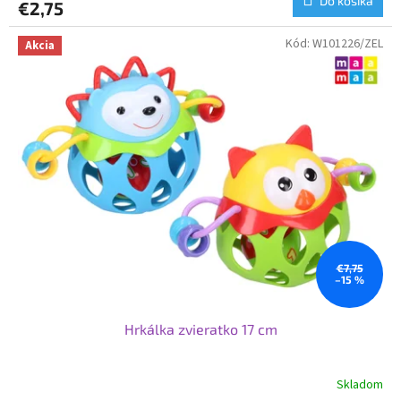
Do košíka
€2,75
Kód:
W101226/ZEL
Akcia
€7,75
–15 %
Hrkálka zvieratko 17 cm
Skladom