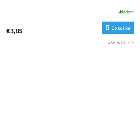
Skladom
Priemerné
hodnotenie
produktu
Do košíka
€3,85
je
4,0
z
Kód:
W101185
5
hviezdičiek.