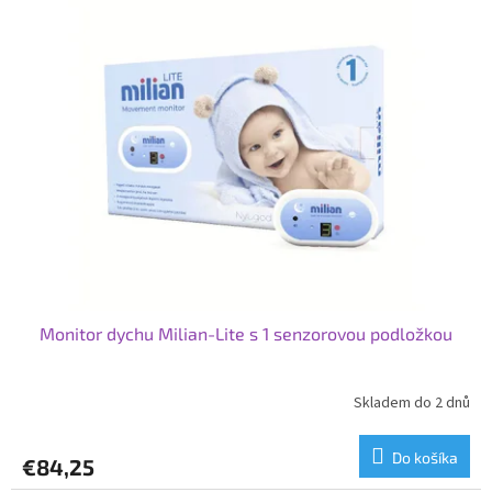
p
p
r
i
o
s
d
p
u
r
k
o
t
d
o
u
v
k
t
o
v
Monitor dychu Milian-Lite s 1 senzorovou podložkou
Skladem do 2 dnů
Do košíka
€84,25