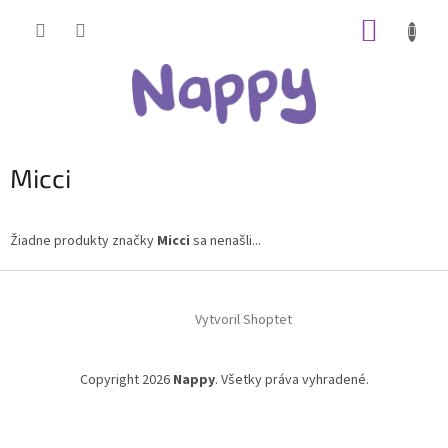
Prejsť
NÁKUP
na
obsah
KOŠÍK
Micci
Žiadne produkty značky
Micci
sa nenašli...
Z
á
Vytvoril Shoptet
p
ä
t
Copyright 2026
Nappy
. Všetky práva vyhradené.
i
e