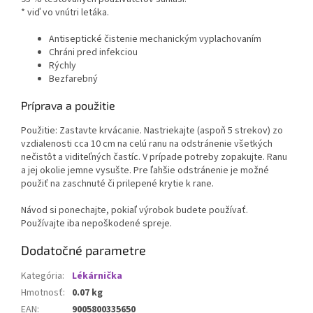
* viď vo vnútri letáka.
Antiseptické čistenie mechanickým vyplachovaním
Chráni pred infekciou
Rýchly
Bezfarebný
Príprava a použitie
Použitie: Zastavte krvácanie. Nastriekajte (aspoň 5 strekov) zo
vzdialenosti cca 10 cm na celú ranu na odstránenie všetkých
nečistôt a viditeľných častíc. V prípade potreby zopakujte. Ranu
a jej okolie jemne vysušte. Pre ľahšie odstránenie je možné
použiť na zaschnuté či prilepené krytie k rane.
Návod si ponechajte, pokiaľ výrobok budete používať.
Používajte iba nepoškodené spreje.
Dodatočné parametre
Kategória
:
Lékárnička
Hmotnosť
:
0.07 kg
EAN
:
9005800335650