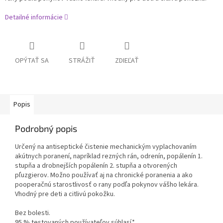
Detailné informácie
OPÝTAŤ SA
STRÁŽIŤ
ZDIEĽAŤ
Popis
Podrobný popis
Určený na antiseptické čistenie mechanickým vyplachovaním
akútnych poranení, napríklad rezných rán, odrenín, popálenín 1.
stupňa a drobnejších popálenín 2. stupňa a otvorených
pľuzgierov. Možno používať aj na chronické poranenia a ako
pooperačnú starostlivosť o rany podľa pokynov vášho lekára.
Vhodný pre deti a citlivú pokožku.
Bez bolesti.
95 % testovaných používateľov súhlasí.*