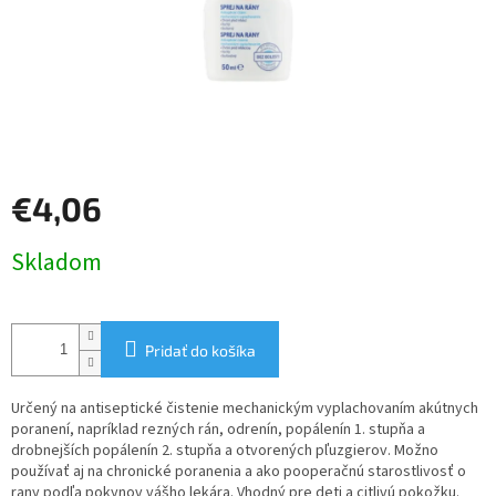
€4,06
Jednotková
Skladom
cena:
Pridať do košíka
Určený na antiseptické čistenie mechanickým vyplachovaním akútnych
poranení, napríklad rezných rán, odrenín, popálenín 1. stupňa a
drobnejších popálenín 2. stupňa a otvorených pľuzgierov. Možno
používať aj na chronické poranenia a ako pooperačnú starostlivosť o
rany podľa pokynov vášho lekára. Vhodný pre deti a citlivú pokožku.