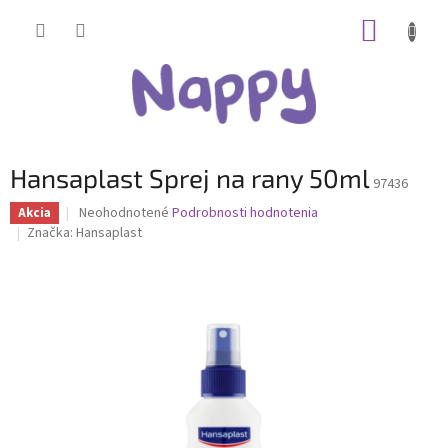
Prejsť
NÁKUP
na
obsah
KOŠÍK
Hansaplast Sprej na rany 50ml
97436
Priemerné
Neohodnotené
Podrobnosti hodnotenia
Akcia
hodnotenie
Značka:
Hansaplast
produktu
je
0,0
z
5
hviezdičiek.