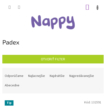
Prejsť
NÁKUP
na
obsah
KOŠÍK
Padex
OTVORIŤ FILTER
R
a
Odporúčame
Najlacnejšie
Najdrahšie
Najpredávanejšie
d
e
Abecedne
n
i
V
e
Kód:
132591
Tip
ý