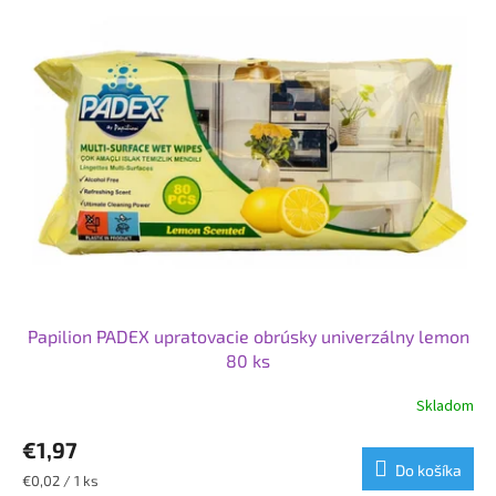
p
p
r
i
o
s
d
p
u
r
k
o
t
d
o
u
v
k
t
o
v
Papilion PADEX upratovacie obrúsky univerzálny lemon
80 ks
Skladom
€1,97
Do košíka
Jednotková
€0,02 / 1 ks