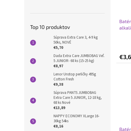
Batér
Top 10 produktov
alkal
Súprava Extra Care 3, 4-9 kg
50ks, NOVÉ
€5,70
Dada Extra Care JUMBOBAG Veľ.
€3,
5 JUNIOR- 68 ks (15-25 kg)
€8,97
Lenor Unstop perličky 495g
Cotton Fresh
€9,38
Súprava PANTS JUMBOBAG
Extra Care 5 JUNIOR, 12-18 kg,
68 ks Nové
€13,89
NAPPY ECONOMY XLarge 16-
30kg 54ks
€8,16
Batér