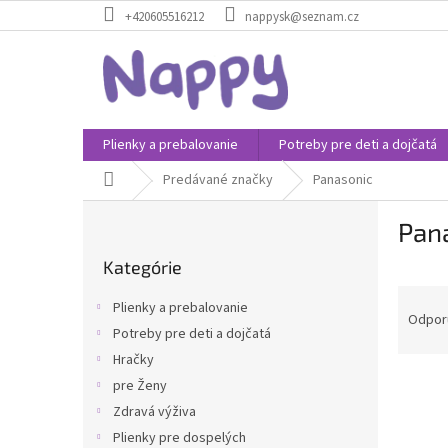
Prejsť
+420605516212
nappysk@seznam.cz
na
obsah
Plienky a prebalovanie
Potreby pre deti a dojčatá
Domov
Predávané značky
Panasonic
B
Pan
o
Preskočiť
č
Kategórie
kategórie
n
R
ý
Plienky a prebalovanie
a
p
Odpor
Potreby pre deti a dojčatá
d
a
Hračky
e
n
V
n
e
pre Ženy
ý
i
l
Zdravá výživa
p
e
Plienky pre dospelých