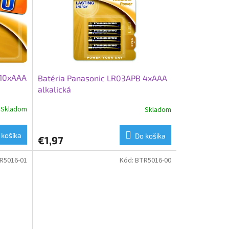
 10xAAA
Batéria Panasonic LR03APB 4xAAA
alkalická
Skladom
Skladom
 košíka
Do košíka
€1,97
R5016-01
Kód:
BTR5016-00