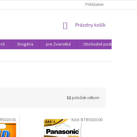
Prihlásenie
NÁKUPNÝ
Prázdny košík
KOŠÍK
ých
Drogéria
pre Zvieratká
Obchodné podmienky
12
položiek celkom
R5020-01
Kód:
BTR5020-00