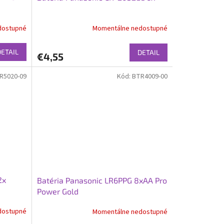
dostupné
Momentálne nedostupné
DETAIL
DETAIL
€4,55
R5020-09
Kód:
BTR4009-00
2x
Batéria Panasonic LR6PPG 8xAA Pro
Power Gold
dostupné
Momentálne nedostupné