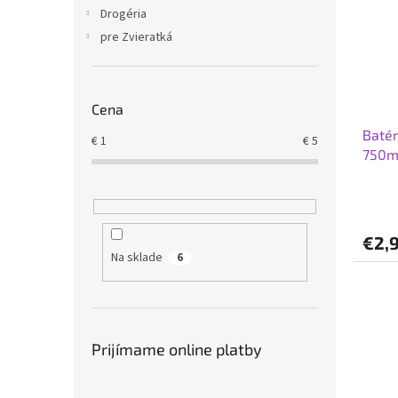
i
p
Drogéria
s
r
pre Zvieratká
p
o
r
d
o
u
d
k
Cena
u
t
Batér
k
o
€
1
€
5
750m
t
v
o
v
€2,
Na sklade
6
Prijímame online platby