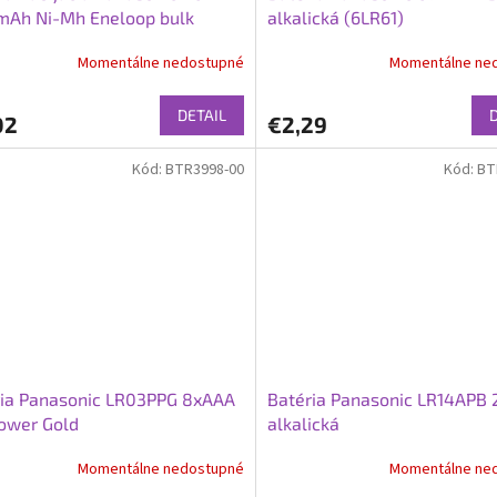
mAh Ni-Mh Eneloop bulk
alkalická (6LR61)
Momentálne nedostupné
Momentálne ne
DETAIL
02
€2,29
Kód:
BTR3998-00
Kód:
BT
ria Panasonic LR03PPG 8xAAA
Batéria Panasonic LR14APB 
ower Gold
alkalická
Momentálne nedostupné
Momentálne ne