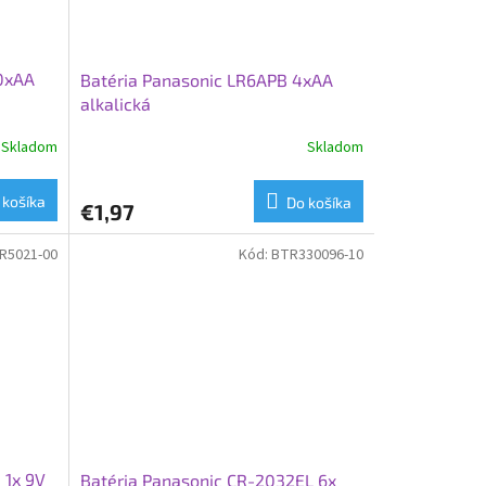
10xAA
Batéria Panasonic LR6APB 4xAA
alkalická
Skladom
Skladom
 košíka
Do košíka
€1,97
R5021-00
Kód:
BTR330096-10
 1x 9V
Batéria Panasonic CR-2032EL 6x