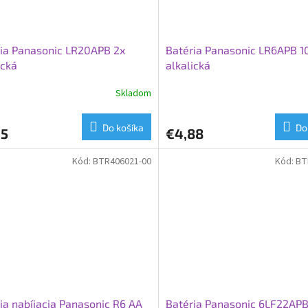
ia Panasonic LR20APB 2x
Batéria Panasonic LR6APB 
ická
alkalická
Skladom
Do košíka
Do
65
€4,88
Kód:
BTR406021-00
Kód:
BT
ia nabíjacia Panasonic R6 AA
Batéria Panasonic 6LF22APB