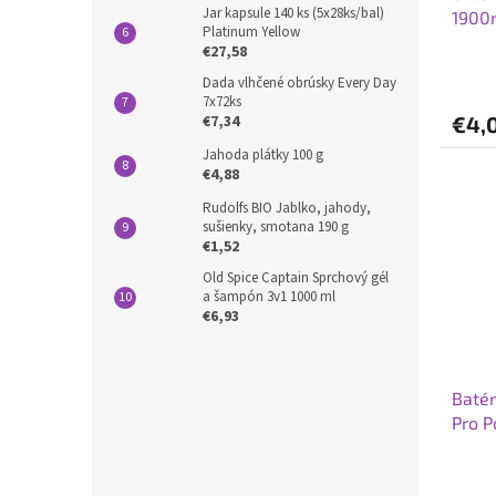
Jar kapsule 140 ks (5x28ks/bal)
1900
Platinum Yellow
€27,58
Dada vlhčené obrúsky Every Day
7x72ks
€7,34
€4,
Jahoda plátky 100 g
€4,88
Rudolfs BIO Jablko, jahody,
sušienky, smotana 190 g
€1,52
Old Spice Captain Sprchový gél
a šampón 3v1 1000 ml
€6,93
Baté
Pro P