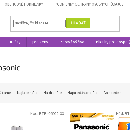
OBCHODNÉ PODMIENKY
PODMIENKY OCHRANY OSOBNÝCH ÚDAJOV
HĽADAŤ
Hračky
pre Ženy
Zdravá výživa
Plienky pre dospel
asonic
účame
Najlacnejšie
Najdrahšie
Najpredávanejšie
Abecedne
Kód:
BTR406022-00
Kód:
BT