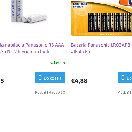
ia nabíjacia Panasonic R3 AAA
Batéria Panasonic LR03APB
Ah Ni-Mh Eneloop bulk
alkalická
Skladom
Do košíka
Do
95
€4,88
Kód:
BTR5020-10
Kód:
BT