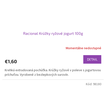
Racional Krúžky ryžové jogurt 100g
Momentálne nedostupné
DETAIL
€1,60
Krehká extrudovaná pochúťka. Krúžky ryžové v poleve s jogurtovou
príchuťou. Vyrobené z bezlepkových surovín.
Kód:
98180