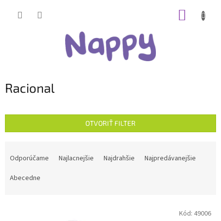
Prejsť
NÁKUP
na
obsah
KOŠÍK
Racional
OTVORIŤ FILTER
R
a
Odporúčame
Najlacnejšie
Najdrahšie
Najpredávanejšie
d
e
Abecedne
n
i
V
e
Kód:
49006
ý