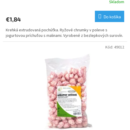
Skladom
Do košíka
€1,84
Krehká extrudovaná pochúťka. Ryžové chrumky v poleve s
jogurtovou príchuťou s malinami. Vyrobené z bezlepkových surovín.
Kód:
49012