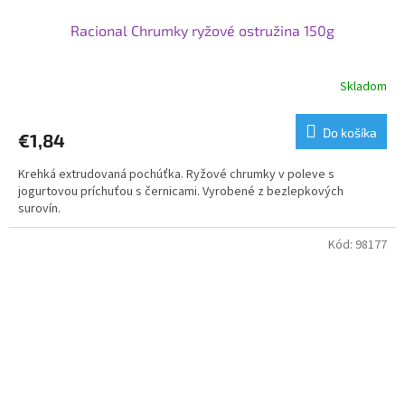
Racional Chrumky ryžové ostružina 150g
Skladom
Do košíka
€1,84
Krehká extrudovaná pochúťka. Ryžové chrumky v poleve s
jogurtovou príchuťou s černicami. Vyrobené z bezlepkových
surovín.
Kód:
98177