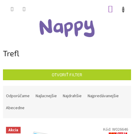
Prejsť
NÁKUP
na
obsah
KOŠÍK
Trefl
OTVORIŤ FILTER
R
a
Odporúčame
Najlacnejšie
Najdrahšie
Najpredávanejšie
d
e
Abecedne
n
i
V
e
Kód:
W026646
Akcia
ý