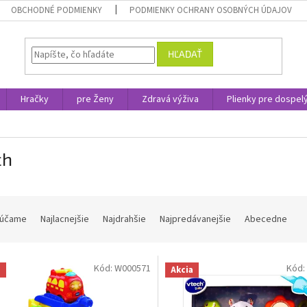
OBCHODNÉ PODMIENKY
PODMIENKY OCHRANY OSOBNÝCH ÚDAJOV
HĽADAŤ
Hračky
pre Ženy
Zdravá výživa
Plienky pre dospel
ch
účame
Najlacnejšie
Najdrahšie
Najpredávanejšie
Abecedne
Kód:
W000571
Kód:
a
Akcia