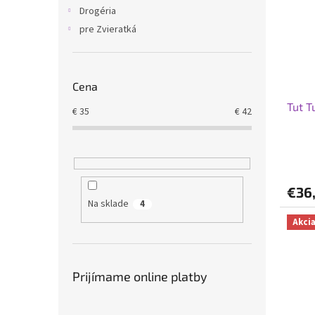
i
p
Drogéria
s
r
pre Zvieratká
p
o
r
d
o
u
d
k
Cena
u
t
Tut T
k
o
€
35
€
42
t
v
o
v
€36
Na sklade
4
Akci
Prijímame online platby