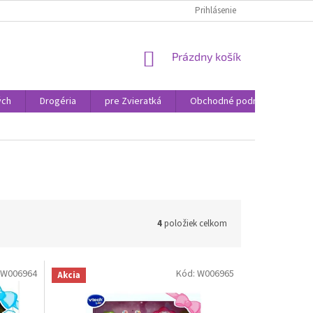
Prihlásenie
NÁKUPNÝ
Prázdny košík
KOŠÍK
ých
Drogéria
pre Zvieratká
Obchodné podmienky
4
položiek celkom
W006964
Kód:
W006965
Akcia