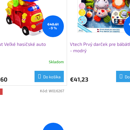
€40,61
–9 %
ut Veľké hasičské auto
Vtech Prvý darček pre bábät
- modrý
Skladom
Do košíka
Do
,60
€41,23
Kód:
W016267
a