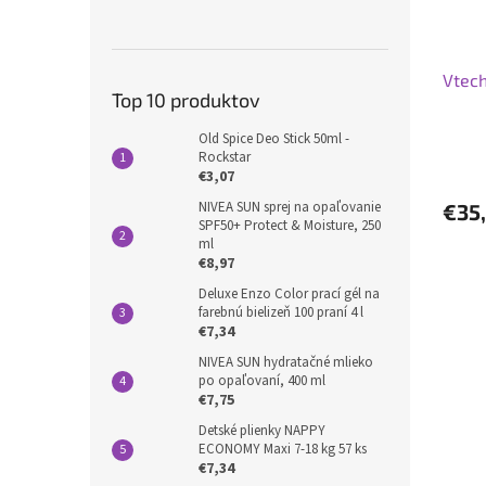
Vtech
Top 10 produktov
Old Spice Deo Stick 50ml -
Rockstar
€3,07
NIVEA SUN sprej na opaľovanie
€35
SPF50+ Protect & Moisture, 250
ml
€8,97
Deluxe Enzo Color prací gél na
farebnú bielizeň 100 praní 4 l
€7,34
NIVEA SUN hydratačné mlieko
po opaľovaní, 400 ml
€7,75
Detské plienky NAPPY
ECONOMY Maxi 7-18 kg 57 ks
€7,34