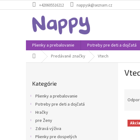
Prejsť
+420605516212
nappysk@seznam.cz
na
obsah
Plienky a prebalovanie
Potreby pre deti a dojčatá
Domov
Predávané značky
Vtech
B
Vte
o
Preskočiť
č
Kategórie
kategórie
n
R
ý
Plienky a prebalovanie
a
p
Odpor
Potreby pre deti a dojčatá
d
a
Hračky
e
n
V
n
e
pre Ženy
Akci
ý
i
l
Zdravá výživa
p
e
Plienky pre dospelých