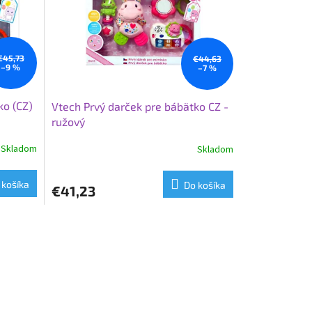
€45,73
€44,63
–9 %
–7 %
ko (CZ)
Vtech Prvý darček pre bábätko CZ -
ružový
Skladom
Skladom
 košíka
Do košíka
€41,23