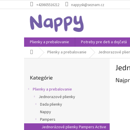
Prejsť
+420605516212
nappysk@seznam.cz
na
obsah
Plienky a prebalovanie
Potreby pre deti a dojčatá
Domov
Plienky a prebalovanie
Jednorazové plie
B
Jed
o
Preskočiť
č
Kategórie
kategórie
Najpr
n
ý
Plienky a prebalovanie
p
Jednorazové plienky
a
Dada plienky
n
e
Nappy
l
Pampers
Jednorázové plienky Pampers Active