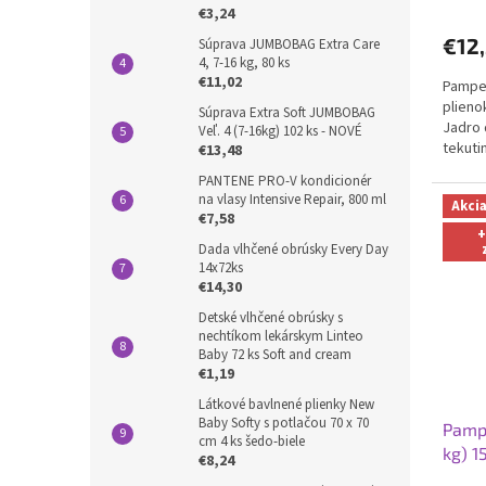
€3,24
€12
Súprava JUMBOBAG Extra Care
4, 7-16 kg, 80 ks
€11,02
Pamper
plieno
Súprava Extra Soft JUMBOBAG
Jadro 
Veľ. 4 (7-16kg) 102 ks - NOVÉ
tekuti
€13,48
pred p
PANTENE PRO-V kondicionér
na vlasy Intensive Repair, 800 ml
Akci
€7,58
+
Dada vlhčené obrúsky Every Day
14x72ks
€14,30
Detské vlhčené obrúsky s
nechtíkom lekárskym Linteo
Baby 72 ks Soft and cream
€1,19
Látkové bavlnené plienky New
Baby Softy s potlačou 70 x 70
Pampe
cm 4 ks šedo-biele
kg) 1
€8,24