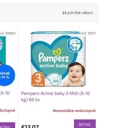
12
položiek celkom
ód:
99989
Kód:
9897
€31,92
–14 %
(6-10
Pampers Active baby 3 Midi (6-10
kg) 66 ks
dostupné
Momentálne nedostupné
DETAIL
€13,07
DETAIL