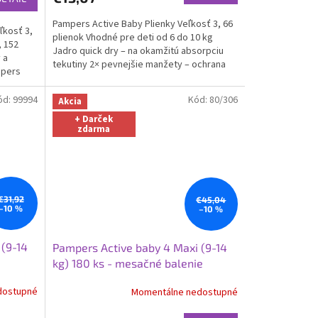
Pampers Active Baby Plienky Veľkosť 3, 66
ľkosť 3,
plienok Vhodné pre deti od 6 do 10 kg
, 152
Jadro quick dry – na okamžitú absorpciu
 a
tekutiny 2× pevnejšie manžety – ochrana
mpers
pred pretečením...
ód:
99994
Kód:
80/306
Akcia
+ Darček
zdarma
€31,92
€45,04
–10 %
–10 %
 (9-14
Pampers Active baby 4 Maxi (9-14
kg) 180 ks - mesačné balenie
dostupné
Momentálne nedostupné
Priemerné
hodnotenie