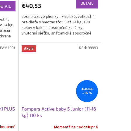
produktu
DETAIL
€40,53
DETAIL
je
4,5
Jednorazové plienky - klasické, veľkosť 4,
z
sť 4,
pre dieťa s hmotnosťou 9 až 14 kg, 180
5
do 14 kg
kusov v balení, absorpčné kanáliky,
hviezdičiek.
orpciu
vnútorná sieťka, anatomické absorpčné
chrana
jadro, dvojitá...
PAM1001
Kód:
99993
Akcia
€31,92
–16 %
XI PLUS
Pampers Active baby 5 Junior (11-16
kg) 110 ks
dostupné
Momentálne nedostupné