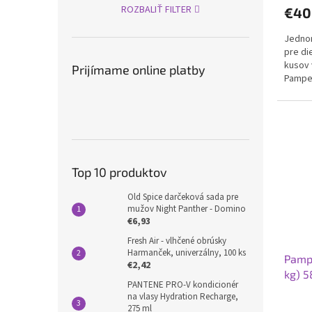
ROZBALIŤ FILTER
€40
Jednor
pre di
kusov 
Prijímame online platby
Pamper
Top 10 produktov
Old Spice darčeková sada pre
mužov Night Panther - Domino
€6,93
Fresh Air - vlhčené obrúsky
Harmanček, univerzálny, 100 ks
Pampe
€2,42
kg) 5
PANTENE PRO-V kondicionér
na vlasy Hydration Recharge,
275 ml