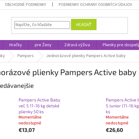
OBCHODNÉ PODMIENKY
PODMIENKY OCHRANY OSOBNÝCH ÚDAJOV
HĽADAŤ
Hračky
pre Ženy
Zdravá výživa
Plienky pre dospel
nky
Pampers
Jednorázové plienky Pampers Active baby
norázové plienky Pampers Active baby
edávanejšie
Pampers Active Baby
Pampers Active 
veľ. 5 11-16 kg detské
5 Junior (11-16 kg
plienky 50 ks
ks
Momentálne
Momentálne
nedostupné
nedostupné
€13,07
€26,60