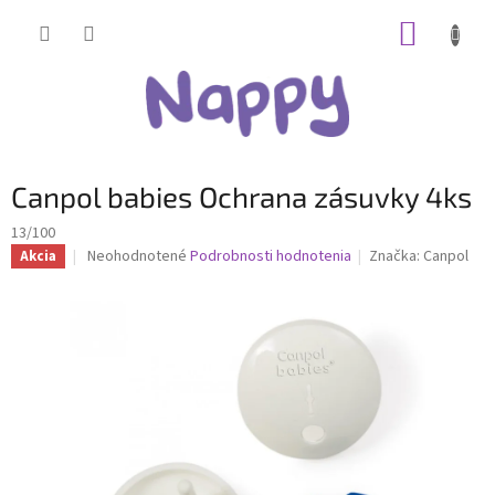
Prejsť
NÁKUP
na
obsah
KOŠÍK
Canpol babies Ochrana zásuvky 4ks
13/100
Priemerné
Neohodnotené
Podrobnosti hodnotenia
Značka:
Canpol
Akcia
hodnotenie
produktu
je
0,0
z
5
hviezdičiek.