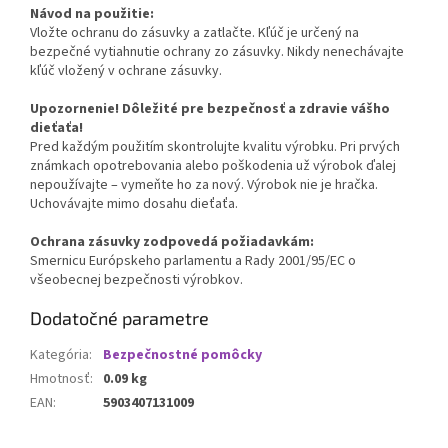
Návod na použitie:
Vložte ochranu do zásuvky a zatlačte. Kľúč je určený na
bezpečné vytiahnutie ochrany zo zásuvky. Nikdy nenechávajte
kľúč vložený v ochrane zásuvky.
Upozornenie! Dôležité pre bezpečnosť a zdravie vášho
dieťaťa!
Pred každým použitím skontrolujte kvalitu výrobku. Pri prvých
známkach opotrebovania alebo poškodenia už výrobok ďalej
nepoužívajte – vymeňte ho za nový. Výrobok nie je hračka.
Uchovávajte mimo dosahu dieťaťa.
Ochrana zásuvky zodpovedá požiadavkám:
Smernicu Európskeho parlamentu a Rady 2001/95/EC o
všeobecnej bezpečnosti výrobkov.
Dodatočné parametre
Kategória
:
Bezpečnostné pomôcky
Hmotnosť
:
0.09 kg
EAN
:
5903407131009