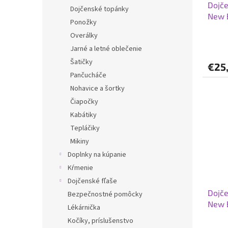
Dojče
Dojčenské topánky
New 
Ponožky
Overálky
Jarné a letné oblečenie
Šatičky
€25
Pančucháče
Nohavice a šortky
Čiapočky
Kabátiky
Tepláčiky
Mikiny
Doplnky na kúpanie
Kŕmenie
Dojčenské fľaše
Dojče
Bezpečnostné pomôcky
New 
Lékárnička
Kočíky, príslušenstvo