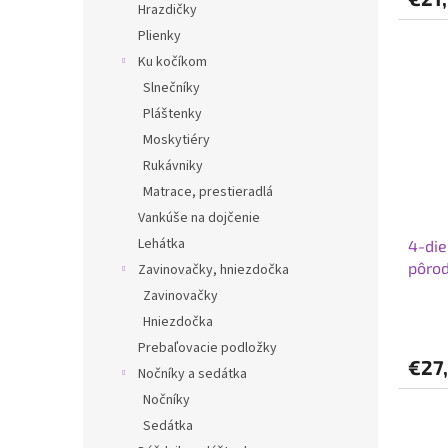
Hrazdičky
Plienky
Ku kočíkom
Slnečníky
Pláštenky
Moskytiéry
Rukávniky
Matrace, prestieradlá
Vankúše na dojčenie
Lehátka
4-die
pôro
Zavinovačky, hniezdočka
Zavinovačky
Hniezdočka
Prebaľovacie podložky
€27
Nočníky a sedátka
Nočníky
Sedátka