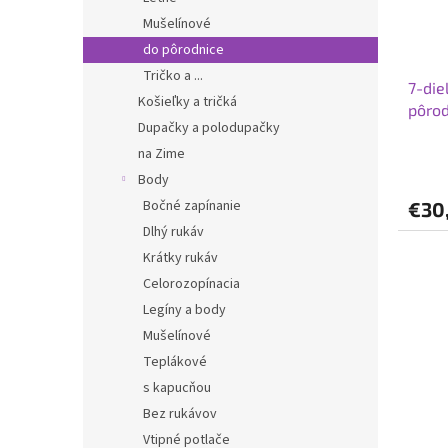
Mušelínové
do pôrodnice
Tričko a ...
7-die
Košieľky a tričká
pôro
Dupačky a polodupačky
na Zime
Body
Bočné zapínanie
€30
Dlhý rukáv
Krátky rukáv
Celorozopínacia
Legíny a body
Mušelínové
Teplákové
s kapucňou
Bez rukávov
Vtipné potlače