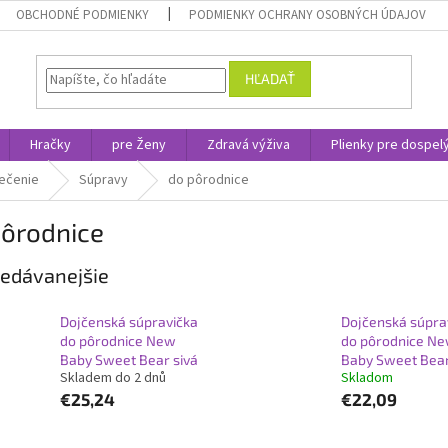
OBCHODNÉ PODMIENKY
PODMIENKY OCHRANY OSOBNÝCH ÚDAJOV
HĽADAŤ
Hračky
pre Ženy
Zdravá výživa
Plienky pre dospel
ečenie
Súpravy
do pôrodnice
pôrodnice
edávanejšie
Dojčenská súpravička
Dojčenská súpra
do pôrodnice New
do pôrodnice N
Baby Sweet Bear sivá
Baby Sweet Bear
Skladem do 2 dnů
Skladom
€25,24
€22,09