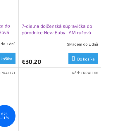
ka do
7-dielna dojčenská súpravička do
žová
pôrodnice New Baby I AM ružová
do 2 dnů
Skladem do 2 dnů
 košíka
Do košíka
€30,20
CRR41171
Kód:
CRR41166
€25
–11 %