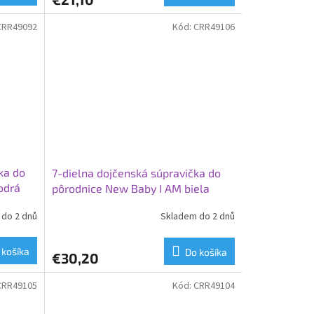
CRR49092
Kód:
CRR49106
ka do
7-dielna dojčenská súpravička do
odrá
pôrodnice New Baby I AM biela
do 2 dnů
Skladem do 2 dnů
 košíka
Do košíka
€30,20
CRR49105
Kód:
CRR49104