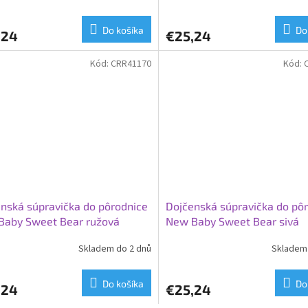
Do košíka
Do
,24
€25,24
Kód:
CRR41170
Kód:
nská súpravička do pôrodnice
Dojčenská súpravička do pô
Baby Sweet Bear ružová
New Baby Sweet Bear sivá
Skladem do 2 dnů
Skladem 
Do košíka
Do
,24
€25,24