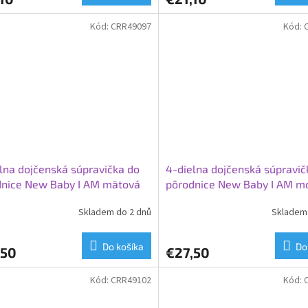
Kód:
CRR49097
Kód:
lna dojčenská súpravička do
4-dielna dojčenská súpravič
dnice New Baby I AM mätová
pôrodnice New Baby I AM m
Skladem do 2 dnů
Skladem 
Do košíka
Do
,50
€27,50
Kód:
CRR49102
Kód: