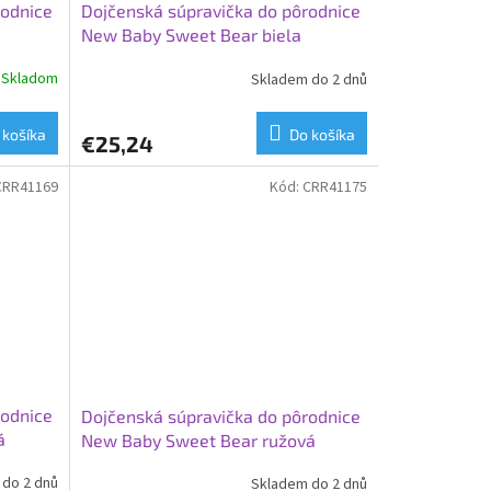
rodnice
Dojčenská súpravička do pôrodnice
New Baby Sweet Bear biela
Skladom
Skladem do 2 dnů
 košíka
Do košíka
€25,24
CRR41169
Kód:
CRR41175
rodnice
Dojčenská súpravička do pôrodnice
á
New Baby Sweet Bear ružová
do 2 dnů
Skladem do 2 dnů