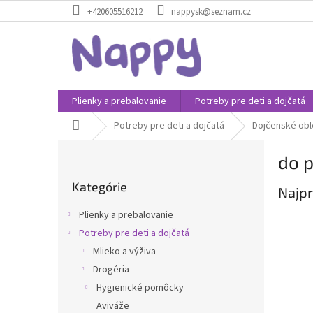
Prejsť
+420605516212
nappysk@seznam.cz
na
obsah
Plienky a prebalovanie
Potreby pre deti a dojčatá
Domov
Potreby pre deti a dojčatá
Dojčenské obl
B
do 
o
Preskočiť
č
Kategórie
kategórie
Najpr
n
ý
Plienky a prebalovanie
p
Potreby pre deti a dojčatá
a
Mlieko a výživa
n
e
Drogéria
l
Hygienické pomôcky
Aviváže