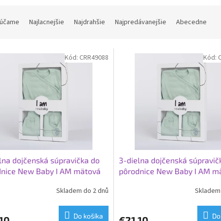
účame
Najlacnejšie
Najdrahšie
Najpredávanejšie
Abecedne
Kód:
CRR49088
Kód:
lna dojčenská súpravička do
3-dielna dojčenská súpravič
dnice New Baby I AM mätová
pôrodnice New Baby I AM m
Skladem do 2 dnů
Skladem 
Do košíka
Do
10
€21,10