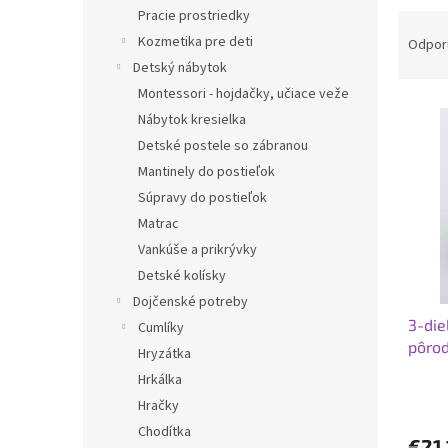
Pracie prostriedky
R
a
Kozmetika pre deti
Odpor
d
Detský nábytok
e
Montessori - hojdačky, učiace veže
V
n
Nábytok kresielka
ý
i
Detské postele so zábranou
p
e
Mantinely do postieľok
i
p
s
r
Súpravy do postieľok
p
o
Matrac
r
d
Vankúše a prikrývky
o
u
Detské kolísky
d
k
Dojčenské potreby
u
t
3-die
k
o
Cumlíky
pôro
t
v
Hryzátka
o
Hrkálka
v
Hračky
Chodítka
€21,