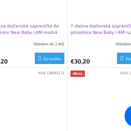
lna dojčenská súpravička do
7-dielna dojčenská súpravič
dnice New Baby I AM modrá
pôrodnice New Baby I AM ru
Skladem do 2 dnů
Skladem 
Do košíka
Do
,20
€30,20
Kód:
CRR41173
Kód:
Akcia