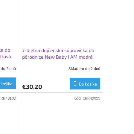
ka do
7-dielna dojčenská súpravička do
ätová
pôrodnice New Baby I AM modrá
do 2 dnů
Skladem do 2 dnů
 košíka
Do košíka
€30,20
CRR49103
Kód:
CRR49099