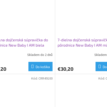
lna dojčenská súpravička do
7-dielna dojčenská súpravič
nice New Baby I AM biela
pôrodnice New Baby I AM m
Skladem do 2 dnů
Skladem 
Do košíka
Do
,20
€30,20
Kód:
CRR49100
Kód: