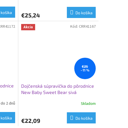
 košíka
Do košíka
€25,24
CRR41172
Kód:
CRR41167
Akcia
€25
–11 %
rodnice
Dojčenská súpravička do pôrodnice
New Baby Sweet Bear sivá
do 2 dnů
Skladom
 košíka
Do košíka
€22,09