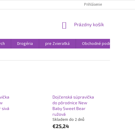
Prihlásenie
NÁKUPNÝ
Prázdny košík
KOŠÍK
ých
Drogéria
pre Zvieratká
Obchodné podmienky
vička
Dojčenská súpravička
ew
do pôrodnice New
 sivá
Baby Sweet Bear
ružová
Skladem do 2 dnů
€25,24