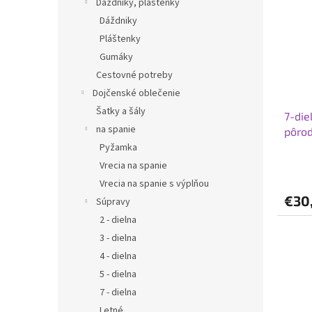
Dáždniky, pláštenky
Dáždniky
Pláštenky
Gumáky
Cestovné potreby
Dojčenské oblečenie
Šatky a šály
7-die
na spanie
pôrod
Pyžamka
Vrecia na spanie
Vrecia na spanie s výplňou
€30
Súpravy
2 - dielna
3 - dielna
4 - dielna
5 - dielna
7 - dielna
Letné