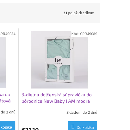
21
položiek celkom
CRR49084
Kód:
CRR49089
ka do
3-dielna dojčenská súpravička do
ätová
pôrodnice New Baby I AM modrá
do 2 dnů
Skladem do 2 dnů
 košíka
Do košíka
€21,10