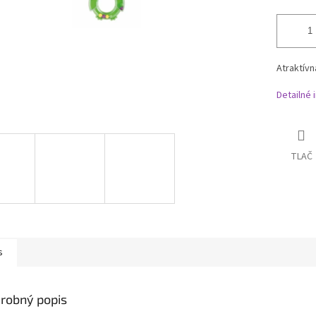
Atraktívn
Detailné 
TLAČ
s
robný popis