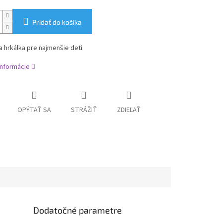
Pridať do košíka
a hrkálka pre najmenšie deti.
informácie
OPÝTAŤ SA
STRÁŽIŤ
ZDIEĽAŤ
Dodatočné parametre