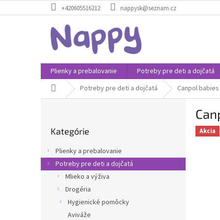
Prejsť
+420605516212
nappysk@seznam.cz
na
obsah
Plienky a prebalovanie
Potreby pre deti a dojčatá
Domov
Potreby pre deti a dojčatá
Canpol babies
B
Canp
o
Preskočiť
č
Kategórie
kategórie
Akcia
n
ý
Plienky a prebalovanie
p
Potreby pre deti a dojčatá
a
Mlieko a výživa
n
e
Drogéria
l
Hygienické pomôcky
Aviváže