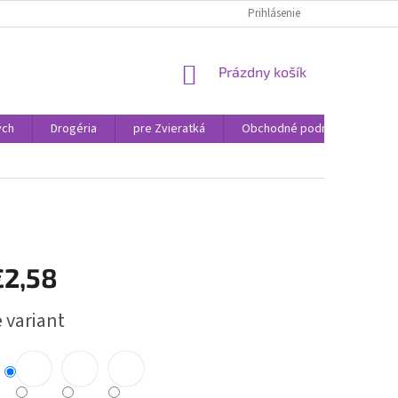
Prihlásenie
NÁKUPNÝ
Prázdny košík
KOŠÍK
ých
Drogéria
pre Zvieratká
Obchodné podmienky
€2,58
ová
 variant