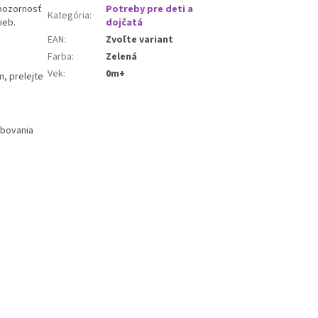
 pozornosť
Potreby pre deti a
Kategória
:
ieb.
dojčatá
EAN
:
Zvoľte variant
Farba
:
Zelená
Vek
:
0m+
, prelejte
ebovania