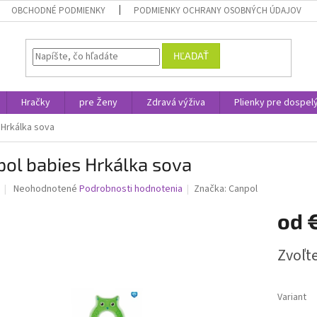
OBCHODNÉ PODMIENKY
PODMIENKY OCHRANY OSOBNÝCH ÚDAJOV
HĽADAŤ
Hračky
pre Ženy
Zdravá výživa
Plienky pre dospel
 Hrkálka sova
ol babies Hrkálka sova
Priemerné
Neohodnotené
Podrobnosti hodnotenia
Značka:
Canpol
hodnotenie
produktu
od
je
0,0
Jednotk
Zvoľte
z
cena:
5
hviezdičiek.
Variant