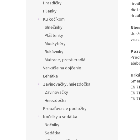
Hrazdičky
Hrká
dieť
Plienky
Hrká
Ku kočíkom
Slnečníky
Návo
Udrž
Pláštenky
vriac
Moskytiéry
Pozo
Rukávniky
Pred
Matrace, prestieradlá
aleb
Vankúše na dojčenie
Hrká
Lehátka
Smer
Zavinovačky, hniezdočka
EN 71
Zavinovačky
EN 71
EN 71
Hniezdočka
Prebaľovacie podložky
Nočníky a sedátka
Nočníky
Sedátka