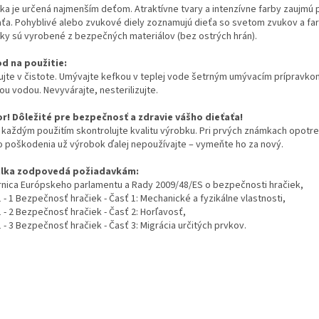
lka je určená najmenším deťom. Atraktívne tvary a intenzívne farby zaujmú
aťa. Pohyblivé alebo zvukové diely zoznamujú dieťa so svetom zvukov a far
lky sú vyrobené z bezpečných materiálov (bez ostrých hrán).
d na použitie:
ujte v čistote. Umývajte kefkou v teplej vode šetrným umývacím prípravkom
ou vodou. Nevyvárajte, nesterilizujte.
r! Dôležité pre bezpečnosť a zdravie vášho dieťaťa!
 každým použitím skontrolujte kvalitu výrobku. Pri prvých známkach opotr
o poškodenia už výrobok ďalej nepoužívajte – vymeňte ho za nový.
lka zodpovedá požiadavkám:
nica Európskeho parlamentu a Rady 2009/48/ES o bezpečnosti hračiek,
 - 1 Bezpečnosť hračiek - Časť 1: Mechanické a fyzikálne vlastnosti,
 - 2 Bezpečnosť hračiek - Časť 2: Horľavosť,
 - 3 Bezpečnosť hračiek - Časť 3: Migrácia určitých prvkov.