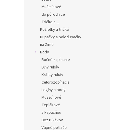
Mušelínové
do pôrodnice
Tričko a ...
Košieľky a tričká
Dupačky a polodupačky
na Zime
Body
Bočné zapínanie
Dlhý rukáv
Krátky rukáv
Celorozopínacia
Legíny a body
Mušelínové
Teplákové
s kapucňou
Bez rukávov
Vtipné potlače